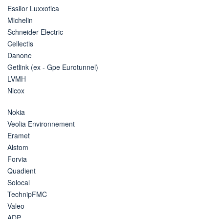
Essilor Luxxotica
Michelin
Schneider Electric
Cellectis
Danone
Getlink (ex - Gpe Eurotunnel)
LVMH
Nicox
Nokia
Veolia Environnement
Eramet
Alstom
Forvia
Quadient
Solocal
TechnipFMC
Valeo
ADP