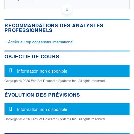
AU000000MOL6 HJ1
DONNÉES TEMPS DIFFÉRÉ
Politique d'exécution
RECOMMANDATIONS DES ANALYSTES
Cotation sur les autres places
PROFESSIONNELS
OUVERTURE
CLÔTURE VEILLE
> Accès au top consensus international
0,000
0,000
+ HAUT
+ BAS
OBJECTIF DE COURS
0,000
0,000
VOLUME
CAPITAL ÉCHANGÉ
Message d'information
Information non disponible
0
0,00%
VALORISATION
DERNIER ÉCHANGE
Copyright © 2026 FactSet Research Systems Inc. All rights reserved.
LIMITE À LA
LIMITE À LA
BAISSE
HAUSSE
ÉVOLUTION DES PRÉVISIONS
0,000
0,000
RENDEMENT
PER ESTIMÉ
Message d'information
ESTIMÉ 2026
2026
Information non disponible
-
-
Copyright © 2026 FactSet Research Systems Inc. All rights reserved.
DERNIER
DATE
DIVIDENDE
DERNIER
DIVIDENDE
0,00 EUR