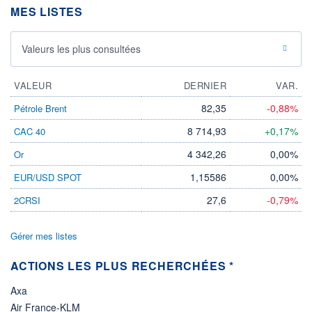
-
MES LISTES
PROCHAIN
DIVIDENDE
-
Valeurs les plus consultées
ÉLIGIBILITÉ
Non éligible
VALEUR
Boursobank
DERNIER
VAR.
82,35
-0,88%
Pétrole Brent
+ PORTEFEUILLE
+ LISTE
8 714,93
+0,17%
CAC 40
4 342,26
0,00%
Or
1,15586
0,00%
EUR/USD SPOT
27,6
-0,79%
2CRSI
Gérer mes listes
ACTIONS LES PLUS RECHERCHÉES *
Axa
Air France-KLM