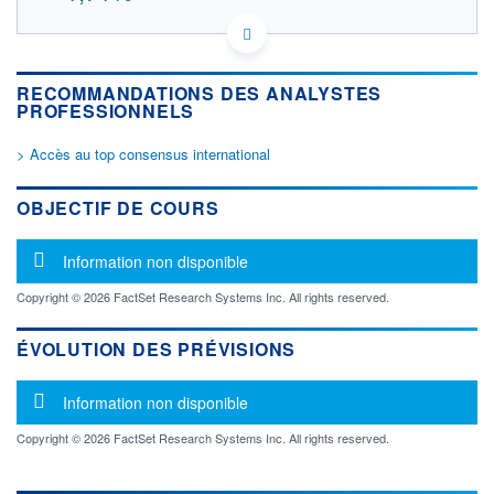
US76655K1034 A00
DONNÉES TEMPS DIFFÉRÉ
Politique d'exécution
RECOMMANDATIONS DES ANALYSTES
Cotation sur les autres places
PROFESSIONNELS
> Accès au top consensus international
15,0
14,5
OBJECTIF DE COURS
14,0
Message d'information
Information non disponible
13,5
11h54
14h44
Copyright © 2026 FactSet Research Systems Inc. All rights reserved.
OUVERTURE
CLÔTURE VEILLE
14,044
14,606
ÉVOLUTION DES PRÉVISIONS
+ HAUT
+ BAS
14,900
13,958
Message d'information
Information non disponible
VOLUME
CAPITAL ÉCHANGÉ
18 103
0,01%
Copyright © 2026 FactSet Research Systems Inc. All rights reserved.
VALORISATION
DERNIER ÉCHANGE
4 938 MEUR
07.08.26 / 17:35:37