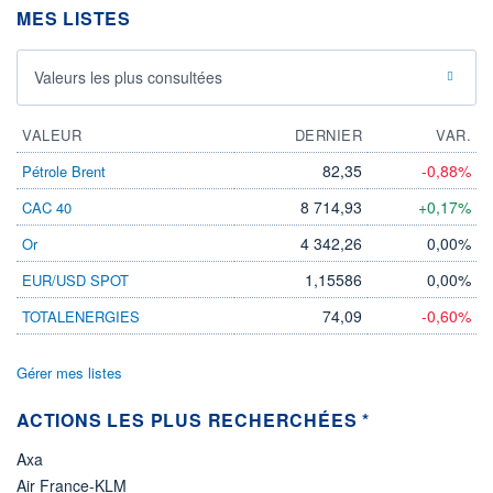
MES LISTES
LIMITE À LA
LIMITE À LA
BAISSE
HAUSSE
0,000
0,000
Valeurs les plus consultées
RENDEMENT
PER ESTIMÉ
ESTIMÉ 2026
2026
-
-
VALEUR
DERNIER
VAR.
DERNIER
DATE
DIVIDENDE
DERNIER
82,35
-0,88%
Pétrole Brent
DIVIDENDE
0,00 EUR
-
8 714,93
+0,17%
CAC 40
PROCHAIN
DIVIDENDE
4 342,26
0,00%
Or
-
1,15586
0,00%
EUR/USD SPOT
ÉLIGIBILITÉ
Non éligible
74,09
-0,60%
TOTALENERGIES
Boursobank
Gérer mes listes
+ PORTEFEUILLE
+ LISTE
ACTIONS LES PLUS RECHERCHÉES *
Axa
Air France-KLM