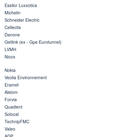
Essilor Luxxotica
Michelin
Schneider Electric
Cellectis
Danone
Getlink (ex - Gpe Eurotunnel)
LVMH
Nicox
Nokia
Veolia Environnement
Eramet
Alstom
Forvia
Quadient
Solocal
TechnipFMC
Valeo
ADP