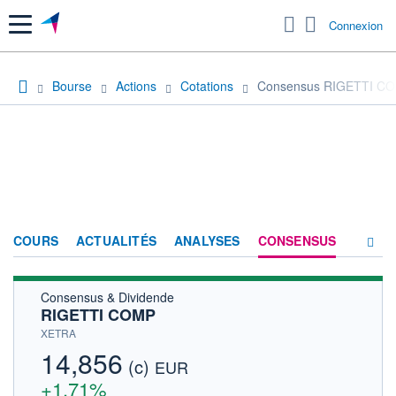
Menu
Connexion
Bourse
Actions
Cotations
Consensus RIGETTI C
COURS
ACTUALITÉS
ANALYSES
CONSENSUS
Consensus & Dividende
SOCIÉTÉ
RIGETTI COMP
HISTORIQUE
XETRA
14,856
(c)
ACTIONNAIRES
EUR
+1,71%