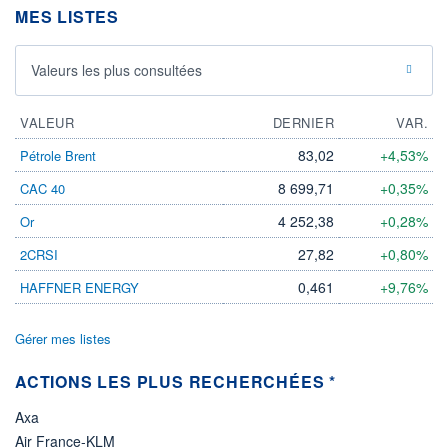
MES LISTES
LIMITE À LA
LIMITE À LA
BAISSE
HAUSSE
0,000
0,000
Valeurs les plus consultées
RENDEMENT
PER ESTIMÉ
ESTIMÉ 2026
2026
-
-
VALEUR
DERNIER
VAR.
DERNIER
DATE
DIVIDENDE
DERNIER
83,02
+4,53%
Pétrole Brent
DIVIDENDE
0,00 EUR
-
8 699,71
+0,35%
CAC 40
PROCHAIN
DIVIDENDE
4 252,38
+0,28%
Or
-
27,82
+0,80%
2CRSI
ÉLIGIBILITÉ
Non éligible
0,461
+9,76%
HAFFNER ENERGY
Boursobank
Gérer mes listes
+ PORTEFEUILLE
+ LISTE
ACTIONS LES PLUS RECHERCHÉES *
Axa
Air France-KLM