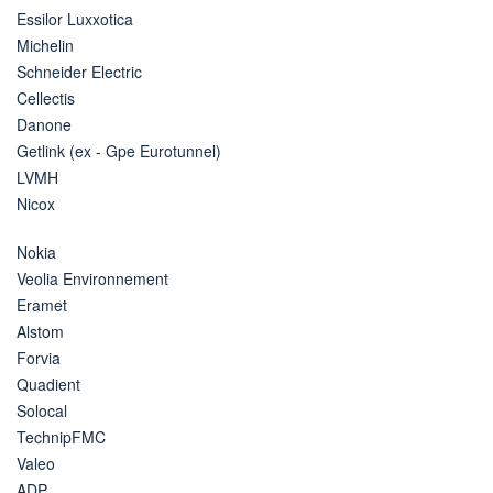
Essilor Luxxotica
Michelin
Schneider Electric
Cellectis
Danone
Getlink (ex - Gpe Eurotunnel)
LVMH
Nicox
Nokia
Veolia Environnement
Eramet
Alstom
Forvia
Quadient
Solocal
TechnipFMC
Valeo
ADP