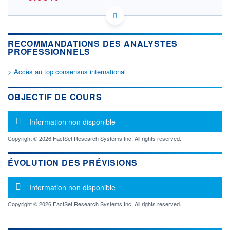
US81762P1021 4S0
DONNÉES TEMPS DIFFÉRÉ
Politique d'exécution
RECOMMANDATIONS DES ANALYSTES
Cotation sur les autres places
PROFESSIONNELS
> Accès au top consensus international
102
100
OBJECTIF DE COURS
98
Message d'information
Information non disponible
96
11h54
14h44
Copyright © 2026 FactSet Research Systems Inc. All rights reserved.
OUVERTURE
CLÔTURE VEILLE
98,980
101,200
ÉVOLUTION DES PRÉVISIONS
+ HAUT
+ BAS
100,200
97,080
Message d'information
Information non disponible
VOLUME
CAPITAL ÉCHANGÉ
29 927
0,00%
Copyright © 2026 FactSet Research Systems Inc. All rights reserved.
VALORISATION
DERNIER ÉCHANGE
103 607 MEUR
06.08.26 / 17:35:33