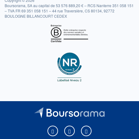
Copyright © 2026
Boursorama, SA au capital de 53 576 889,20 € – RCS Nanterre 351 058 151
– TVA FR 69 351 058 151 – 44 rue Traversière, CS 80134, 92772
BOULOGNE BILLANCOURT CEDEX
Boursorama sur Facebook
Boursorama sur X
Boursorama sur Youtu