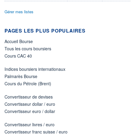
LIMITE À LA
LIMITE À LA
BAISSE
HAUSSE
Gérer mes listes
0,000
0,000
RENDEMENT
PER ESTIMÉ
ESTIMÉ 2026
2026
PAGES LES PLUS POPULAIRES
-
-
Accueil Bourse
DERNIER
DATE
DIVIDENDE
DERNIER
Tous les cours boursiers
DIVIDENDE
0,00 EUR
-
Cours CAC 40
PROCHAIN
DIVIDENDE
Indices boursiers internationaux
-
Palmarès Bourse
ÉLIGIBILITÉ
Cours du Pétrole (Brent)
Non éligible
Boursobank
Convertisseur de devises
Convertisseur dollar / euro
+ PORTEFEUILLE
+ LISTE
Convertisseur euro / dollar
Convertisseur livres / euro
Convertisseur franc suisse / euro