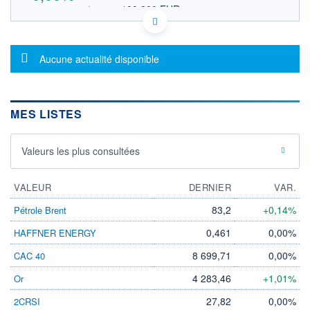
100,200 EUR
OUVERTURE THÉORIQUE
US81762P1021 4S0
DONNÉES TEMPS DIFFÉRÉ
Message d'information
Politique d'exécution
Aucune actualité disponible
Cotation sur les autres places
102
MES LISTES
100
98
Valeurs les plus consultées
96
11h54
14h44
VALEUR
DERNIER
VAR.
OUVERTURE
CLÔTURE VEILLE
83,2
+0,14%
Pétrole Brent
0,000
100,200
+ HAUT
+ BAS
0,461
0,00%
HAFFNER ENERGY
0,000
0,000
8 699,71
0,00%
CAC 40
VOLUME
CAPITAL ÉCHANGÉ
0
0,00%
4 283,46
+1,01%
Or
VALORISATION
DERNIER ÉCHANGE
27,82
0,00%
2CRSI
103 607 MEUR
06.08.26 / 17:35:33