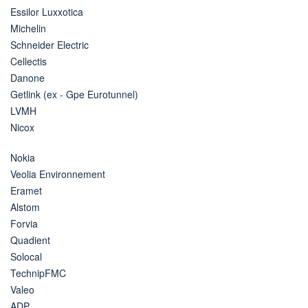
Essilor Luxxotica
Michelin
Schneider Electric
Cellectis
Danone
Getlink (ex - Gpe Eurotunnel)
LVMH
Nicox
Nokia
Veolia Environnement
Eramet
Alstom
Forvia
Quadient
Solocal
TechnipFMC
Valeo
ADP