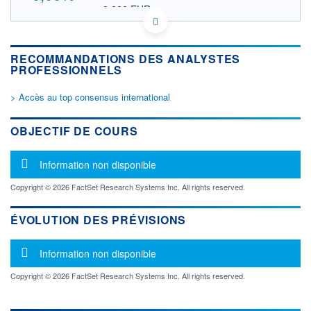
0,000 EUR
VALEUR INDICATIVE
GB0008481250 PHTM
DONNÉES TEMPS DIFFÉRÉ
RECOMMANDATIONS DES ANALYSTES
Politique d'exécution
PROFESSIONNELS
Cotation sur les autres places
> Accès au top consensus international
OUVERTURE
CLÔTURE VEILLE
0,000
0,000
+ HAUT
+ BAS
OBJECTIF DE COURS
0,000
0,000
VOLUME
CAPITAL ÉCHANGÉ
Message d'information
Information non disponible
0
0,00%
VALORISATION
DERNIER ÉCHANGE
Copyright © 2026 FactSet Research Systems Inc. All rights reserved.
LIMITE À LA
LIMITE À LA
BAISSE
HAUSSE
ÉVOLUTION DES PRÉVISIONS
0,000
0,000
Message d'information
RENDEMENT
PER ESTIMÉ
Information non disponible
ESTIMÉ 2026
2026
-
-
Copyright © 2026 FactSet Research Systems Inc. All rights reserved.
DERNIER
DATE
DIVIDENDE
DERNIER
DIVIDENDE
0,00 GBX