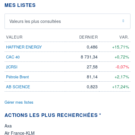
-
MES LISTES
PROCHAIN
DIVIDENDE
-
Valeurs les plus consultées
ÉLIGIBILITÉ
Non éligible
VALEUR
DERNIER
VAR.
Boursobank
0,486
+15,71%
HAFFNER ENERGY
+ PORTEFEUILLE
+ LISTE
8 731,34
+0,72%
CAC 40
27,58
-0,07%
2CRSI
81,14
+2,17%
Pétrole Brent
0,823
+17,24%
AB SCIENCE
Gérer mes listes
ACTIONS LES PLUS RECHERCHÉES *
Axa
Air France-KLM