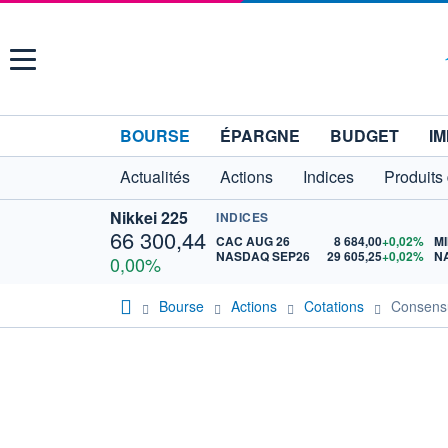
Menu
BOURSE
ÉPARGNE
BUDGET
IM
Actualités
Actions
Indices
Produits
Nikkei 225
INDICES
66 300,44
CAC AUG 26
8 684,00
+0,02%
MI
NASDAQ SEP26
29 605,25
+0,02%
N
0,00%
Bourse
Actions
Cotations
Consens