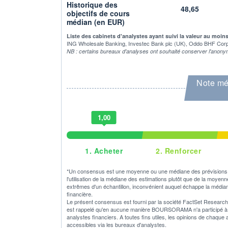
Historique des
48,65
objectifs de cours
médian (en EUR)
Liste des cabinets d'analystes ayant suivi la valeur au moin
ING Wholesale Banking, Investec Bank plc (UK), Oddo BHF Corpo
NB : certains bureaux d'analyses ont souhaité conserver l'anony
Note mé
1,00
1.
Acheter
2.
Renforcer
*Un consensus est une moyenne ou une médiane des prévisions o
l'utilisation de la médiane des estimations plutôt que de la moyen
extrêmes d'un échantillon, inconvénient auquel échappe la médian
financière.
Le présent consensus est fourni par la société FactSet Research S
est rappelé qu'en aucune manière BOURSORAMA n'a participé à son
analystes financiers. A toutes fins utiles, les opinions de chaque
accessibles via les bureaux d'analystes.