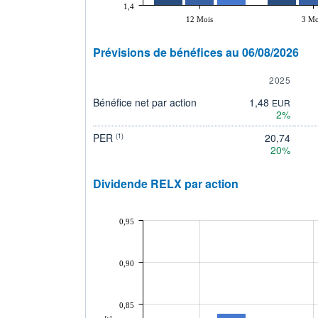
1,4
12 Mois
3 Mo
Prévisions de bénéfices au 06/08/2026
2025
Bénéfice net par action
1,48
EUR
2%
PER
20,74
(1)
20%
Dividende RELX par action
0,95
0,90
0,85