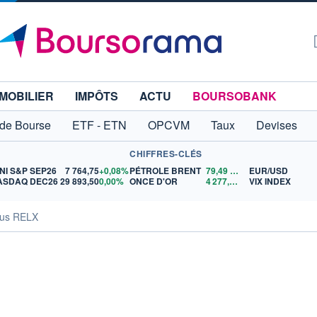
MOBILIER
IMPÔTS
ACTU
BOURSOBANK
 de Bourse
ETF - ETN
OPCVM
Taux
Devises
CHIFFRES-CLÉS
NI S&P SEP26
7 764,75
+0,08%
PÉTROLE BRENT
79,49
$US
EUR/USD
ASDAQ DEC26
29 893,50
0,00%
ONCE D'OR
4 277,74
$US
VIX INDEX
us RELX