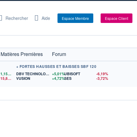
Rechercher
Aide
Espace Membre
Espace Client
Matières Premières
Forum
+ FORTES HAUSSES ET BAISSES SBF 120
1,1556
$US
DBV TECHNOLOGIES
+5,01%
UBISOFT
-6,19%
15,81
$US
VUSION
+4,72%
SES
-3,72%