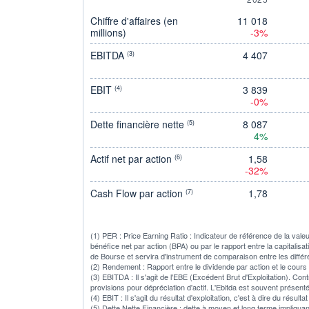
Chiffre d'affaires (en
11 018
millions)
-3%
EBITDA
4 407
(3)
EBIT
3 839
(4)
-0%
Dette financière nette
8 087
(5)
4%
Actif net par action
1,58
(6)
-32%
Cash Flow par action
1,78
(7)
(1) PER : Price Earning Ratio : Indicateur de référence de la vale
bénéfice net par action (BPA) ou par le rapport entre la capitalisa
de Bourse et servira d'instrument de comparaison entre les diffé
(2) Rendement : Rapport entre le dividende par action et le cours
(3) EBITDA : Il s'agit de l'EBE (Excédent Brut d'Exploitation). Con
provisions pour dépréciation d'actif. L'Ebitda est souvent présent
(4) EBIT : Il s'agit du résultat d'exploitation, c'est à dire du rés
(5) Dette Nette Financière : dette à moyen et long terme impliqua