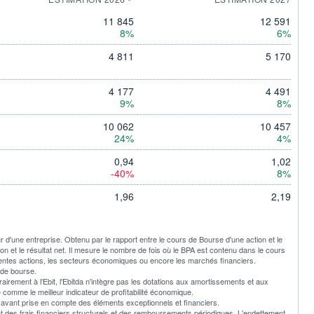
11 845
12 591
8%
6%
4 811
5 170
4 177
4 491
9%
8%
10 062
10 457
24%
4%
0,94
1,02
-40%
8%
1,96
2,19
ur d'une entreprise. Obtenu par le rapport entre le cours de Bourse d'une action et le
tion et le résultat net. Il mesure le nombre de fois où le BPA est contenu dans le cours
rentes actions, les secteurs économiques ou encore les marchés financiers.
 de bourse.
trairement à l'Ebit, l'Ebitda n'intègre pas les dotations aux amortissements et aux
é comme le meilleur indicateur de profitabilité économique.
ultat avant prise en compte des éléments exceptionnels et financiers.
nt des frais financiers structurels et des remboursements périodiques. L'endettement