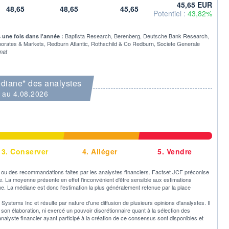
45,65 EUR
48,65
48,65
45,65
Potentiel :
43,82%
Baptista Research, Berenberg, Deutsche Bank Research,
s une fois dans l'année :
rates & Markets, Redburn Atlantic, Rothschild & Co Redburn, Societe Generale
mat
diane* des analystes
au 4.08.2026
3.
Conserver
4.
Alléger
5.
Vendre
u des recommandations faites par les analystes financiers. Factset JCF préconise
ne. La moyenne présente en effet l'inconvénient d'être sensible aux estimations
e. La médiane est donc l'estimation la plus généralement retenue par la place
ystems Inc et résulte par nature d'une diffusion de plusieurs opinions d'analystes. Il
 élaboration, ni exercé un pouvoir discrétionnaire quant à la sélection des
 analyste financier ayant participé à la création de ce consensus sont disponibles et