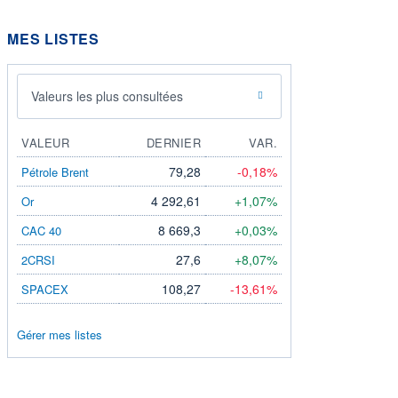
MES LISTES
Valeurs les plus consultées
VALEUR
DERNIER
VAR.
79,28
-0,18%
Pétrole Brent
4 292,61
+1,07%
Or
8 669,3
+0,03%
CAC 40
27,6
+8,07%
2CRSI
108,27
-13,61%
SPACEX
Gérer mes listes