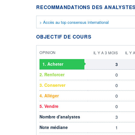
RECOMMANDATIONS DES ANALYSTES
> Accès au top consensus international
OBJECTIF DE COURS
OPINION
IL Y A 3 MOIS
IL Y 
1. Acheter
3
2. Renforcer
0
3. Conserver
0
4. Alléger
0
5. Vendre
0
Nombre d'analystes
3
Note médiane
1