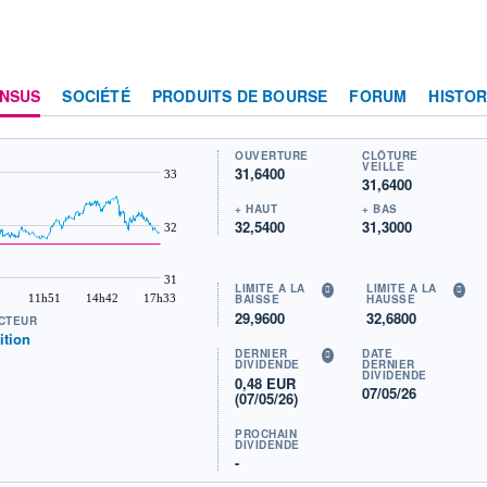
NSUS
SOCIÉTÉ
PRODUITS DE BOURSE
FORUM
HISTOR
OUVERTURE
CLÔTURE
VEILLE
31,6400
33
31,6400
+ HAUT
+ BAS
32,5400
31,3000
32
31
LIMITE À LA
LIMITE À LA
11h51
14h42
17h33
BAISSE
HAUSSE
29,9600
32,6800
CTEUR
ition
DERNIER
DATE
DIVIDENDE
DERNIER
DIVIDENDE
0,48 EUR
07/05/26
(07/05/26)
PROCHAIN
DIVIDENDE
-