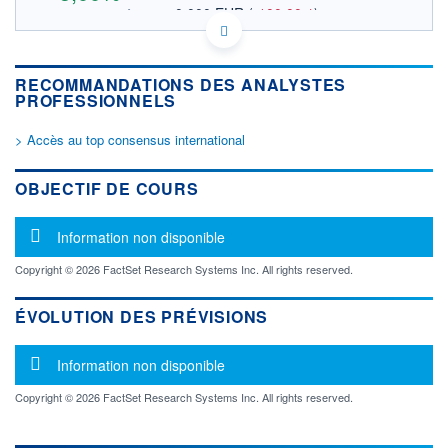
0,000 EUR
(
-100,00%
)
OUVERTURE THÉORIQUE
CNE100000Q43 EK7
DONNÉES TEMPS RÉEL
RECOMMANDATIONS DES ANALYSTES
Politique d'exécution
PROFESSIONNELS
Cotation sur les autres places
> Accès au top consensus international
0,68
0,66
OBJECTIF DE COURS
0,64
Message d'information
Information non disponible
0,62
15h58
16h54
17h50
Copyright © 2026 FactSet Research Systems Inc. All rights reserved.
OUVERTURE
CLÔTURE VEILLE
0,664
0,633
ÉVOLUTION DES PRÉVISIONS
+ HAUT
+ BAS
0,665
0,664
Message d'information
Information non disponible
VOLUME
CAPITAL ÉCHANGÉ
Copyright © 2026 FactSet Research Systems Inc. All rights reserved.
89
0,00%
VALORISATION
DERNIER ÉCHANGE
07.08.26 / 17:52:27