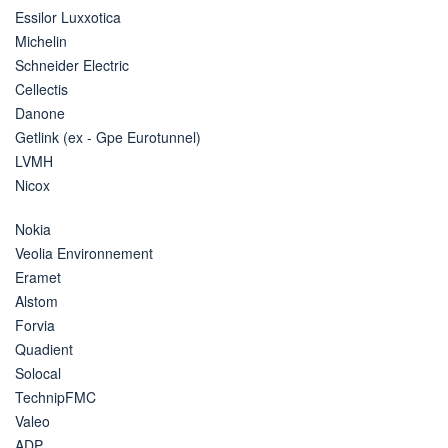
Essilor Luxxotica
Michelin
Schneider Electric
Cellectis
Danone
Getlink (ex - Gpe Eurotunnel)
LVMH
Nicox
Nokia
Veolia Environnement
Eramet
Alstom
Forvia
Quadient
Solocal
TechnipFMC
Valeo
ADP