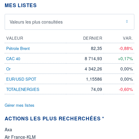
MES LISTES
LIMITE À LA
LIMITE À LA
BAISSE
HAUSSE
0,000
0,000
Valeurs les plus consultées
RENDEMENT
PER ESTIMÉ
ESTIMÉ 2026
2026
-
-
VALEUR
DERNIER
VAR.
DERNIER
DATE
82,35
-0,88%
Pétrole Brent
DIVIDENDE
DERNIER
DIVIDENDE
0,00 EUR
-
8 714,93
+0,17%
CAC 40
PROCHAIN
4 342,26
0,00%
Or
DIVIDENDE
-
1,15586
0,00%
EUR/USD SPOT
ÉLIGIBILITÉ
74,09
-0,60%
TOTALENERGIES
Non éligible
Boursobank
Gérer mes listes
+ PORTEFEUILLE
+ LISTE
ACTIONS LES PLUS RECHERCHÉES *
Axa
Air France-KLM