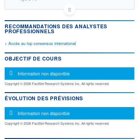
US01644J1088 9J3
DONNÉES TEMPS RÉEL
Politique d'exécution
RECOMMANDATIONS DES ANALYSTES
Cotation sur les autres places
PROFESSIONNELS
> Accès au top consensus international
17,5
17,0
OBJECTIF DE COURS
16,5
Message d'information
Information non disponible
16,0
14h18
14h58
Copyright © 2026 FactSet Research Systems Inc. All rights reserved.
OUVERTURE
CLÔTURE VEILLE
16,900
16,400
ÉVOLUTION DES PRÉVISIONS
+ HAUT
+ BAS
17,200
16,900
Message d'information
Information non disponible
VOLUME
CAPITAL ÉCHANGÉ
120
0,00%
Copyright © 2026 FactSet Research Systems Inc. All rights reserved.
VALORISATION
DERNIER ÉCHANGE
07.08.26 / 15:37:14