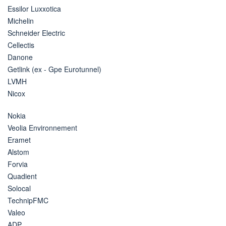
Essilor Luxxotica
Michelin
Schneider Electric
Cellectis
Danone
Getlink (ex - Gpe Eurotunnel)
LVMH
Nicox
Nokia
Veolia Environnement
Eramet
Alstom
Forvia
Quadient
Solocal
TechnipFMC
Valeo
ADP