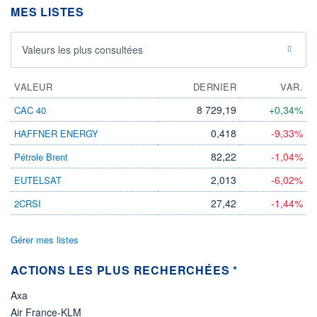
MES LISTES
LIMITE À LA
LIMITE À LA
BAISSE
HAUSSE
0,000
0,000
Valeurs les plus consultées
RENDEMENT
PER ESTIMÉ
ESTIMÉ 2026
2026
-
-
VALEUR
DERNIER
VAR.
DERNIER
DATE
DIVIDENDE
DERNIER
8 729,19
+0,34%
CAC 40
DIVIDENDE
0,00 EUR
-
0,418
-9,33%
HAFFNER ENERGY
PROCHAIN
DIVIDENDE
82,22
-1,04%
Pétrole Brent
-
2,013
-6,02%
EUTELSAT
ÉLIGIBILITÉ
Non éligible
27,42
-1,44%
2CRSI
Boursobank
Gérer mes listes
+ PORTEFEUILLE
+ LISTE
ACTIONS LES PLUS RECHERCHÉES *
Axa
Air France-KLM