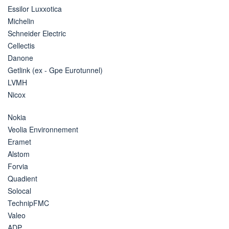
Essilor Luxxotica
Michelin
Schneider Electric
Cellectis
Danone
Getlink (ex - Gpe Eurotunnel)
LVMH
Nicox
Nokia
Veolia Environnement
Eramet
Alstom
Forvia
Quadient
Solocal
TechnipFMC
Valeo
ADP