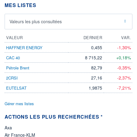
MES LISTES
LIMITE À LA
LIMITE À LA
BAISSE
HAUSSE
0,000
0,000
Valeurs les plus consultées
RENDEMENT
PER ESTIMÉ
ESTIMÉ 2026
2026
-
-
VALEUR
DERNIER
VAR.
DERNIER
DATE
DIVIDENDE
DERNIER
0,455
-1,30%
HAFFNER ENERGY
DIVIDENDE
0,00 EUR
-
8 715,22
+0,18%
CAC 40
PROCHAIN
DIVIDENDE
82,79
-0,35%
Pétrole Brent
-
27,16
-2,37%
2CRSI
ÉLIGIBILITÉ
Non éligible
1,9875
-7,21%
EUTELSAT
Boursobank
Gérer mes listes
+ PORTEFEUILLE
+ LISTE
ACTIONS LES PLUS RECHERCHÉES *
Axa
Air France-KLM