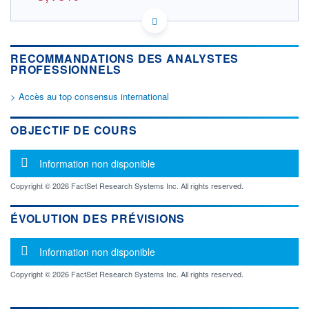
AU000000APX3 433
DONNÉES TEMPS RÉEL
Politique d'exécution
RECOMMANDATIONS DES ANALYSTES
Cotation sur les autres places
PROFESSIONNELS
> Accès au top consensus international
0,85
0,84
OBJECTIF DE COURS
0,83
0,82
Message d'information
Information non disponible
0,81
09h01
09h45
10h29
Copyright © 2026 FactSet Research Systems Inc. All rights reserved.
OUVERTURE
CLÔTURE VEILLE
0,827
0,847
ÉVOLUTION DES PRÉVISIONS
+ HAUT
+ BAS
0,827
0,820
Message d'information
Information non disponible
VOLUME
CAPITAL ÉCHANGÉ
10 195
0,00%
Copyright © 2026 FactSet Research Systems Inc. All rights reserved.
VALORISATION
DERNIER ÉCHANGE
07.08.26 / 10:30:11