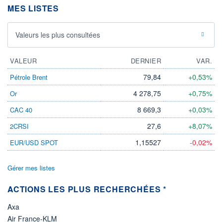
DIVIDENDE
0,00 EUR
MES LISTES
-
PROCHAIN
DIVIDENDE
Valeurs les plus consultées
-
ÉLIGIBILITÉ
VALEUR
DERNIER
VAR.
Non éligible
Boursobank
79,84
+0,53%
Pétrole Brent
+ PORTEFEUILLE
+ LISTE
4 278,75
+0,75%
Or
8 669,3
+0,03%
CAC 40
27,6
+8,07%
2CRSI
1,15527
-0,02%
EUR/USD SPOT
Gérer mes listes
ACTIONS LES PLUS RECHERCHÉES *
Axa
Air France-KLM