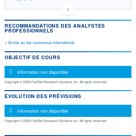
CA24703H2019 3F0
DONNÉES TEMPS RÉEL
Politique d'exécution
RECOMMANDATIONS DES ANALYSTES
Cotation sur les autres places
PROFESSIONNELS
OUVERTURE
CLÔTURE VEILLE
> Accès au top consensus international
0,000
0,000
+ HAUT
+ BAS
OBJECTIF DE COURS
0,000
0,000
VOLUME
CAPITAL ÉCHANGÉ
Message d'information
Information non disponible
0
0,00%
VALORISATION
DERNIER ÉCHANGE
Copyright © 2026 FactSet Research Systems Inc. All rights reserved.
-
LIMITE À LA
LIMITE À LA
ÉVOLUTION DES PRÉVISIONS
BAISSE
HAUSSE
0,000
0,000
Message d'information
Information non disponible
RENDEMENT
PER ESTIMÉ
ESTIMÉ 2026
2026
-
-
Copyright © 2026 FactSet Research Systems Inc. All rights reserved.
DERNIER
DATE
DIVIDENDE
DERNIER