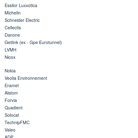
Essilor Luxxotica
Michelin
Schneider Electric
Cellectis
Danone
Getlink (ex - Gpe Eurotunnel)
LVMH
Nicox
Nokia
Veolia Environnement
Eramet
Alstom
Forvia
Quadient
Solocal
TechnipFMC
Valeo
ADP