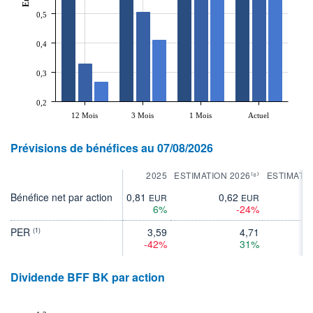
0,5
0,4
0,3
0,2
12 Mois
3 Mois
1 Mois
Actuel
Prévisions de bénéfices au 07/08/2026
2025
ESTIMATION 2026⁽⁸⁾
ESTIMATIO
Bénéfice net par action
0,81
0,62
0
EUR
EUR
6%
-24%
PER
3,59
4,71
(1)
-42%
31%
Dividende BFF BK par action