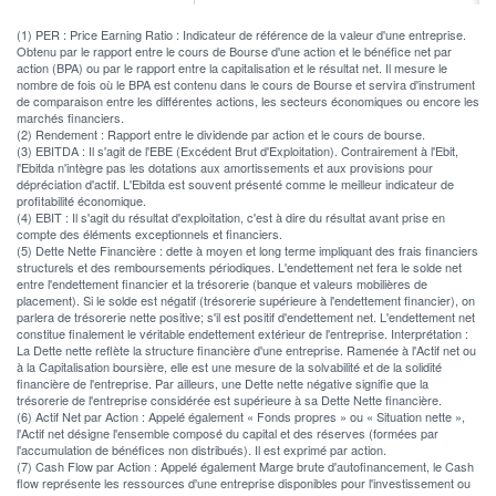
(1) PER : Price Earning Ratio : Indicateur de référence de la valeur d'une entreprise.
Obtenu par le rapport entre le cours de Bourse d'une action et le bénéfice net par
action (BPA) ou par le rapport entre la capitalisation et le résultat net. Il mesure le
nombre de fois où le BPA est contenu dans le cours de Bourse et servira d'instrument
de comparaison entre les différentes actions, les secteurs économiques ou encore les
marchés financiers.
(2) Rendement : Rapport entre le dividende par action et le cours de bourse.
(3) EBITDA : Il s'agit de l'EBE (Excédent Brut d'Exploitation). Contrairement à l'Ebit,
l'Ebitda n'intègre pas les dotations aux amortissements et aux provisions pour
dépréciation d'actif. L'Ebitda est souvent présenté comme le meilleur indicateur de
profitabilité économique.
(4) EBIT : Il s'agit du résultat d'exploitation, c'est à dire du résultat avant prise en
compte des éléments exceptionnels et financiers.
(5) Dette Nette Financière : dette à moyen et long terme impliquant des frais financiers
structurels et des remboursements périodiques. L'endettement net fera le solde net
entre l'endettement financier et la trésorerie (banque et valeurs mobilières de
placement). Si le solde est négatif (trésorerie supérieure à l'endettement financier), on
parlera de trésorerie nette positive; s'il est positif d'endettement net. L'endettement net
constitue finalement le véritable endettement extérieur de l'entreprise. Interprétation :
La Dette nette reflète la structure financière d'une entreprise. Ramenée à l'Actif net ou
à la Capitalisation boursière, elle est une mesure de la solvabilité et de la solidité
financière de l'entreprise. Par ailleurs, une Dette nette négative signifie que la
trésorerie de l'entreprise considérée est supérieure à sa Dette Nette financière.
(6) Actif Net par Action : Appelé également « Fonds propres » ou « Situation nette »,
l'Actif net désigne l'ensemble composé du capital et des réserves (formées par
l'accumulation de bénéfices non distribués). Il est exprimé par action.
(7) Cash Flow par Action : Appelé également Marge brute d'autofinancement, le Cash
flow représente les ressources d'une entreprise disponibles pour l'investissement ou