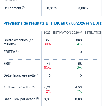
Rendement
0,00%
0,00%
(2)
Prévisions de résultats BFF BK au 07/08/2026 (en EUR)
2025
ESTIMATION 2026⁽⁸⁾
ESTIMATION 2
Chiffre d'affaires (en
355
368
millions)
-30%
4%
EBITDA
0
0
(3)
EBIT
141
158
(4)
-53%
12%
Dette financière nette
0
0
(5)
Actif net par action
4,21
4,53
5
(6)
-2%
7%
1
Cash Flow par action
0,00
0,00
0
(7)