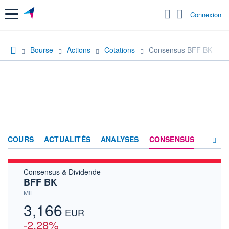
Menu
Connexion
Bourse
Actions
Cotations
Consensus BFF BK
COURS
ACTUALITÉS
ANALYSES
CONSENSUS
Consensus & Dividende
SOCIÉTÉ
BFF BK
HISTORIQUE
MIL
3,166
ACTIONNAIRES
EUR
-2,28%