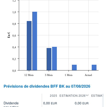
1,2
1,0
0,8
En €
0,6
0,4
0,2
0,0
12 Mois
3 Mois
1 Mois
Actuel
Prévisions de dividendes BFF BK au 07/08/2026
2025
ESTIMATION 2026⁽⁸⁾
ESTIMATIO
Dividende
0,00
0,00
0
EUR
EUR
par action