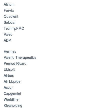
Alstom
Forvia
Quadient
Solocal
TechnipFMC
Valeo
ADP
Hermes
Valerio Therapeutics
Pernod Ricard
Ubisoft
Airbus
Air Liquide
Accor
Capgemini
Worldline
Kleaholding