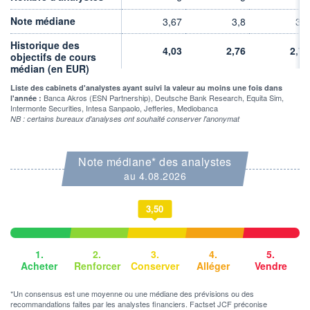
2 226 893
1,18%
VALORISATION
DERNIER ÉCHANGE
Note médiane
3,67
3,8
3,5
598 MEUR
07.08.26 / 10:42:13
Historique des
4,03
2,76
2,76
LIMITE À LA
LIMITE À LA
objectifs de cours
BAISSE
HAUSSE
médian (en EUR)
3,006
3,322
Liste des cabinets d'analystes ayant suivi la valeur au moins une fois dans
RENDEMENT
PER ESTIMÉ
Banca Akros (ESN Partnership), Deutsche Bank Research, Equita Sim,
l'année :
ESTIMÉ 2026
2026
Intermonte Securities, Intesa Sanpaolo, Jefferies, Mediobanca
-
4,75
NB : certains bureaux d'analyses ont souhaité conserver l'anonymat
DERNIER
DATE
DIVIDENDE
DERNIER
DIVIDENDE
0,54 EUR (22/04/24)
Note médiane* des analystes
22/04/24
au 4.08.2026
PROCHAIN
DIVIDENDE
-
3,50
ÉLIGIBILITÉ
PEA
PEA-PME
Non éligible
1.
2.
3.
4.
5.
Boursobank
Acheter
Renforcer
Conserver
Alléger
Vendre
+ PORTEFEUILLE
+ LISTE
*Un consensus est une moyenne ou une médiane des prévisions ou des
recommandations faites par les analystes financiers. Factset JCF préconise