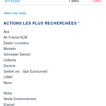
1,9865
-7,26%
EUTELSAT
Gérer mes listes
ACTIONS LES PLUS RECHERCHÉES *
Axa
Air France-KLM
Essilor Luxxotica
Michelin
Schneider Electric
Cellectis
Danone
Getlink (ex - Gpe Eurotunnel)
LVMH
Nicox
Nokia
Veolia Environnement
Eramet