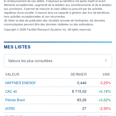
le remboursement de ses dettes. Il équivaut au bénéfice net après impôt et avant
éléments exceptionnels, augmenté de la dotation aux amortissements et de la dotation
aux provisions. Il permet de mesurer le cash utilisé ou procuré par les activités
régulières d'une société. Il mesure ainsi sa capacité à générer des flux de bénéfices
hors activités exceptionnelles et non récurrentes.
(8) Selon la date de publication des résultats annuels de l'entreprise, les données
communiquées peuvent être des données réalisées ou des estimations.
Copyright © 2026 FactSet Research Systems Inc. All rights reserved.
MES LISTES
Valeurs les plus consultées
VALEUR
DERNIER
VAR.
0,446
-3,25%
HAFFNER ENERGY
8 715,02
+0,18%
CAC 40
83,26
+0,22%
Pétrole Brent
27
-2,95%
2CRSI