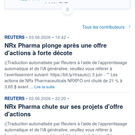
2,9951 EUR
VALEUR INDICATIVE
NASDAQ COMPOSITE
INDICE DE RÉFÉRENCE
US6294442099 NRXP
DONNÉES TEMPS DIFFÉRÉ
Tous les contributeurs
Politique d'exécution
Cotation sur les autres places
information fournie par
REUTERS
•
03.06.2026
•
14:42
•
NRx Pharma plonge après une offre
3,6
d'actions à forte décote
3,4
((Traduction automatisée par Reuters à l'aide de l'apprentissage
automatique et de l'IA générative, veuillez vous référer à
3,2
l'avertissement suivant: https://bit.ly/rtrsauto)) 3 juin - ** Les
3,0
actions de NRx Pharmaceuticals NRXP.O ont chuté de 21 % à
15h31
15h32
3,65 $ avant ...
Lire la suite
INDICE DE RÉFÉRENCE
information fournie par
REUTERS
•
02.06.2026
•
22:20
•
NASDAQ Composite
NRx Pharma chute sur ses projets d'offre
OUVERTURE
CLÔTURE VEILLE
d'actions
3,4600
3,0900
((Traduction automatisée par Reuters à l'aide de l'apprentissage
+ HAUT
+ BAS
3,5600
3,4500
automatique et de l'IA générative, veuillez vous référer à