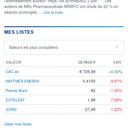
l'avertissement suivant: https://bit.ly/rtrsauto)) 2 juin - ** Les
VOLUME
CAPITAL ÉCHANGÉ
actions de NRx Pharmaceuticals NRXP.O ont chuté de 22 % en
0
0,00%
séance prolongée, ...
Lire la suite
VALORISATION
CAPI.
BOURSIÈRE
145 MUSD
138 MUSD
MES LISTES
LIMITE À LA
LIMITE À LA
BAISSE
HAUSSE
0,0000
0,0000
Valeurs les plus consultées
RENDEMENT
PER ESTIMÉ
ESTIMÉ 2026
2026
-
-
VALEUR
DERNIER
VAR.
DERNIER
ÉCHANGE
8 725,99
+0,30%
CAC 40
07.08.26 / 15:33:12
0,4155
-9,87%
HAFFNER ENERGY
ÉLIGIBILITÉ
Non éligible
82
-1,30%
Pétrole Brent
Boursobank
1,98
-7,56%
EUTELSAT
+ PORTEFEUILLE
+ LISTE
27,48
-1,22%
2CRSI
Gérer mes listes