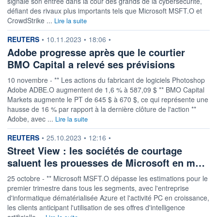
signalé son entrée dans la cour des grands de la cybersécurité,
VOLUME
CAPITAL ÉCHANGÉ
défiant des rivaux plus importants tels que Microsoft MSFT.O et
0
0,00%
CrowdStrike ...
Lire la suite
VALORISATION
3 691 988 MUSD
information fournie par
REUTERS
•
10.11.2023
•
18:06
•
Adobe progresse après que le courtier
LIMITE À LA
LIMITE À LA
BAISSE
HAUSSE
BMO Capital a relevé ses prévisions
95,3500
0,0000
10 novembre - ** Les actions du fabricant de logiciels Photoshop
RENDEMENT
PER ESTIMÉ
ESTIMÉ 2026
2026
Adobe ADBE.O augmentent de 1,6 % à 587,09 $ ** BMO Capital
0,78%
26,89
Markets augmente le PT de 645 $ à 670 $, ce qui représente une
hausse de 16 % par rapport à la dernière clôture de l'action **
DERNIER
ÉCHANGE
Adobe, avec ...
Lire la suite
06.08.26 / 21:01:54
information fournie par
REUTERS
•
25.10.2023
•
12:16
•
ÉLIGIBILITÉ
RISQUE ESG
BOURSOVIE LUX
Street View : les sociétés de courtage
14,4/100 (faible)
saluent les prouesses de Microsoft en m…
+ PORTEFEUILLE
+ LISTE
25 octobre - ** Microsoft MSFT.O dépasse les estimations pour le
premier trimestre dans tous les segments, avec l'entreprise
d'informatique dématérialisée Azure et l'activité PC en croissance,
les clients anticipant l'utilisation de ses offres d'intelligence
artificielle ...