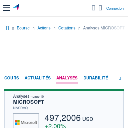
Menu
Connexion
Bourse
Actions
Cotations
Analyses MICROSOFT
COURS
ACTUALITÉS
ANALYSES
DURABILITÉ
Analyses
- page 10
CONSENSUS
MICROSOFT
SOCIÉTÉ
NASDAQ
497,2006
PRODUITS DE BOURSE
USD
+2,00%
FORUM