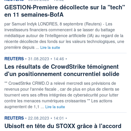
GESTION-Première décollecte sur la "tech"
en 11 semaines-BofA
par Samuel Indyk LONDRES, 8 septembre (Reuters) - Les
investisseurs financiers commencent à se lasser du battage
médiatique autour de l'intelligence artificielle (IA) au regard de la
récente décollecte des fonds sur les valeurs technologiques, une
première depuis ...
Lire la suite
information fournie par
REUTERS
•
31.08.2023
•
14:46
•
Les résultats de CrowdStrike témoignent
d'un positionnement concurrentiel solide
** CrowdStrike CRWD.O a relevé mercredi ses prévisions de
revenus pour l'année fiscale , car de plus en plus de clients se
tournent vers ses offres intégrées de cybersécurité pour lutter
contre les menaces numériques croissantes ** Les actions
augmentent de 1,1 ...
Lire la suite
information fournie par
REUTERS
•
22.08.2023
•
14:01
•
Ubisoft en tête du STOXX grâce à l'accord