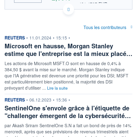
431,4707 EUR
VALEUR INDICATIVE
INDICE DE RÉFÉRENCE
HISTORIQUE
NASDAQ COMPOSITE
US5949181045 MSFT
ACTIONNAIRES
DONNÉES TEMPS DIFFÉRÉ
Tous les contributeurs
Politique d'exécution
information fournie par
REUTERS
•
11.01.2024
•
15:15
•
Cotation sur les autres places
Microsoft en hausse, Morgan Stanley
estime que l'entreprise est la mieux placé…
500
495
Les actions de Microsoft MSFT.O sont en hausse de 0,4% à
384,50 $ avant la mise sur le marché. Morgan Stanley indique
490
que l'IA générative est devenue une priorité pour les DSI; MSFT
est particulièrement bien positionné, la majorité des DSI
485
17h20
19h10
21h00
prévoyant d'utiliser ...
Lire la suite
information fournie par
REUTERS
INDICE DE RÉFÉRENCE
•
06.12.2023
•
15:36
•
NASDAQ Composite
SentinelOne s'envole grâce à l'étiquette de
"challenger émergent de la cybersécurité…
OUVERTURE
CLÔTURE VEILLE
489,0000
487,4600
par Akash Sriram SentinelOne S.N a fait un bond de près de 14%
+ HAUT
+ BAS
498,7700
488,5250
mercredi, après que ses prévisions de revenus trimestriels aient