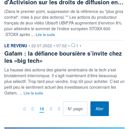
d'Activision sur les droits de diffusion en…
(Dans le premier point, suppression de la référence au "plus gros
contrat", mise à jour des actions) ** Les actions du producteur
français de jeux vidéo Ubisoft UBIP.PA augmentent d'environ 8%
pour atteindre le sommet de l'indice européen STOXX 600
.STOXX après ...
Lire la suite
information fournie par
LE REVENU
•
22.07.2022
•
07:02
•
1
•
Gafam : la défiance boursière s’invite chez
les «big tech»
La hausse des actions des géants américains de la tech s’est
brutalement interrompue. Il s’agit maintenant d’être beaucoup
plus sélectif. Trop tard pour vendre, trop tôt pour acheter. C’est un
petit peu le sentiment actuel des investisseurs concernant les
Gafam, ...
Lire la suite
à la page
10
Aller