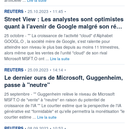
Lire la suite
information fournie par
REUTERS
•
25.10.2023
•
11:45
•
Street View : Les analystes sont optimistes
quant à l'avenir de Google malgré son ré…
25 octobre - ** La croissance de l'activité "cloud" d'Alphabet
GOOGL.O , la société mère de Google, s'est ralentie pour
atteindre son niveau le plus bas depuis au moins 11 trimestres,
alors même que les ventes de l'unité "cloud" de son rival
Microsoft MSFT.O ont ...
Lire la suite
information fournie par
REUTERS
•
25.09.2023
•
14:14
•
Le dernier ours de Microsoft, Guggenheim,
passe à "neutre"
25 septembre - ** Guggenheim relève le niveau de Microsoft
MSFT.O de "vente" à "neutre" en raison du potentiel de
croissance de l'IA ** Le courtier estime que la perspective de l'IA
générative est "formidable" et qu'elle permettra la monétisation *le
courtier estime ...
Lire la suite
information fournie par
REUTERS
•
08.09.2023
•
10:52
•