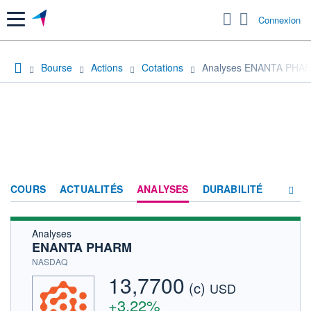
Menu
Connexion
Bourse
Actions
Cotations
Analyses ENANTA PHA
COURS
ACTUALITÉS
ANALYSES
DURABILITÉ
Analyses
CONSENSUS
ENANTA PHARM
SOCIÉTÉ
NASDAQ
13,7700
(c)
HISTORIQUE
USD
+3,22%
ACTIONNAIRES