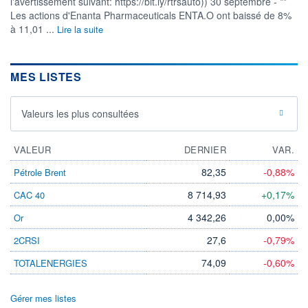
l'avertissement suivant: https://bit.ly/rtrsauto)) 30 septembre - **
VOLUME
CAPITAL ÉCHANGÉ
Les actions d'Enanta Pharmaceuticals ENTA.O ont baissé de 8%
0
0,00%
à 11,01 ...
Lire la suite
VALORISATION
CAPI.
BOURSIÈRE
400 MUSD
396 MUSD
MES LISTES
LIMITE À LA
LIMITE À LA
BAISSE
HAUSSE
87,9400
0,0000
Valeurs les plus consultées
RENDEMENT
PER ESTIMÉ
ESTIMÉ 2026
2026
-
-
VALEUR
DERNIER
VAR.
DERNIER
ÉCHANGE
82,35
-0,88%
Pétrole Brent
07.08.26 / 22:00:00
8 714,93
+0,17%
CAC 40
ÉLIGIBILITÉ
RISQUE ESG
BOURSOVIE LUX
4 342,26
0,00%
Or
35,2/100 (Élevé)
27,6
-0,79%
2CRSI
+ PORTEFEUILLE
+ LISTE
74,09
-0,60%
TOTALENERGIES
Gérer mes listes