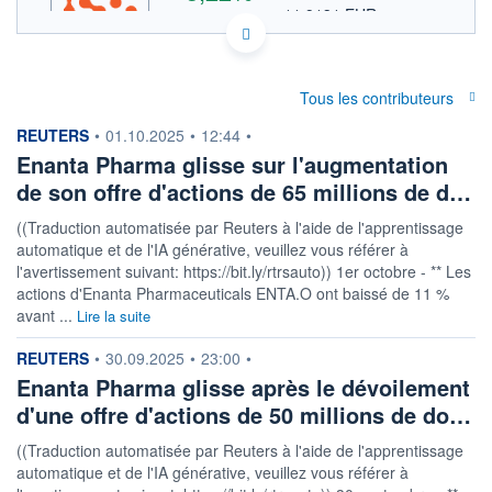
11,9131 EUR
VALEUR INDICATIVE
INDICE DE RÉFÉRENCE
NASDAQ COMPOSITE
US29251M1062 ENTA
DONNÉES TEMPS DIFFÉRÉ
Tous les contributeurs
Politique d'exécution
information fournie par
REUTERS
•
01.10.2025
•
12:44
•
Cotation sur les autres places
Enanta Pharma glisse sur l'augmentation
de son offre d'actions de 65 millions de d…
14,0
13,8
((Traduction automatisée par Reuters à l'aide de l'apprentissage
13,6
automatique et de l'IA générative, veuillez vous référer à
13,4
l'avertissement suivant: https://bit.ly/rtrsauto)) 1er octobre - ** Les
actions d'Enanta Pharmaceuticals ENTA.O ont baissé de 11 %
13,2
17h40
19h50
avant ...
Lire la suite
information fournie par
REUTERS
INDICE DE RÉFÉRENCE
•
30.09.2025
•
23:00
•
NASDAQ Composite
Enanta Pharma glisse après le dévoilement
d'une offre d'actions de 50 millions de do…
OUVERTURE
CLÔTURE VEILLE
13,4300
13,3400
((Traduction automatisée par Reuters à l'aide de l'apprentissage
+ HAUT
+ BAS
13,8700
13,3500
automatique et de l'IA générative, veuillez vous référer à