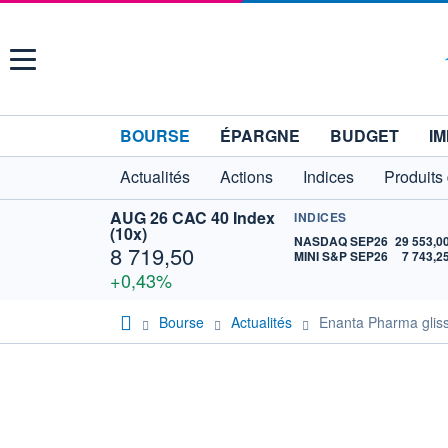
Menu
BOURSE
ÉPARGNE
BUDGET
IM
Actualités
Actions
Indices
Produits
AUG 26 CAC 40 Index
INDICES
(10x)
NASDAQ SEP26
29 553,0
8 719,50
MINI S&P SEP26
7 743,2
+0,43%
Bourse
Actualités
Enanta Pharma glisse