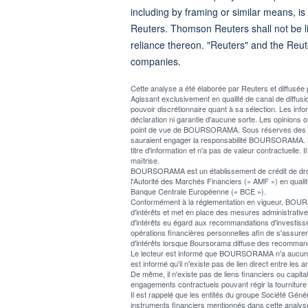
including by framing or similar means, is
Reuters. Thomson Reuters shall not be lia
reliance thereon. "Reuters" and the Reut
companies.
Cette analyse a été élaborée par Reuters et diffus
Agissant exclusivement en qualité de canal de diff
pouvoir discrétionnaire quant à sa sélection. Les info
déclaration ni garantie d'aucune sorte. Les opinions o
point de vue de BOURSORAMA. Sous réserves des lois 
sauraient engager la responsabilité BOURSORAMA. L
titre d'information et n'a pas de valeur contractuelle. I
maîtrise.
BOURSORAMA est un établissement de crédit de droit f
l'Autorité des Marchés Financiers (« AMF ») en qualité
Banque Centrale Européenne (« BCE »).
Conformément à la réglementation en vigueur, BOURSOR
d'intérêts et met en place des mesures administratives 
d'intérêts eu égard aux recommandations d'investiss
opérations financières personnelles afin de s'assur
d'intérêts lorsque Boursorama diffuse des recommand
Le lecteur est informé que BOURSORAMA n'a aucun confli
est informé qu'il n'existe pas de lien direct entre 
De même, il n'existe pas de liens financiers ou cap
engagements contractuels pouvant régir la fourniture 
Il est rappelé que les entités du groupe Société Gé
instruments financiers mentionnés dans cette analyse,