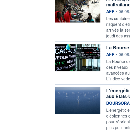
maltraitan
information f
AFP
•
06.08
Les centaine
risquent d'êt
arrivée la s
jeudi des asso
La Bourse 
information f
AFP
•
06.08
La Bourse de
des niveaux 
avancées au 
L'indice vede
L'énergéti
aux Etats-
information f
BOURSORA
L'énergétici
d'éoliennes 
pour réorient
plus polluan