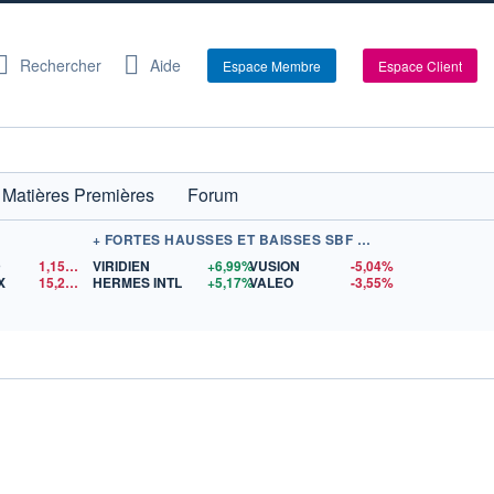
Rechercher
Aide
Espace Membre
Espace Client
Matières Premières
Forum
+ FORTES HAUSSES ET BAISSES SBF 120
D
1,1522
$US
VIRIDIEN
+6,99%
VUSION
-5,04%
X
15,25
$US
HERMES INTL
+5,17%
VALEO
-3,55%