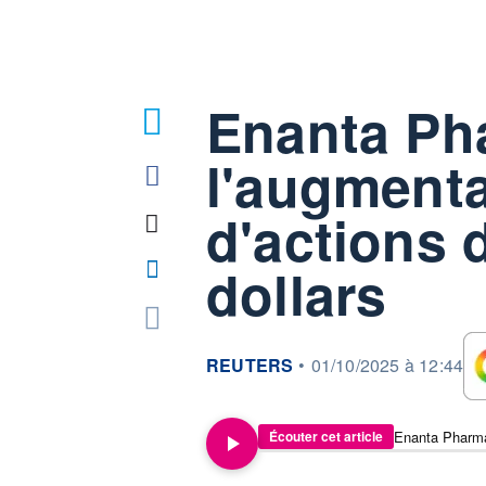
Enanta Pha
l'augmenta
d'actions 
dollars
information fournie par
REUTERS
•
01/10/2025 à 12:44
Écouter cet article