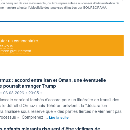
er, ou banquier de ces instruments, ou être représentées au conseil d'administration de
ne manière affecter l'objectivité des analyses diffusées par BOURSORAMA.
uter un commentaire.
ez-vous
mbre gratuitement
Ormuz : accord entre Iran et Oman, une éventuelle
e pourrait arranger Trump
ournie par
•
06.08.2026
•
20:05
•
ascate seraient tombés d'accord pour un itinéraire de transit des
 le détroit d'Ormuz mais Téhéran prévient : la "déclaration
ra finalisée sous réserve que « des parties tierces ne viennent pas
processus ». Comprenez ...
Lire la suite
es enfants migrants risquent d'être victimes de