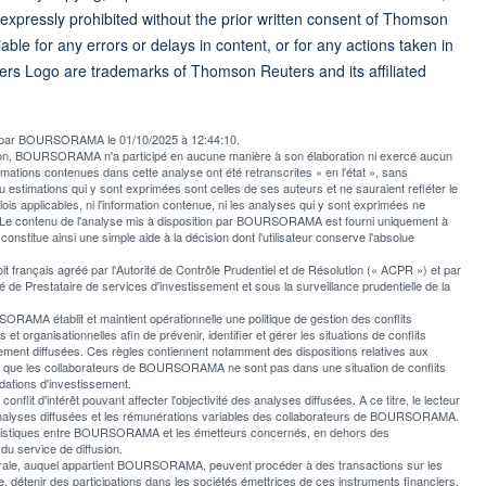
 expressly prohibited without the prior written consent of Thomson
ble for any errors or delays in content, or for any actions taken in
ers Logo are trademarks of Thomson Reuters and its affiliated
ée par BOURSORAMA le 01/10/2025 à 12:44:10.
usion, BOURSORAMA n'a participé en aucune manière à son élaboration ni exercé aucun
rmations contenues dans cette analyse ont été retranscrites « en l'état », sans
u estimations qui y sont exprimées sont celles de ses auteurs et ne sauraient refléter le
applicables, ni l'information contenue, ni les analyses qui y sont exprimées ne
e contenu de l'analyse mis à disposition par BOURSORAMA est fourni uniquement à
l constitue ainsi une simple aide à la décision dont l'utilisateur conserve l'absolue
rançais agréé par l'Autorité de Contrôle Prudentiel et de Résolution (« ACPR ») et par
 de Prestataire de services d'investissement et sous la surveillance prudentielle de la
AMA établit et maintient opérationnelle une politique de gestion des conflits
et organisationnelles afin de prévenir, identifier et gérer les situations de conflits
ement diffusées. Ces règles contiennent notamment des dispositions relatives aux
er que les collaborateurs de BOURSORAMA ne sont pas dans une situation de conflits
ations d'investissement.
t d'intérêt pouvant affecter l'objectivité des analyses diffusées. A ce titre, le lecteur
les analyses diffusées et les rémunérations variables des collaborateurs de BOURSORAMA.
italistiques entre BOURSORAMA et les émetteurs concernés, en dehors des
du service de diffusion.
nérale, auquel appartient BOURSORAMA, peuvent procéder à des transactions sur les
 détenir des participations dans les sociétés émettrices de ces instruments financiers,