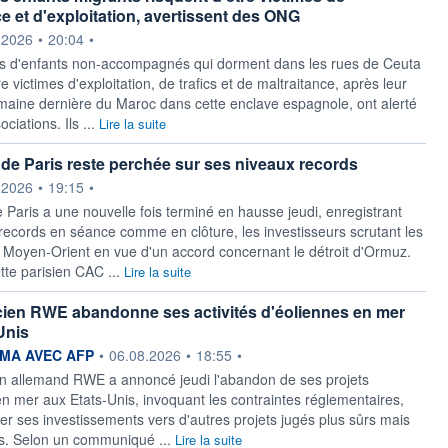
ce et d'exploitation, avertissent des ONG
ournie par
.2026
•
20:04
•
s d'enfants non-accompagnés qui dorment dans les rues de Ceuta
re victimes d'exploitation, de trafics et de maltraitance, après leur
emaine dernière du Maroc dans cette enclave espagnole, ont alerté
ciations. Ils ...
Lire la suite
de Paris reste perchée sur ses niveaux records
ournie par
.2026
•
19:15
•
 Paris a une nouvelle fois terminé en hausse jeudi, enregistrant
records en séance comme en clôture, les investisseurs scrutant les
Moyen-Orient en vue d'un accord concernant le détroit d'Ormuz.
tte parisien CAC ...
Lire la suite
cien RWE abandonne ses activités d'éoliennes en mer
Unis
ournie par
MA AVEC AFP
•
06.08.2026
•
18:55
•
en allemand RWE a annoncé jeudi l'abandon de ses projets
en mer aux Etats-Unis, invoquant les contraintes réglementaires,
er ses investissements vers d'autres projets jugés plus sûrs mais
ts. Selon un communiqué ...
Lire la suite