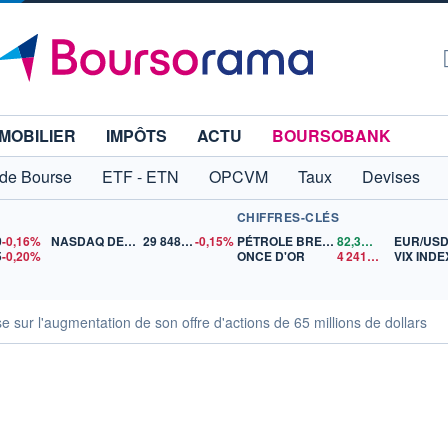
MOBILIER
IMPÔTS
ACTU
BOURSOBANK
 de Bourse
ETF - ETN
OPCVM
Taux
Devises
CHIFFRES-CLÉS
0
-0,16%
NASDAQ DEC26
29 848,00
-0,15%
PÉTROLE BRENT
82,31
$US
EUR/US
5
-0,20%
ONCE D'OR
4 241,85
$US
VIX INDE
 sur l'augmentation de son offre d'actions de 65 millions de dollars