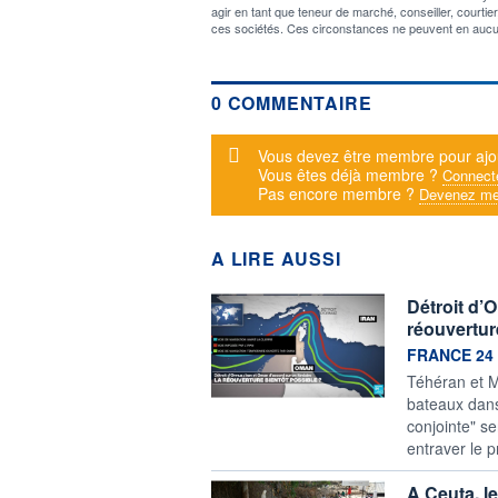
agir en tant que teneur de marché, conseiller, courti
ces sociétés. Ces circonstances ne peuvent en aucu
0 COMMENTAIRE
Message d'alerte
Vous devez être membre pour ajo
Vous êtes déjà membre ?
Connect
Pas encore membre ?
Devenez me
A LIRE AUSSI
Détroit d’
réouvertur
information f
FRANCE 24
Téhéran et M
bateaux dans
conjointe" se
entraver le 
A Ceuta, l