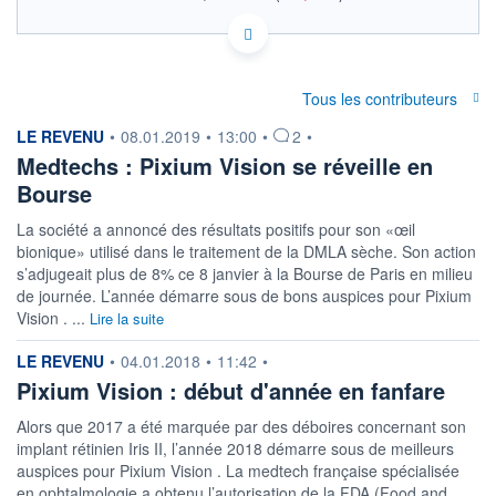
FR001400JX97 ALPIX
EURONEXT PARIS DONNÉES TEMPS RÉEL
Politique d'exécution
Cotation sur les autres places
Tous les contributeurs
information fournie par
LE REVENU
•
08.01.2019
•
13:00
•
2
•
SECTEUR
Medtechs : Pixium Vision se réveille en
Équipements médicaux
Bourse
OUVERTURE
CLÔTURE VEILLE
0,000
0,376
La société a annoncé des résultats positifs pour son «œil
+ HAUT
+ BAS
bionique» utilisé dans le traitement de la DMLA sèche. Son action
0,000
0,000
s’adjugeait plus de 8% ce 8 janvier à la Bourse de Paris en milieu
de journée. L’année démarre sous de bons auspices pour Pixium
VOLUME
CAPITAL ÉCHANGÉ
0
0,00%
Vision . ...
Lire la suite
VALORISATION
DERNIER ÉCHANGE
2 MEUR
30.01.24 / 17:35:26
information fournie par
LE REVENU
•
04.01.2018
•
11:42
•
Pixium Vision : début d'année en fanfare
LIMITE À LA
LIMITE À LA
BAISSE
HAUSSE
0,000
0,000
Alors que 2017 a été marquée par des déboires concernant son
implant rétinien Iris II, l’année 2018 démarre sous de meilleurs
RENDEMENT
PER ESTIMÉ
auspices pour Pixium Vision . La medtech française spécialisée
ESTIMÉ 2026
2026
-
-
en ophtalmologie a obtenu l’autorisation de la FDA (Food and