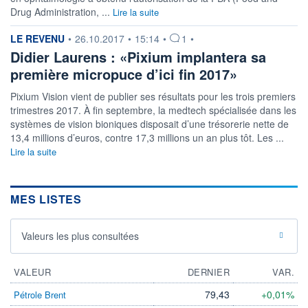
Drug Administration, ...
Lire la suite
DERNIER
DATE
DIVIDENDE
DERNIER
DIVIDENDE
information fournie par
LE REVENU
•
26.10.2017
•
15:14
•
1
•
0,00 EUR
-
Didier Laurens : «Pixium implantera sa
PROCHAIN
première micropuce d’ici fin 2017»
DIVIDENDE
-
Pixium Vision vient de publier ses résultats pour les trois premiers
trimestres 2017. À fin septembre, la medtech spécialisée dans les
ÉLIGIBILITÉ
Non éligible
systèmes de vision bioniques disposait d’une trésorerie nette de
Boursobank
13,4 millions d’euros, contre 17,3 millions un an plus tôt. Les ...
Lire la suite
+ ALERTE
+ PORTEFEUILLE
+ LISTE
MES LISTES
Valeurs les plus consultées
VALEUR
DERNIER
VAR.
79,43
+0,01%
Pétrole Brent