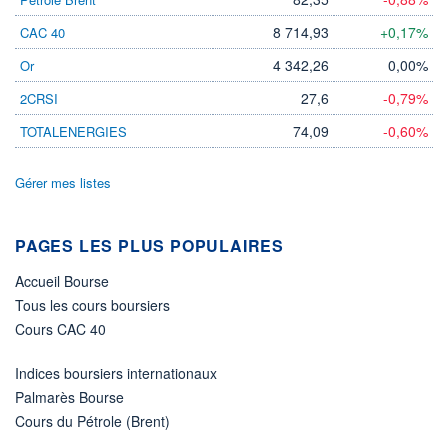
27.07.26 / 15:55:17
8 714,93
+0,17%
CAC 40
ÉLIGIBILITÉ
4 342,26
0,00%
Or
Non éligible
Boursobank
27,6
-0,79%
2CRSI
+ PORTEFEUILLE
+ LISTE
74,09
-0,60%
TOTALENERGIES
Gérer mes listes
PAGES LES PLUS POPULAIRES
Accueil Bourse
Tous les cours boursiers
Cours CAC 40
Indices boursiers internationaux
Palmarès Bourse
Cours du Pétrole (Brent)