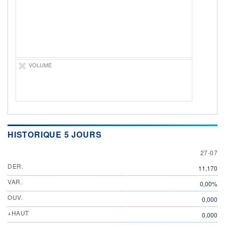
27.07.26 / 15:55:17
ÉLIGIBILITÉ
Non éligible
Boursobank
+ PORTEFEUILLE
+ LISTE
VOLUME
HISTORIQUE 5 JOURS
27 JULY
27-07
DER.
11,170
VAR.
0,00%
OUV.
0,000
+HAUT
0,000