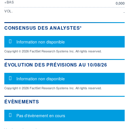
+BAS
0,000
VOL.
-
CONSENSUS DES ANALYSTES*
Message d'information
Information non disponible
Copyright © 2026 FactSet Research Systems Inc. All rights reserved.
ÉVOLUTION DES PRÉVISIONS AU 10/08/26
Message d'information
Information non disponible
Copyright © 2026 FactSet Research Systems Inc. All rights reserved.
ÉVÈNEMENTS
Message d'information
Pas d'évènement en cours