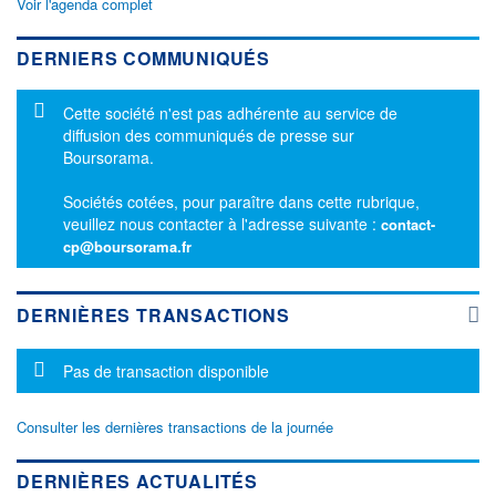
Voir l'agenda complet
DERNIERS COMMUNIQUÉS
Message d'information
Cette société n'est pas adhérente au service de
diffusion des communiqués de presse sur
Boursorama.
Sociétés cotées, pour paraître dans cette rubrique,
veuillez nous contacter à l'adresse suivante :
contact-
cp@boursorama.fr
DERNIÈRES TRANSACTIONS
Message d'information
Pas de transaction disponible
Consulter les dernières transactions de la journée
DERNIÈRES ACTUALITÉS