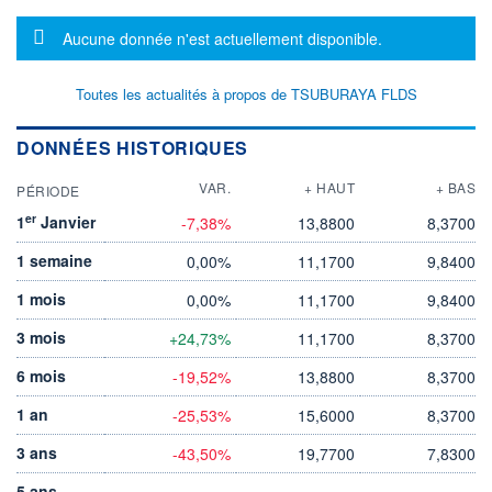
Message d'information
Aucune donnée n'est actuellement disponible.
Toutes les actualités à propos de TSUBURAYA FLDS
DONNÉES HISTORIQUES
VAR.
+ HAUT
+ BAS
PÉRIODE
er
1
Janvier
-7,38%
13,8800
8,3700
1 semaine
0,00%
11,1700
9,8400
1 mois
0,00%
11,1700
9,8400
3 mois
+24,73%
11,1700
8,3700
6 mois
-19,52%
13,8800
8,3700
1 an
-25,53%
15,6000
8,3700
3 ans
-43,50%
19,7700
7,8300
5 ans
-
-
-