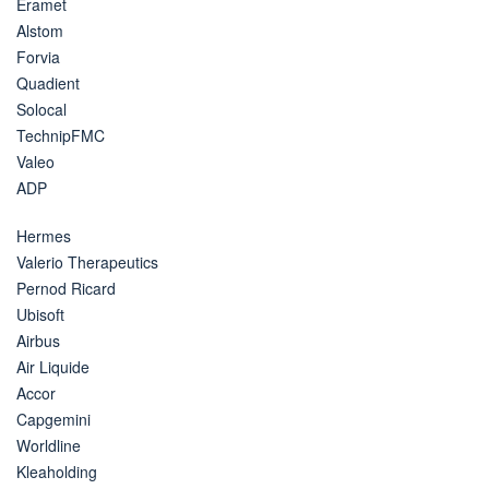
Eramet
Alstom
Forvia
Quadient
Solocal
TechnipFMC
Valeo
ADP
Hermes
Valerio Therapeutics
Pernod Ricard
Ubisoft
Airbus
Air Liquide
Accor
Capgemini
Worldline
Kleaholding