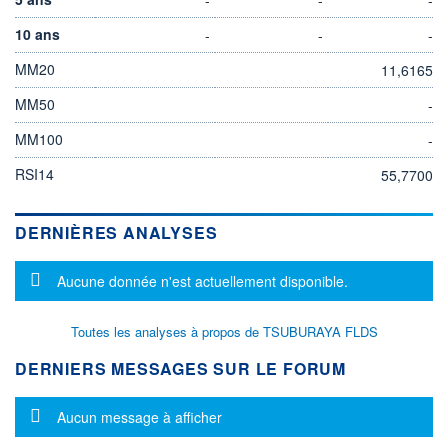
10 ans
-
-
-
MM20
11,6165
MM50
-
MM100
-
RSI14
55,7700
DERNIÈRES ANALYSES
Message d'information
Aucune donnée n'est actuellement disponible.
Toutes les analyses à propos de TSUBURAYA FLDS
DERNIERS MESSAGES SUR LE FORUM
Message d'information
Aucun message à afficher