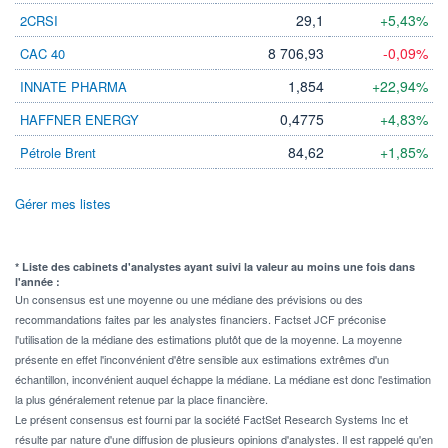
29,1
+5,43%
2CRSI
8 706,93
-0,09%
CAC 40
1,854
+22,94%
INNATE PHARMA
0,4775
+4,83%
HAFFNER ENERGY
84,62
+1,85%
Pétrole Brent
Gérer mes listes
* Liste des cabinets d'analystes ayant suivi la valeur au moins une fois dans
l'année :
Un consensus est une moyenne ou une médiane des prévisions ou des
recommandations faites par les analystes financiers. Factset JCF préconise
l'utilisation de la médiane des estimations plutôt que de la moyenne. La moyenne
présente en effet l'inconvénient d'être sensible aux estimations extrêmes d'un
échantillon, inconvénient auquel échappe la médiane. La médiane est donc l'estimation
la plus généralement retenue par la place financière.
Le présent consensus est fourni par la société FactSet Research Systems Inc et
résulte par nature d'une diffusion de plusieurs opinions d'analystes. Il est rappelé qu'en