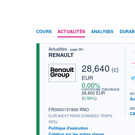
COURS
ACTUALITÉS
ANALYSES
DURAB
Actualités
- page 261
RENAULT
28,640
(c)
EUR
0,00%
OUVERTURE THÉORIQUE
28,800 EUR
SE
(
0,56%
)
Au
FR0000131906 RNO
IN
CA
EURONEXT PARIS DONNÉES TEMPS
RÉEL
Politique d'exécution
Cotation sur les autres places