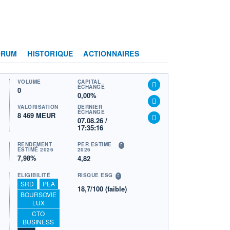
ORUM
HISTORIQUE
ACTIONNAIRES
VOLUME
CAPITAL
ÉCHANGÉ
0
0,00%
VALORISATION
DERNIER
ÉCHANGE
8 469 MEUR
07.08.26 /
17:35:16
RENDEMENT
PER ESTIMÉ
ESTIMÉ 2026
2026
7,98%
4,82
ÉLIGIBILITÉ
RISQUE ESG
SRD
PEA
18,7/100 (faible)
BOURSOVIE
LUX
CTO
BUSINESS