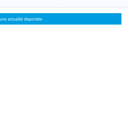
sage d'information
une actualité disponible