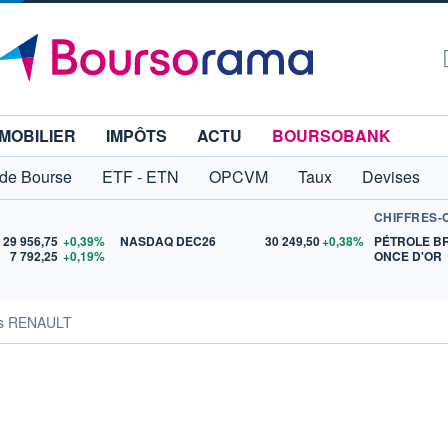
MOBILIER
IMPÔTS
ACTU
BOURSOBANK
 de Bourse
ETF - ETN
OPCVM
Taux
Devises
CHIFFRES-
29 956,75
+0,39%
NASDAQ DEC26
30 249,50
+0,38%
PÉTROLE B
7 792,25
+0,19%
ONCE D'OR
tés RENAULT