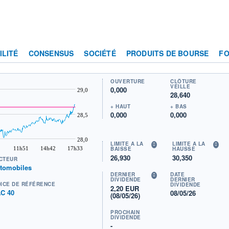
ILITÉ
CONSENSUS
SOCIÉTÉ
PRODUITS DE BOURSE
F
OUVERTURE
CLÔTURE
VEILLE
0,000
29,0
28,640
+ HAUT
+ BAS
0,000
0,000
28,5
28,0
LIMITE À LA
LIMITE À LA
11h51
14h42
17h33
BAISSE
HAUSSE
26,930
30,350
CTEUR
tomobiles
DERNIER
DATE
DIVIDENDE
DERNIER
DICE DE RÉFÉRENCE
DIVIDENDE
2,20 EUR
C 40
08/05/26
(08/05/26)
PROCHAIN
DIVIDENDE
-