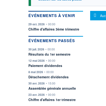
Mes
ÉVÉNEMENTS À VENIR
Auc
information fournie par
29 oct. 2026
•
00:00
Chiffre d'affaires 3ème trimestre
ÉVÉNEMENTS PASSÉS
information fournie par
30 juil. 2026
•
00:00
Résultats du 1er semestre
information fournie par
12 mai 2026
•
00:00
Paiement dividendes
information fournie par
8 mai 2026
•
00:00
Détachement dividendes
information fournie par
30 avr. 2026
•
15:00
Assemblée générale annuelle
information fournie par
23 avr. 2026
•
00:00
Chiffre d'affaires 1er trimestre