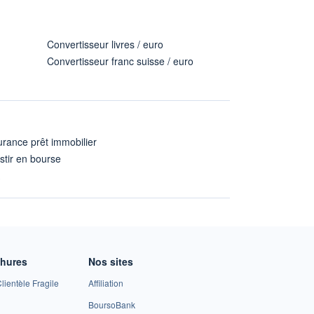
Convertisseur livres / euro
Convertisseur franc suisse / euro
rance prêt immobilier
stir en bourse
A
chures
Nos sites
lientèle Fragile
Affiliation
BoursoBank