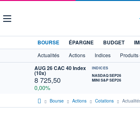
Menu
BOURSE
ÉPARGNE
BUDGET
IM
Actualités
Actions
Indices
Produits
AUG 26 CAC 40 Index
INDICES
(10x)
NASDAQ SEP26
8 725,50
MINI S&P SEP26
0,00%
Bourse
Actions
Cotations
Actuali