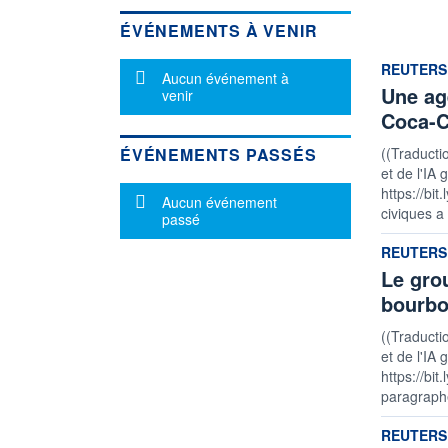
ÉVÉNEMENTS À VENIR
informatio
REUTERS
Message d'information
Aucun événement à
Une ag
venir
Coca-C
ÉVÉNEMENTS PASSÉS
((Traducti
et de l'IA 
https://bi
Message d'information
Aucun événement
civiques a
passé
informatio
REUTERS
Le gro
bourbo
((Traducti
et de l'IA 
https://bit
paragraphe
informatio
REUTERS