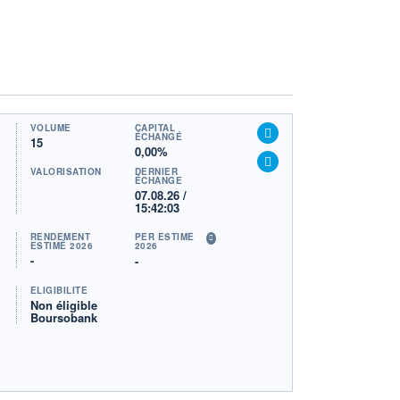
VOLUME
CAPITAL
ÉCHANGÉ
15
0,00%
VALORISATION
DERNIER
ÉCHANGE
07.08.26 /
15:42:03
RENDEMENT
PER ESTIMÉ
ESTIMÉ 2026
2026
-
-
ÉLIGIBILITÉ
Non éligible
Boursobank