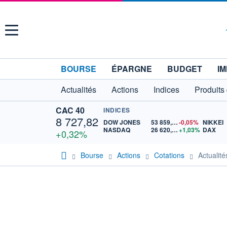
Menu
BOURSE
ÉPARGNE
BUDGET
IM
Actualités
Actions
Indices
Produits
CAC 40
INDICES
8 727,82
DOW JONES
53 859,07
-0,05%
NIKKEI
NASDAQ
26 620,86
+1,03%
DAX
+0,32%
Bourse
Actions
Cotations
Actuali