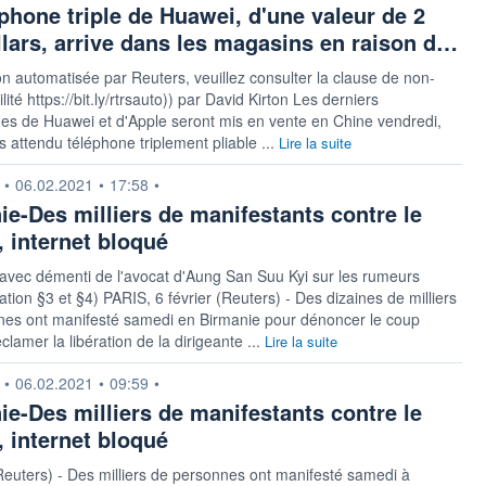
éphone triple de Huawei, d'une valeur de 2
llars, arrive dans les magasins en raison d…
on automatisée par Reuters, veuillez consulter la clause de non-
ité https://bit.ly/rtrsauto)) par David Kirton Les derniers
es de Huawei et d'Apple seront mis en vente en Chine vendredi,
ès attendu téléphone triplement pliable ...
Lire la suite
n fournie par
•
06.02.2021
•
17:58
•
ie-Des milliers de manifestants contre le
, internet bloqué
 avec démenti de l'avocat d'Aung San Suu Kyi sur les rumeurs
ration §3 et §4) PARIS, 6 février (Reuters) - Des dizaines de milliers
nes ont manifesté samedi en Birmanie pour dénoncer le coup
éclamer la libération de la dirigeante ...
Lire la suite
n fournie par
•
06.02.2021
•
09:59
•
ie-Des milliers de manifestants contre le
, internet bloqué
(Reuters) - Des milliers de personnes ont manifesté samedi à