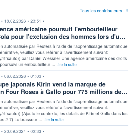
Tous les contributeurs
n fournie par
•
18.02.2026
•
23:51
•
ence américaine poursuit l'embouteilleur
ola pour l'exclusion des hommes lors d'u…
on automatisée par Reuters à l'aide de l'apprentissage automatique
générative, veuillez vous référer à l'avertissement suivant:
t.ly/rtrsauto)) par Daniel Wiessner Une agence américaine des droits
 poursuivi un embouteilleur ...
Lire la suite
n fournie par
•
06.02.2026
•
01:03
•
upe japonais Kirin vend la marque de
n Four Roses à Gallo pour 775 millions de…
on automatisée par Reuters à l'aide de l'apprentissage automatique
générative, veuillez vous référer à l'avertissement suivant:
.ly/rtrsauto)) (Ajoute le contexte, les détails de Kirin et Gallo dans les
s 2-7) Le brasseur ...
Lire la suite
n fournie par
•
20.09.2024
•
02:33
•