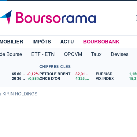
MOBILIER
IMPÔTS
ACTU
BOURSOBANK
 de Bourse
ETF - ETN
OPCVM
Taux
Devises
CHIFFRES-CLÉS
65 606,71
-0,12%
PÉTROLE BRENT
82,01
$US
EUR/USD
26 369,57
+0,88%
ONCE D'OR
4 325,02
$US
VIX INDEX
15,2
tés KIRIN HOLDINGS