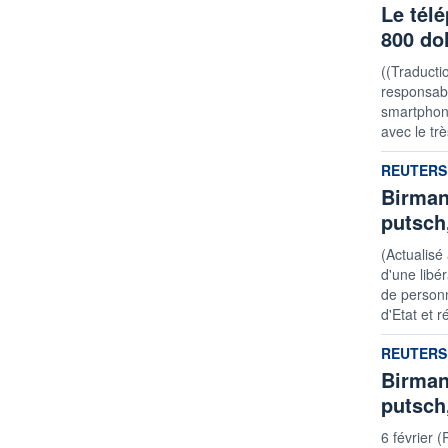
Le tél
800 do
((Traducti
responsabil
smartphon
avec le tr
informatio
REUTERS
Birman
putsch
(Actualisé
d'une libé
de person
d'Etat et r
informatio
REUTERS
Birman
putsch
6 février 