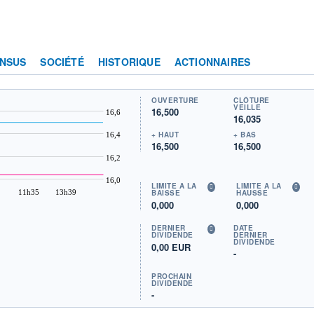
NSUS
SOCIÉTÉ
HISTORIQUE
ACTIONNAIRES
OUVERTURE
CLÔTURE
VEILLE
16,500
16,6
16,035
+ HAUT
+ BAS
16,4
16,500
16,500
16,2
16,0
LIMITE À LA
LIMITE À LA
11h35
13h39
BAISSE
HAUSSE
0,000
0,000
DERNIER
DATE
DIVIDENDE
DERNIER
DIVIDENDE
0,00 EUR
-
PROCHAIN
DIVIDENDE
-