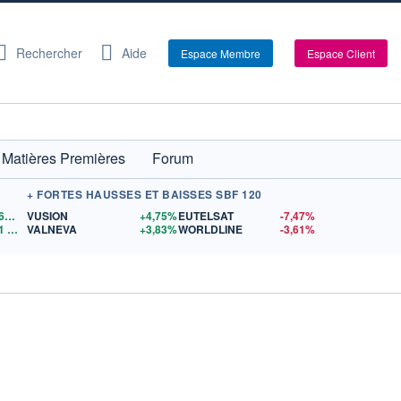
Rechercher
Aide
Espace Membre
Espace Client
Matières Premières
Forum
+ FORTES HAUSSES ET BAISSES SBF 120
1,1565
$US
VUSION
+4,75%
EUTELSAT
-7,47%
1
$US
VALNEVA
+3,83%
WORLDLINE
-3,61%