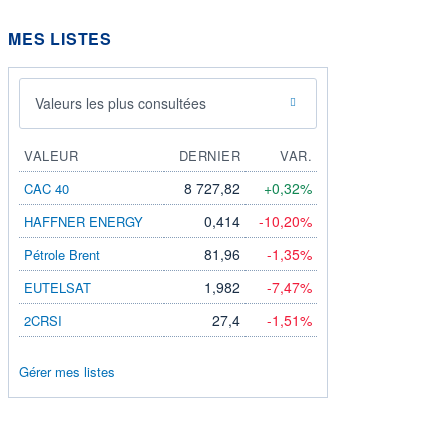
MES LISTES
Valeurs les plus consultées
VALEUR
DERNIER
VAR.
8 727,82
+0,32%
CAC 40
0,414
-10,20%
HAFFNER ENERGY
81,96
-1,35%
Pétrole Brent
1,982
-7,47%
EUTELSAT
27,4
-1,51%
2CRSI
Gérer mes listes