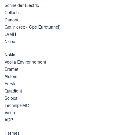
Schneider Electric
Cellectis
Danone
Getlink (ex - Gpe Eurotunnel)
LVMH
Nicox
Nokia
Veolia Environnement
Eramet
Alstom
Forvia
Quadient
Solocal
TechnipFMC
Valeo
ADP
Hermes