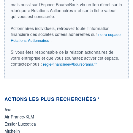
LIMITE À LA
LIMITE À LA
mais aussi sur l'Espace BoursoBank via un lien direct sur la
BAISSE
HAUSSE
0,000
0,000
rubrique « Relations Actionnaires » et sur la fiche valeur
qui vous est consacrée.
RENDEMENT
PER ESTIMÉ
ESTIMÉ 2026
2026
-
-
Actionnaires individuels, retrouvez toute l'information
financière des sociétés cotées adhérentes sur
notre espace
DERNIER
.
Relations Actionnaires
ÉCHANGE
05.08.26 / 22:00:00
Si vous êtes responsable de la relation actionnaires de
ÉLIGIBILITÉ
votre entreprise et que vous souhaitez activer cet espace,
Non éligible
contactez-nous :
Boursobank
regie-financiere@boursorama.fr
+ PORTEFEUILLE
+ LISTE
ACTIONS LES PLUS RECHERCHÉES *
Axa
Air France-KLM
Essilor Luxxotica
Michelin