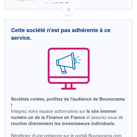
21,887 EUR
VALEUR INDICATIVE
BMG9078F1317 TRTN.PB
DONNÉES TEMPS DIFFÉRÉ
Politique d'exécution
Cette société n'est pas adhérente à ce
Cotation sur les autres places
service.
25,45
25,40
25,35
25,30
25,25
19h26
20h43
OUVERTURE
CLÔTURE VEILLE
25,300
25,420
Sociétés cotées, profitez de l'audience de Boursorama
+ HAUT
+ BAS
!
0,000
25,280
Intégrez votre espace actionnaires sur
le site Internet
numéro un de la Finance en France
et assurez-vous de
VOLUME
CAPITAL ÉCHANGÉ
2 857
0,00%
toucher directement les investisseurs individuels
.
VALORISATION
Bénéficiez d'une présence sur le portail Boursorama.com