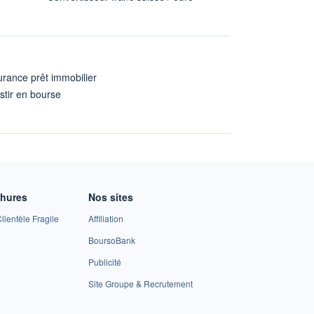
rance prêt immobilier
stir en bourse
A
chures
Nos sites
lientèle Fragile
Affiliation
BoursoBank
Publicité
Site Groupe & Recrutement