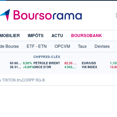
MOBILIER
IMPÔTS
ACTU
BOURSOBANK
 de Bourse
ETF - ETN
OPCVM
Taux
Devises
CHIFFRES-CLÉS
65 606,71
0,00%
PÉTROLE BRENT
82,35
$US
EUR/USD
26 319,45
+0,69%
ONCE D'OR
4 342,26
$US
VIX INDEX
14,9
tés TRITON 8%CCRPP RG-B