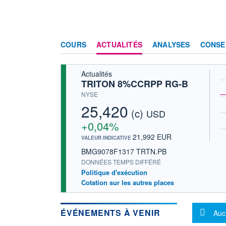
COURS
ACTUALITÉS
ANALYSES
CONSE
Actualités
TRITON 8%CCRPP RG-B
NYSE
25,420
(c)
USD
+0,04%
21,992 EUR
VALEUR INDICATIVE
BMG9078F1317 TRTN.PB
DONNÉES TEMPS DIFFÉRÉ
Politique d'exécution
Cotation sur les autres places
Mes
ÉVÉNEMENTS À VENIR
Auc