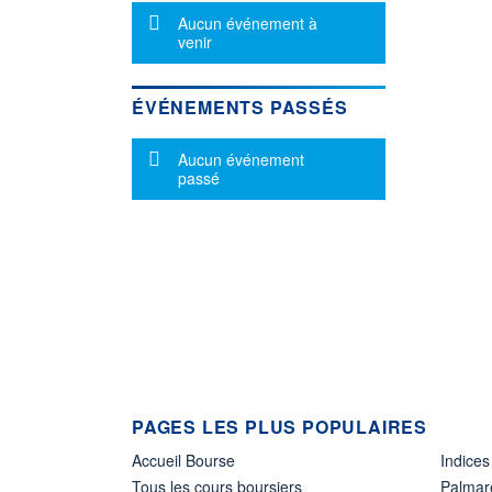
Message d'information
Aucun événement à
venir
ÉVÉNEMENTS PASSÉS
Message d'information
Aucun événement
passé
PAGES LES PLUS POPULAIRES
Accueil Bourse
Indices
Tous les cours boursiers
Palmar