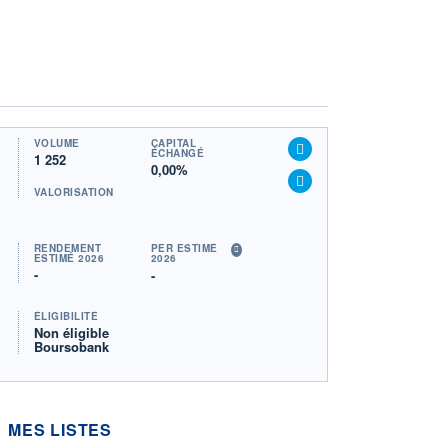
VOLUME
CAPITAL
ÉCHANGÉ
1 252
0,00%
VALORISATION
RENDEMENT
PER ESTIMÉ
ESTIMÉ 2026
2026
-
-
ÉLIGIBILITÉ
Non éligible
Boursobank
MES LISTES