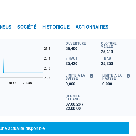
NSUS
SOCIÉTÉ
HISTORIQUE
ACTIONNAIRES
OUVERTURE
CLÔTURE
VEILLE
25,400
25,5
25,410
+ HAUT
+ BAS
25,4
25,420
25,250
25,3
LIMITE À LA
LIMITE À LA
25,2
BAISSE
HAUSSE
0,000
0,000
18h12
20h06
DERNIER
ÉCHANGE
07.08.26 /
22:00:00
sage d'information
une actualité disponible