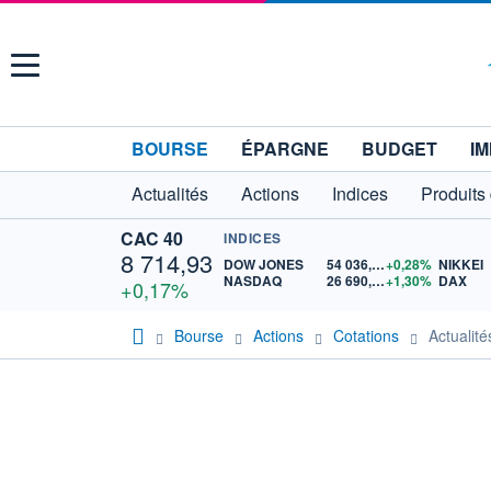
Menu
BOURSE
ÉPARGNE
BUDGET
IM
Actualités
Actions
Indices
Produits
CAC 40
INDICES
8 714,93
DOW JONES
54 036,93
+0,28%
NIKKEI
NASDAQ
26 690,62
+1,30%
DAX
+0,17%
Bourse
Actions
Cotations
Actuali