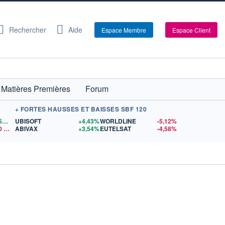
Rechercher
Aide
Espace Membre
Espace Client
Matières Premières
Forum
+ FORTES HAUSSES ET BAISSES SBF 120
1,1559
$US
UBISOFT
+4,43%
WORLDLINE
-5,12%
0
$US
ABIVAX
+3,54%
EUTELSAT
-4,58%