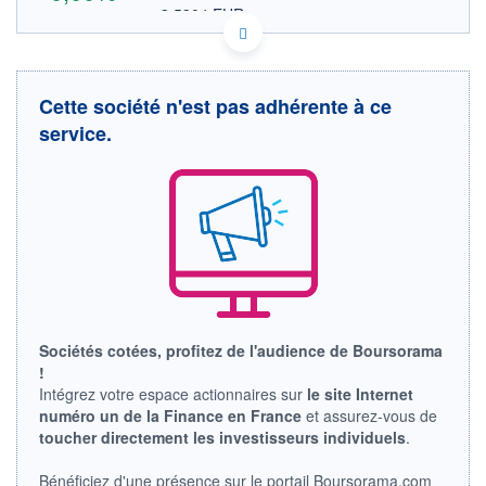
3,5304 EUR
VALEUR INDICATIVE
US7940061069 SLRY
DONNÉES TEMPS DIFFÉRÉ
Politique d'exécution
Cette société n'est pas adhérente à ce
Cotation sur les autres places
service.
OUVERTURE
CLÔTURE VEILLE
0,0000
4,0800
+ HAUT
+ BAS
0,0000
0,0000
VOLUME
CAPITAL ÉCHANGÉ
0
0,00%
VALORISATION
LIMITE À LA
LIMITE À LA
BAISSE
HAUSSE
Sociétés cotées, profitez de l'audience de Boursorama
0,0000
0,0000
!
RENDEMENT
PER ESTIMÉ
Intégrez votre espace actionnaires sur
le site Internet
ESTIMÉ 2026
2026
numéro un de la Finance en France
et assurez-vous de
-
-
toucher directement les investisseurs individuels
.
DERNIER
ÉCHANGE
Bénéficiez d'une présence sur le portail Boursorama.com
01.10.10 / 20:53:01