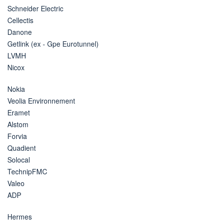
Schneider Electric
Cellectis
Danone
Getlink (ex - Gpe Eurotunnel)
LVMH
Nicox
Nokia
Veolia Environnement
Eramet
Alstom
Forvia
Quadient
Solocal
TechnipFMC
Valeo
ADP
Hermes