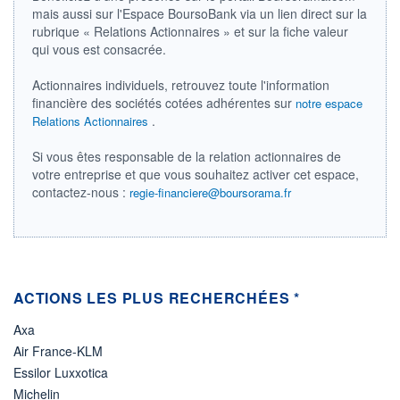
mais aussi sur l'Espace BoursoBank via un lien direct sur la
ÉLIGIBILITÉ
rubrique « Relations Actionnaires » et sur la fiche valeur
Non éligible
qui vous est consacrée.
Boursobank
Actionnaires individuels, retrouvez toute l'information
+ PORTEFEUILLE
+ LISTE
financière des sociétés cotées adhérentes sur
notre espace
.
Relations Actionnaires
Si vous êtes responsable de la relation actionnaires de
votre entreprise et que vous souhaitez activer cet espace,
contactez-nous :
regie-financiere@boursorama.fr
ACTIONS LES PLUS RECHERCHÉES *
Axa
Air France-KLM
Essilor Luxxotica
Michelin