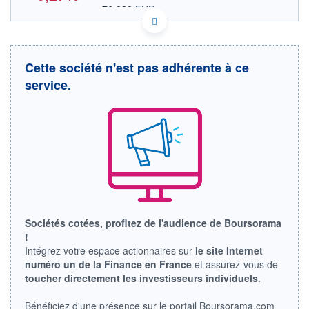
76,929 EUR
VALEUR INDICATIVE
US81768T1088 SFBS
DONNÉES TEMPS DIFFÉRÉ
Politique d'exécution
Cette société n'est pas adhérente à ce
Cotation sur les autres places
service.
90
89
88
87
17h40
19h50
OUVERTURE
CLÔTURE VEILLE
89,000
89,160
Sociétés cotées, profitez de l'audience de Boursorama
+ HAUT
+ BAS
!
89,320
87,950
Intégrez votre espace actionnaires sur
le site Internet
numéro un de la Finance en France
et assurez-vous de
VOLUME
CAPITAL ÉCHANGÉ
64 810
0,12%
toucher directement les investisseurs individuels
.
VALORISATION
CAPI.
BOURSIÈRE
4 861 MUSD
Bénéficiez d'une présence sur le portail Boursorama.com