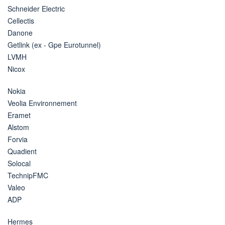
Schneider Electric
Cellectis
Danone
Getlink (ex - Gpe Eurotunnel)
LVMH
Nicox
Nokia
Veolia Environnement
Eramet
Alstom
Forvia
Quadient
Solocal
TechnipFMC
Valeo
ADP
Hermes