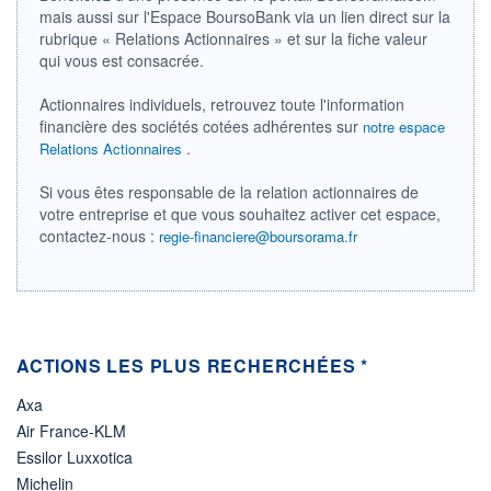
4 949 MUSD
mais aussi sur l'Espace BoursoBank via un lien direct sur la
rubrique « Relations Actionnaires » et sur la fiche valeur
LIMITE À LA
LIMITE À LA
BAISSE
HAUSSE
qui vous est consacrée.
0,000
0,000
Actionnaires individuels, retrouvez toute l'information
RENDEMENT
PER ESTIMÉ
ESTIMÉ 2026
2026
financière des sociétés cotées adhérentes sur
notre espace
1,70%
13,88
.
Relations Actionnaires
DERNIER
ÉCHANGE
Si vous êtes responsable de la relation actionnaires de
07.08.26 / 22:00:00
votre entreprise et que vous souhaitez activer cet espace,
contactez-nous :
regie-financiere@boursorama.fr
ÉLIGIBILITÉ
Non éligible
Boursobank
+ PORTEFEUILLE
+ LISTE
ACTIONS LES PLUS RECHERCHÉES *
Axa
Air France-KLM
Essilor Luxxotica
Michelin