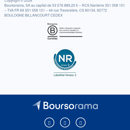
Copyright © 2026
Boursorama, SA au capital de 53 576 889,20 € – RCS Nanterre 351 058 151
– TVA FR 69 351 058 151 – 44 rue Traversière, CS 80134, 92772
BOULOGNE BILLANCOURT CEDEX
Boursorama sur Facebook
Boursorama sur X
Boursorama sur Youtu