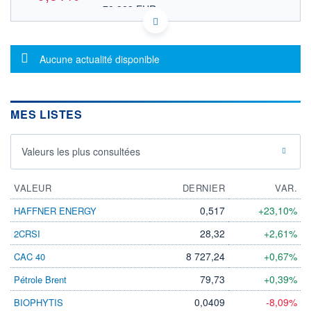
78,323 EUR
VALEUR INDICATIVE
US81768T1088 SFBS
DONNÉES TEMPS DIFFÉRÉ
Message d'information
Politique d'exécution
Aucune actualité disponible
Cotation sur les autres places
91,5
MES LISTES
91,0
90,5
Valeurs les plus consultées
90,0
89,5
17h40
19h50
VALEUR
DERNIER
VAR.
OUVERTURE
CLÔTURE VEILLE
0,517
+23,10%
HAFFNER ENERGY
91,030
90,850
+ HAUT
+ BAS
28,32
+2,61%
2CRSI
91,138
90,000
8 727,24
+0,67%
CAC 40
VOLUME
CAPITAL ÉCHANGÉ
111 344
0,20%
79,73
+0,39%
Pétrole Brent
VALORISATION
CAPI.
BOURSIÈRE
0,0409
-8,09%
BIOPHYTIS
4 941 MUSD