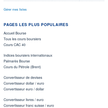
4 924 MUSD
LIMITE À LA
LIMITE À LA
Gérer mes listes
BAISSE
HAUSSE
0,000
0,000
RENDEMENT
PER ESTIMÉ
PAGES LES PLUS POPULAIRES
ESTIMÉ 2026
2026
1,70%
13,88
Accueil Bourse
DERNIER
Tous les cours boursiers
ÉCHANGE
05.08.26 / 22:00:00
Cours CAC 40
ÉLIGIBILITÉ
Indices boursiers internationaux
Non éligible
Boursobank
Palmarès Bourse
Cours du Pétrole (Brent)
+ PORTEFEUILLE
+ LISTE
Convertisseur de devises
Convertisseur dollar / euro
Convertisseur euro / dollar
Convertisseur livres / euro
Convertisseur franc suisse / euro