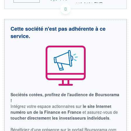
113,2481 EUR
VALEUR INDICATIVE
INDICE DE RÉFÉRENCE
ACTIONNAIRES
NASDAQ COMPOSITE
US2567461080 DLTR
DONNÉES TEMPS DIFFÉRÉ
Cette société n'est pas adhérente à ce
Politique d'exécution
service.
Cotation sur les autres places
132
130
128
17h40
19h50
Sociétés cotées, profitez de l'audience de Boursorama
INDICE DE RÉFÉRENCE
NASDAQ Composite
!
Intégrez votre espace actionnaires sur
le site Internet
OUVERTURE
CLÔTURE VEILLE
numéro un de la Finance en France
et assurez-vous de
128,1400
129,6800
toucher directement les investisseurs individuels
.
+ HAUT
+ BAS
131,7400
128,1400
Bénéficiez d'une présence sur le portail Boursorama.com