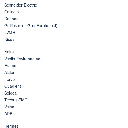
Schneider Electric
Cellectis
Danone
Getlink (ex - Gpe Eurotunnel)
LVMH
Nicox
Nokia
Veolia Environnement
Eramet
Alstom
Forvia
Quadient
Solocal
TechnipFMC
Valeo
ADP
Hermes