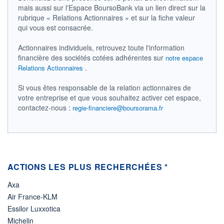
mais aussi sur l'Espace BoursoBank via un lien direct sur la
VOLUME
CAPITAL ÉCHANGÉ
0
0,00%
rubrique « Relations Actionnaires » et sur la fiche valeur
qui vous est consacrée.
VALORISATION
CAPI.
BOURSIÈRE
25 156 MUSD
25 117 MUSD
Actionnaires individuels, retrouvez toute l'information
financière des sociétés cotées adhérentes sur
notre espace
LIMITE À LA
LIMITE À LA
BAISSE
HAUSSE
.
Relations Actionnaires
97,5100
0,0000
Si vous êtes responsable de la relation actionnaires de
RENDEMENT
PER ESTIMÉ
ESTIMÉ 2026
2026
votre entreprise et que vous souhaitez activer cet espace,
-
22,12
contactez-nous :
regie-financiere@boursorama.fr
DERNIER
ÉCHANGE
07.08.26 / 22:00:00
ÉLIGIBILITÉ
RISQUE ESG
BOURSOVIE LUX
16,3/100 (faible)
ACTIONS LES PLUS RECHERCHÉES *
+ PORTEFEUILLE
+ LISTE
Axa
Air France-KLM
Essilor Luxxotica
Michelin