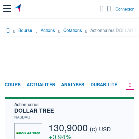
Menu
Connexion
Bourse
Actions
Cotations
Actionnaires DOLLAR T
COURS
ACTUALITÉS
ANALYSES
DURABILITÉ
Actionnaires
CONSENSUS
DOLLAR TREE
SOCIÉTÉ
NASDAQ
130,9000
(c)
PRODUITS DE BOURSE
USD
+0,94%
HISTORIQUE