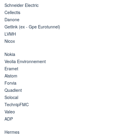
Schneider Electric
Cellectis
Danone
Getlink (ex - Gpe Eurotunnel)
LVMH
Nicox
Nokia
Veolia Environnement
Eramet
Alstom
Forvia
Quadient
Solocal
TechnipFMC
Valeo
ADP
Hermes