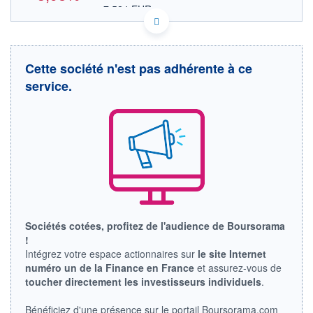
7,524 EUR
VALEUR INDICATIVE
US0231398845 AMBC
DONNÉES TEMPS DIFFÉRÉ
Politique d'exécution
Cette société n'est pas adhérente à ce
Cotation sur les autres places
service.
OUVERTURE
CLÔTURE VEILLE
0,000
9,050
+ HAUT
+ BAS
9,550
8,670
VOLUME
CAPITAL ÉCHANGÉ
259 978
0,58%
VALORISATION
CAPI.
BOURSIÈRE
391 MUSD
269 MUSD
Sociétés cotées, profitez de l'audience de Boursorama
LIMITE À LA
LIMITE À LA
BAISSE
HAUSSE
!
0,000
0,000
Intégrez votre espace actionnaires sur
le site Internet
numéro un de la Finance en France
et assurez-vous de
RENDEMENT
PER ESTIMÉ
ESTIMÉ 2026
2026
toucher directement les investisseurs individuels
.
-
10,80
Bénéficiez d'une présence sur le portail Boursorama.com