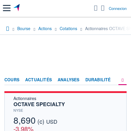
Menu
Connexion
Bourse
Actions
Cotations
Actionnaires OCTAVE S
COURS
ACTUALITÉS
ANALYSES
DURABILITÉ
Actionnaires
CONSENSUS
OCTAVE SPECIALTY
SOCIÉTÉ
NYSE
8,690
(c)
HISTORIQUE
USD
-3,98%
ACTIONNAIRES