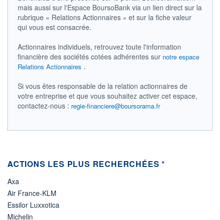
DERNIER
ÉCHANGE
mais aussi sur l'Espace BoursoBank via un lien direct sur la
20.11.25 / 22:00:00
rubrique « Relations Actionnaires » et sur la fiche valeur
qui vous est consacrée.
ÉLIGIBILITÉ
RISQUE ESG
BOURSOVIE LUX
25,5/100 (moyen)
Actionnaires individuels, retrouvez toute l'information
financière des sociétés cotées adhérentes sur
notre espace
+ PORTEFEUILLE
+ LISTE
.
Relations Actionnaires
Si vous êtes responsable de la relation actionnaires de
votre entreprise et que vous souhaitez activer cet espace,
contactez-nous :
regie-financiere@boursorama.fr
ACTIONS LES PLUS RECHERCHÉES *
Axa
Air France-KLM
Essilor Luxxotica
Michelin