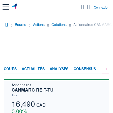
Menu
Connexion
Bourse
Actions
Cotations
Actionnaires CANMARC
COURS
ACTUALITÉS
ANALYSES
CONSENSUS
Actionnaires
SOCIÉTÉ
CANMARC REIT-TU
HISTORIQUE
TSX
16,490
ACTIONNAIRES
CAD
0,00%