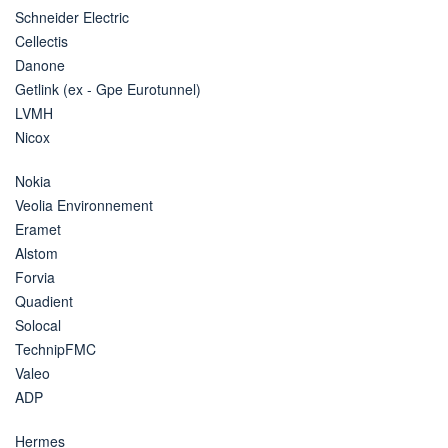
Schneider Electric
Cellectis
Danone
Getlink (ex - Gpe Eurotunnel)
LVMH
Nicox
Nokia
Veolia Environnement
Eramet
Alstom
Forvia
Quadient
Solocal
TechnipFMC
Valeo
ADP
Hermes