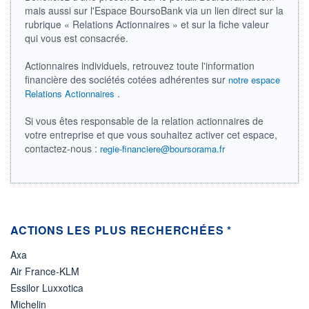
DIVIDENDE
mais aussi sur l'Espace BoursoBank via un lien direct sur la
0,00 CAD
-
rubrique « Relations Actionnaires » et sur la fiche valeur
qui vous est consacrée.
PROCHAIN
DIVIDENDE
-
Actionnaires individuels, retrouvez toute l'information
financière des sociétés cotées adhérentes sur
notre espace
ÉLIGIBILITÉ
Non éligible
.
Relations Actionnaires
Boursobank
Si vous êtes responsable de la relation actionnaires de
votre entreprise et que vous souhaitez activer cet espace,
+ PORTEFEUILLE
+ LISTE
contactez-nous :
regie-financiere@boursorama.fr
ACTIONS LES PLUS RECHERCHÉES *
Axa
Air France-KLM
Essilor Luxxotica
Michelin