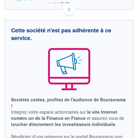
10,233 EUR
VALEUR INDICATIVE
CA1376412054 CMQ/UN
DONNÉES TEMPS DIFFÉRÉ
Politique d'exécution
Cette société n'est pas adhérente à ce
Cotation sur les autres places
service.
OUVERTURE
CLÔTURE VEILLE
0,000
16,490
+ HAUT
+ BAS
0,000
0,000
VOLUME
CAPITAL ÉCHANGÉ
0
0,00%
VALORISATION
DERNIER ÉCHANGE
05.03.12 / 21:54:15
LIMITE À LA
LIMITE À LA
Sociétés cotées, profitez de l'audience de Boursorama
BAISSE
HAUSSE
!
0,000
0,000
Intégrez votre espace actionnaires sur
le site Internet
RENDEMENT
PER ESTIMÉ
numéro un de la Finance en France
et assurez-vous de
ESTIMÉ 2026
2026
toucher directement les investisseurs individuels
.
-
-
DERNIER
DATE
Bénéficiez d'une présence sur le portail Boursorama.com
DIVIDENDE
DERNIER