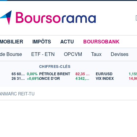
MOBILIER
IMPÔTS
ACTU
BOURSOBANK
 de Bourse
ETF - ETN
OPCVM
Taux
Devises
CHIFFRES-CLÉS
65 606,71
0,00%
PÉTROLE BRENT
82,35
$US
EUR/USD
26 319,45
+0,69%
ONCE D'OR
4 342,26
$US
VIX INDEX
14,9
ANMARC REIT-TU