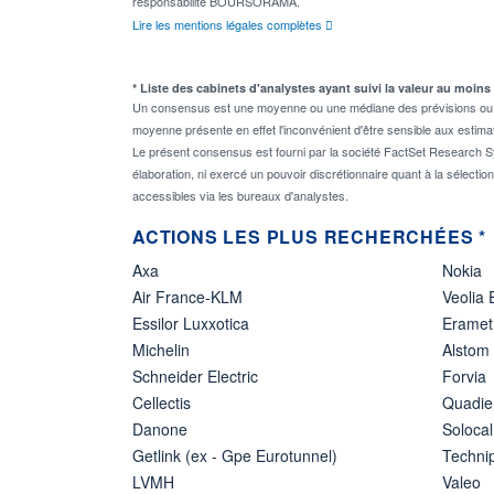
responsabilité BOURSORAMA.
Lire les mentions légales complètes
* Liste des cabinets d'analystes ayant suivi la valeur au moins
Un consensus est une moyenne ou une médiane des prévisions ou des
moyenne présente en effet l'inconvénient d'être sensible aux estima
Le présent consensus est fourni par la société FactSet Research Sy
élaboration, ni exercé un pouvoir discrétionnaire quant à la sélectio
accessibles via les bureaux d'analystes.
ACTIONS LES PLUS RECHERCHÉES *
Axa
Nokia
Air France-KLM
Veolia
Essilor Luxxotica
Eramet
Michelin
Alstom
Schneider Electric
Forvia
Cellectis
Quadie
Danone
Solocal
Getlink (ex - Gpe Eurotunnel)
Techn
LVMH
Valeo