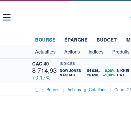
Menu
BOURSE
ÉPARGNE
BUDGET
IM
Actualités
Actions
Indices
Produits
CAC 40
INDICES
8 714,93
DOW JONES
54 036,93
+0,28%
NIKKEI
NASDAQ
26 690,62
+1,30%
DAX
+0,17%
Bourse
Actions
Cotations
Cours C