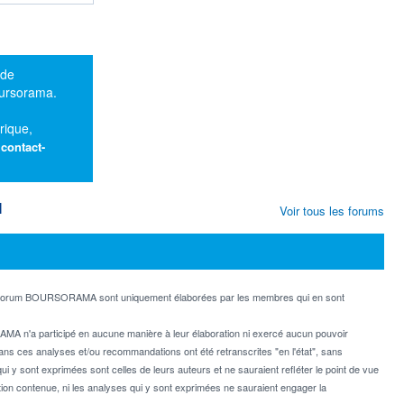
 de
oursorama.
rique,
:
contact-
M
Voir tous les forums
e forum BOURSORAMA sont uniquement élaborées par les membres qui en sont
MA n'a participé en aucune manière à leur élaboration ni exercé aucun pouvoir
dans ces analyses et/ou recommandations ont été retranscrites "en l'état", sans
ui y sont exprimées sont celles de leurs auteurs et ne sauraient refléter le point de vue
on contenue, ni les analyses qui y sont exprimées ne sauraient engager la