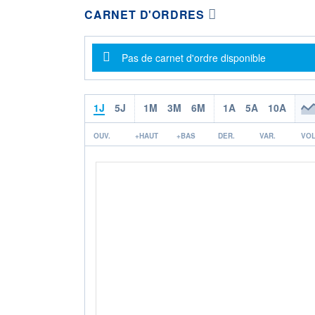
CARNET D'ORDRES
Message d'information
Pas de carnet d'ordre disponible
1J
5J
1M
3M
6M
1A
5A
10A
OUV.
+HAUT
+BAS
DER.
VAR.
VOL