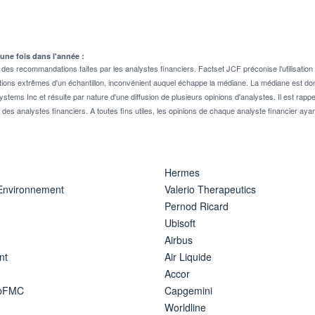
 une fois dans l'année :
 recommandations faites par les analystes financiers. Factset JCF préconise l'utilisation 
tions extrêmes d'un échantillon, inconvénient auquel échappe la médiane. La médiane est donc
stems Inc et résulte par nature d'une diffusion de plusieurs opinions d'analystes. Il est 
n des analystes financiers. A toutes fins utiles, les opinions de chaque analyste financier aya
Hermes
 Environnement
Valerio Therapeutics
Pernod Ricard
Ubisoft
Airbus
nt
Air Liquide
Accor
ipFMC
Capgemini
Worldline