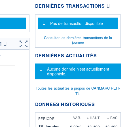
DERNIÈRES TRANSACTIONS
Message d'information
Pas de transaction disponible
Consulter les dernières transactions de la
journée
DERNIÈRES ACTUALITÉS
.
Message d'information
Aucune donnée n'est actuellement
disponible.
Toutes les actualités à propos de CANMARC REIT-
TU
DONNÉES HISTORIQUES
VAR.
+ HAUT
+ BAS
PÉRIODE
er
1
Janvier
0,00%
16,490
16,490