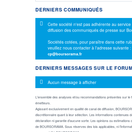
DERNIERS COMMUNIQUÉS
Message d'information
Cette société n'est pas adhérente au service
diffusion des communiqués de presse sur B
Sociétés cotées, pour paraître dans cette rub
veuillez nous contacter à l'adresse suivante 
cp@boursorama.fr
DERNIERS MESSAGES SUR LE FORU
Message d'information
Aucun message à afficher
L'ensemble des analyses et/ou recommandations présentes sur l
émetteurs.
Agissant exclusivement en qualité de canal de diffusion, BOURSORA
discrétionnaire quant à leur sélection. Les informations contenues 
déclaration ni garantie d'aucune sorte. Les opinions ou estimations q
de BOURSORAMA. Sous réserves des lois applicables, ni l'informati