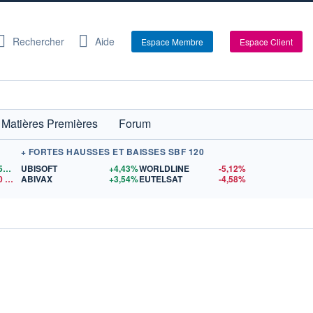
Rechercher
Aide
Espace Membre
Espace Client
Matières Premières
Forum
+ FORTES HAUSSES ET BAISSES SBF 120
1,1559
$US
UBISOFT
+4,43%
WORLDLINE
-5,12%
0
$US
ABIVAX
+3,54%
EUTELSAT
-4,58%