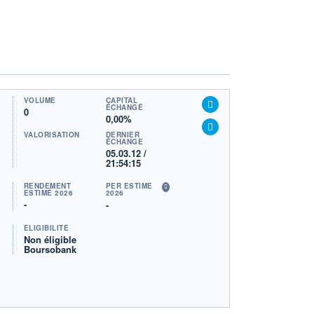
VOLUME
CAPITAL
ÉCHANGÉ
0
0,00%
VALORISATION
DERNIER
ÉCHANGE
05.03.12 /
21:54:15
RENDEMENT
PER ESTIMÉ
ESTIMÉ 2026
2026
-
-
ÉLIGIBILITÉ
Non éligible
Boursobank