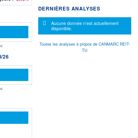
DERNIÈRES ANALYSES
Message d'information
Aucune donnée n'est actuellement
disponible.
Toutes les analyses à propos de CANMARC REIT-
d.
TU
/26
d.