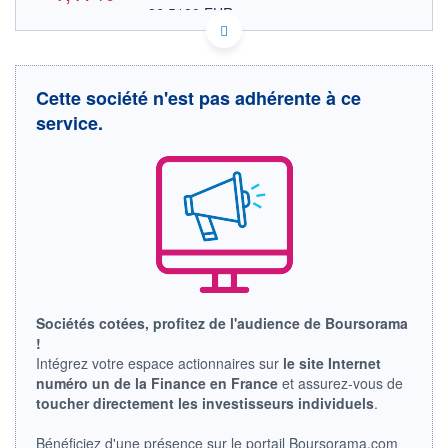
36,5180 EUR
VALEUR INDICATIVE
US6821513032 OMRNY
DONNÉES TEMPS DIFFÉRÉ
Politique d'exécution
Cette société n'est pas adhérente à ce
Cotation sur les autres places
service.
43
42
41
17h39
19h48
21h57
OUVERTURE
CLÔTURE VEILLE
42,5700
42,7100
Sociétés cotées, profitez de l'audience de Boursorama
+ HAUT
+ BAS
!
42,6500
41,5300
Intégrez votre espace actionnaires sur
le site Internet
numéro un de la Finance en France
et assurez-vous de
VOLUME
CAPITAL ÉCHANGÉ
31 138
0,02%
toucher directement les investisseurs individuels
.
VALORISATION
CAPI.
BOURSIÈRE
8 706 MUSD
Bénéficiez d'une présence sur le portail Boursorama.com