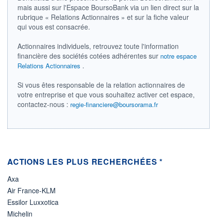
1 343 671 MUSD
mais aussi sur l'Espace BoursoBank via un lien direct sur la
rubrique « Relations Actionnaires » et sur la fiche valeur
LIMITE À LA
LIMITE À LA
BAISSE
HAUSSE
qui vous est consacrée.
0,0000
0,0000
Actionnaires individuels, retrouvez toute l'information
RENDEMENT
PER ESTIMÉ
ESTIMÉ 2026
2026
financière des sociétés cotées adhérentes sur
notre espace
1,93%
37,25
.
Relations Actionnaires
DERNIER
ÉCHANGE
Si vous êtes responsable de la relation actionnaires de
07.08.26 / 21:59:01
votre entreprise et que vous souhaitez activer cet espace,
contactez-nous :
regie-financiere@boursorama.fr
ÉLIGIBILITÉ
Non éligible
Boursobank
+ PORTEFEUILLE
+ LISTE
ACTIONS LES PLUS RECHERCHÉES *
Axa
Air France-KLM
Essilor Luxxotica
Michelin