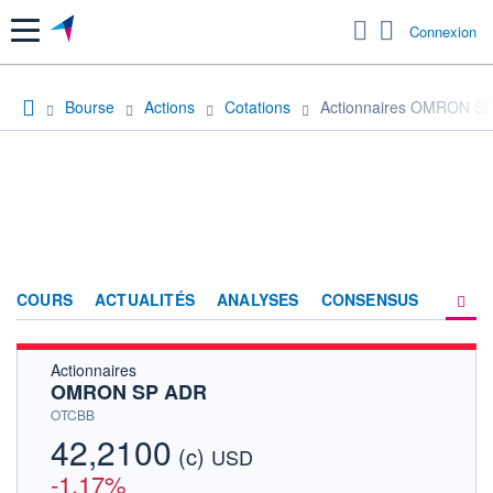
Menu
Connexion
Bourse
Actions
Cotations
Actionnaires OMRON S
COURS
ACTUALITÉS
ANALYSES
CONSENSUS
Actionnaires
SOCIÉTÉ
OMRON SP ADR
HISTORIQUE
OTCBB
42,2100
(c)
ACTIONNAIRES
USD
-1,17%