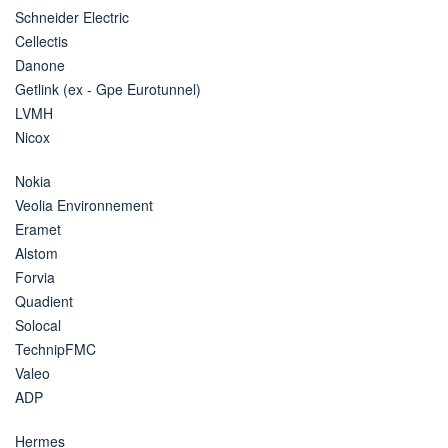
Schneider Electric
Cellectis
Danone
Getlink (ex - Gpe Eurotunnel)
LVMH
Nicox
Nokia
Veolia Environnement
Eramet
Alstom
Forvia
Quadient
Solocal
TechnipFMC
Valeo
ADP
Hermes