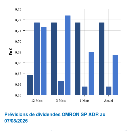
0,73
0,72
0,71
0,70
En €
0,69
0,68
0,67
0,66
0,65
12 Mois
3 Mois
1 Mois
Actuel
Prévisions de dividendes OMRON SP ADR au
07/08/2026