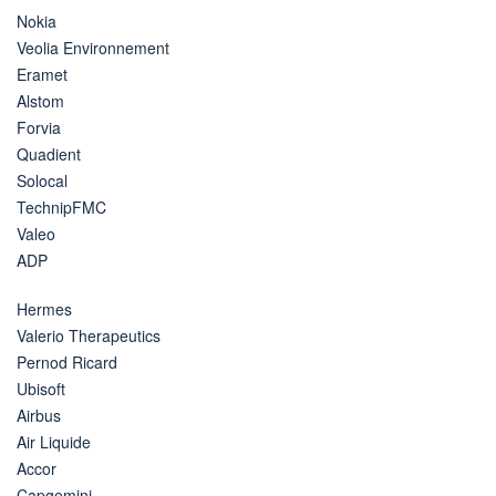
Nokia
Veolia Environnement
Eramet
Alstom
Forvia
Quadient
Solocal
TechnipFMC
Valeo
ADP
Hermes
Valerio Therapeutics
Pernod Ricard
Ubisoft
Airbus
Air Liquide
Accor
Capgemini