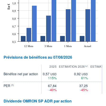
1,0
En €
0,9
0,8
0,7
0,6
0,5
12 Mois
3 Mois
1 Mois
Actuel
Prévisions de bénéfices au 07/08/2026
2025
ESTIMATION 2026⁽⁸⁾
ESTIMATIO
Bénéfice net par action
0,57
0,92
1
USD
USD
115%
61%
PER
67,84
37,25
(1)
-40%
-45%
Dividende OMRON SP ADR par action