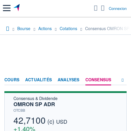
Menu
Connexion
Bourse
Actions
Cotations
Consensus OMRON SP
COURS
ACTUALITÉS
ANALYSES
CONSENSUS
Consensus & Dividende
SOCIÉTÉ
OMRON SP ADR
HISTORIQUE
OTCBB
42,7100
(c)
ACTIONNAIRES
USD
+1,40%