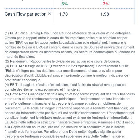
6%
-3%
Cash Flow par action
1,73
1,98
2
(7)
(1) PER : Price Earning Ratio : Indicateur de référence de la valeur d'une entreprise.
Obtenu par le rapport entre le cours de Bourse d'une action et le bénéfice net par
action (BPA) ou par le rapport entre la capitalisation et le résultat net. Il mesure le
nombre de fois où le BPA est contenu dans le cours de Bourse et servira d'instrument
de comparaison entre les différentes actions, les secteurs économiques ou encore les
marchés financiers.
(2) Rendement : Rapport entre le dividende par action et le cours de bourse.
(3) EBITDA : Il s'agit de l'EBE (Excédent Brut d'Exploitation). Contrairement à l'Ebit,
l'Ebitda n'intègre pas les dotations aux amortissements et aux provisions pour
dépréciation d'actif. L'Ebitda est souvent présenté comme le meilleur indicateur de
profitabilité économique.
(4) EBIT : Il s'agit du résultat d'exploitation, c'est à dire du résultat avant prise en
compte des éléments exceptionnels et financiers.
(5) Dette Nette Financière : dette à moyen et long terme impliquant des frais financiers
structurels et des remboursements périodiques. L'endettement net fera le solde net
entre l'endettement financier et la trésorerie (banque et valeurs mobilières de
placement). Si le solde est négatif (trésorerie supérieure à l'endettement financier), on
parlera de trésorerie nette positive; s'il est positif d'endettement net. L'endettement net
constitue finalement le véritable endettement extérieur de l'entreprise. Interprétation :
La Dette nette reflète la structure financière d'une entreprise. Ramenée à l'Actif net ou
à la Capitalisation boursière, elle est une mesure de la solvabilité et de la solidité
financière de l'entreprise. Par ailleurs, une Dette nette négative signifie que la
trésorerie de l'entreprise considérée est supérieure à sa Dette Nette financière.