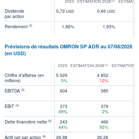
2025
ESTIMATION 2026⁽⁸⁾
ESTIMATIO
Dividende
0,72
0,66
0
USD
USD
par action
Rendement
1,86%
1,93%
(2)
Prévisions de résultats OMRON SP ADR au 07/08/2026
(en USD)
2025
ESTIMATION 2026⁽⁸⁾
ESTIMATION 2
Chiffre d'affaires (en
5 529
4 852
5 
millions)
5%
-12%
EBITDA
604
585
(3)
EBIT
373
379
(4)
69%
2%
Dette financière nette
243
466
(5)
44%
92%
-
Actif net par action
26,98
26,26
26
(6)