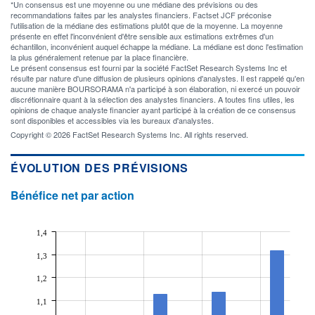
*Un consensus est une moyenne ou une médiane des prévisions ou des
recommandations faites par les analystes financiers. Factset JCF préconise
l'utilisation de la médiane des estimations plutôt que de la moyenne. La moyenne
présente en effet l'inconvénient d'être sensible aux estimations extrêmes d'un
échantillon, inconvénient auquel échappe la médiane. La médiane est donc l'estimation
la plus généralement retenue par la place financière.
Le présent consensus est fourni par la société FactSet Research Systems Inc et
résulte par nature d'une diffusion de plusieurs opinions d'analystes. Il est rappelé qu'en
aucune manière BOURSORAMA n'a participé à son élaboration, ni exercé un pouvoir
discrétionnaire quant à la sélection des analystes financiers. A toutes fins utiles, les
opinions de chaque analyste financier ayant participé à la création de ce consensus
sont disponibles et accessibles via les bureaux d'analystes.
Copyright © 2026 FactSet Research Systems Inc. All rights reserved.
ÉVOLUTION DES PRÉVISIONS
Bénéfice net par action
1,4
1,3
1,2
1,1