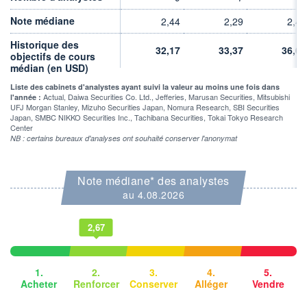
1 091 252 MUSD
Note médiane
2,44
2,29
2,44
LIMITE À LA
LIMITE À LA
BAISSE
HAUSSE
0,0000
0,0000
Historique des
32,17
33,37
36,01
objectifs de cours
RENDEMENT
PER ESTIMÉ
médian (en USD)
ESTIMÉ 2026
2026
1,93%
37,25
Liste des cabinets d'analystes ayant suivi la valeur au moins une fois dans
Actual, Daiwa Securities Co. Ltd., Jefferies, Marusan Securities, Mitsubishi
l'année :
UFJ Morgan Stanley, Mizuho Securities Japan, Nomura Research, SBI Securities
DERNIER
ÉCHANGE
Japan, SMBC NIKKO Securities Inc., Tachibana Securities, Tokai Tokyo Research
06.08.26 / 21:58:53
Center
NB : certains bureaux d'analyses ont souhaité conserver l'anonymat
ÉLIGIBILITÉ
Non éligible
Boursobank
Note médiane* des analystes
au 4.08.2026
+ PORTEFEUILLE
+ LISTE
2,67
1.
2.
3.
4.
5.
Acheter
Renforcer
Conserver
Alléger
Vendre