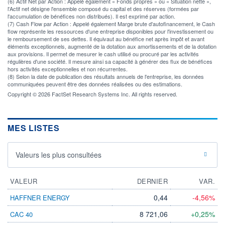
(6) Actif Net par Action : Appelé également « Fonds propres » ou « Situation nette »,
l'Actif net désigne l'ensemble composé du capital et des réserves (formées par
l'accumulation de bénéfices non distribués). Il est exprimé par action.
(7) Cash Flow par Action : Appelé également Marge brute d'autofinancement, le Cash
flow représente les ressources d'une entreprise disponibles pour l'investissement ou
le remboursement de ses dettes. Il équivaut au bénéfice net après impôt et avant
éléments exceptionnels, augmenté de la dotation aux amortissements et de la dotation
aux provisions. Il permet de mesurer le cash utilisé ou procuré par les activités
régulières d'une société. Il mesure ainsi sa capacité à générer des flux de bénéfices
hors activités exceptionnelles et non récurrentes.
(8) Selon la date de publication des résultats annuels de l'entreprise, les données
communiquées peuvent être des données réalisées ou des estimations.
Copyright © 2026 FactSet Research Systems Inc. All rights reserved.
MES LISTES
Valeurs les plus consultées
VALEUR
DERNIER
VAR.
0,44
-4,56%
HAFFNER ENERGY
8 721,06
+0,25%
CAC 40