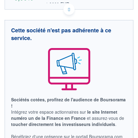
1,8660 EUR
VALEUR INDICATIVE
SE0001200015 NXLKF
DONNÉES TEMPS DIFFÉRÉ
Politique d'exécution
Cette société n'est pas adhérente à ce
Cotation sur les autres places
service.
OUVERTURE
CLÔTURE VEILLE
0,0000
2,1500
+ HAUT
+ BAS
0,0000
0,0000
VOLUME
CAPITAL ÉCHANGÉ
0
0,00%
VALORISATION
99 MUSD
LIMITE À LA
LIMITE À LA
Sociétés cotées, profitez de l'audience de Boursorama
BAISSE
HAUSSE
!
0,0000
0,0000
Intégrez votre espace actionnaires sur
le site Internet
RENDEMENT
PER ESTIMÉ
numéro un de la Finance en France
et assurez-vous de
ESTIMÉ 2026
2026
toucher directement les investisseurs individuels
.
-
-
DERNIER
Bénéficiez d'une présence sur le portail Boursorama.com
ÉCHANGE