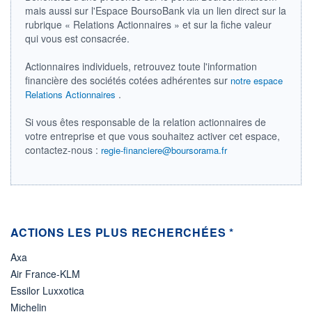
mais aussi sur l'Espace BoursoBank via un lien direct sur la
01.12.08 / 18:08:51
rubrique « Relations Actionnaires » et sur la fiche valeur
ÉLIGIBILITÉ
qui vous est consacrée.
Non éligible
Boursobank
Actionnaires individuels, retrouvez toute l'information
financière des sociétés cotées adhérentes sur
notre espace
+ PORTEFEUILLE
+ LISTE
.
Relations Actionnaires
Si vous êtes responsable de la relation actionnaires de
votre entreprise et que vous souhaitez activer cet espace,
contactez-nous :
regie-financiere@boursorama.fr
ACTIONS LES PLUS RECHERCHÉES *
Axa
Air France-KLM
Essilor Luxxotica
Michelin