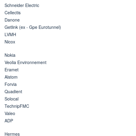
Schneider Electric
Cellectis
Danone
Getlink (ex - Gpe Eurotunnel)
LVMH
Nicox
Nokia
Veolia Environnement
Eramet
Alstom
Forvia
Quadient
Solocal
TechnipFMC
Valeo
ADP
Hermes