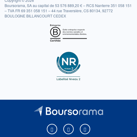
Copyright © 2026
Boursorama, SA au capital de 53 576 889,20 € – RCS Nanterre 351 058 151
– TVA FR 69 351 058 151 – 44 rue Traversière, CS 80134, 92772
BOULOGNE BILLANCOURT CEDEX
Boursorama sur Facebook
Boursorama sur X
Boursorama sur Youtu