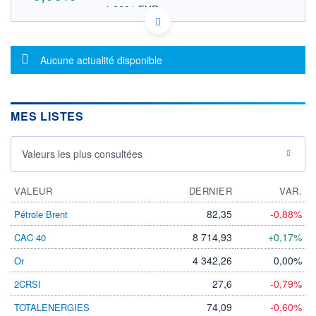
1,8601 EUR
VALEUR INDICATIVE
SE0001200015 NXLKF
DONNÉES TEMPS DIFFÉRÉ
Message d'information
Politique d'exécution
Aucune actualité disponible
Cotation sur les autres places
OUVERTURE
CLÔTURE VEILLE
0,0000
2,1500
MES LISTES
+ HAUT
+ BAS
0,0000
0,0000
Valeurs les plus consultées
VOLUME
CAPITAL ÉCHANGÉ
0
0,00%
VALORISATION
VALEUR
DERNIER
VAR.
99 MUSD
82,35
-0,88%
Pétrole Brent
LIMITE À LA
LIMITE À LA
BAISSE
HAUSSE
8 714,93
+0,17%
CAC 40
0,0000
0,0000
4 342,26
0,00%
Or
RENDEMENT
PER ESTIMÉ
ESTIMÉ 2026
2026
27,6
-0,79%
2CRSI
-
-
74,09
-0,60%
TOTALENERGIES
DERNIER
ÉCHANGE