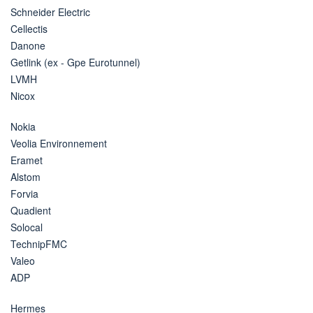
Schneider Electric
Cellectis
Danone
Getlink (ex - Gpe Eurotunnel)
LVMH
Nicox
Nokia
Veolia Environnement
Eramet
Alstom
Forvia
Quadient
Solocal
TechnipFMC
Valeo
ADP
Hermes