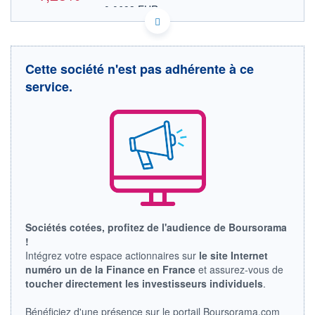
0,0693 EUR
VALEUR INDICATIVE
CA2569191018 NOCRF
DONNÉES TEMPS DIFFÉRÉ
Politique d'exécution
Cette société n'est pas adhérente à ce
Cotation sur les autres places
service.
OUVERTURE
CLÔTURE VEILLE
0,0000
0,0810
+ HAUT
+ BAS
0,0000
0,0000
VOLUME
CAPITAL ÉCHANGÉ
0
0,00%
VALORISATION
LIMITE À LA
LIMITE À LA
BAISSE
HAUSSE
Sociétés cotées, profitez de l'audience de Boursorama
0,0000
0,0000
!
RENDEMENT
PER ESTIMÉ
Intégrez votre espace actionnaires sur
le site Internet
ESTIMÉ 2026
2026
numéro un de la Finance en France
et assurez-vous de
-
-
toucher directement les investisseurs individuels
.
DERNIER
ÉCHANGE
Bénéficiez d'une présence sur le portail Boursorama.com
10.04.25 / 20:17:16