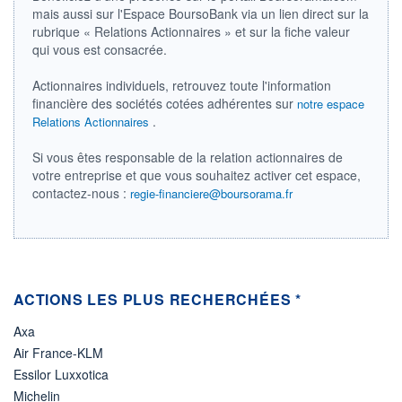
mais aussi sur l'Espace BoursoBank via un lien direct sur la
ÉLIGIBILITÉ
rubrique « Relations Actionnaires » et sur la fiche valeur
Non éligible
qui vous est consacrée.
Boursobank
Actionnaires individuels, retrouvez toute l'information
+ PORTEFEUILLE
+ LISTE
financière des sociétés cotées adhérentes sur
notre espace
.
Relations Actionnaires
Si vous êtes responsable de la relation actionnaires de
votre entreprise et que vous souhaitez activer cet espace,
contactez-nous :
regie-financiere@boursorama.fr
ACTIONS LES PLUS RECHERCHÉES *
Axa
Air France-KLM
Essilor Luxxotica
Michelin