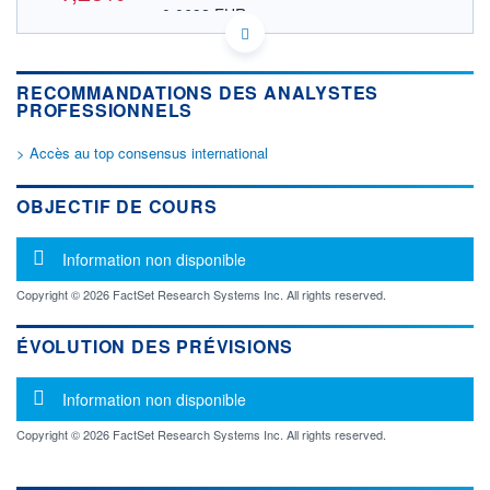
0,0692 EUR
VALEUR INDICATIVE
CA2569191018 NOCRF
DONNÉES TEMPS DIFFÉRÉ
RECOMMANDATIONS DES ANALYSTES
Politique d'exécution
PROFESSIONNELS
Cotation sur les autres places
> Accès au top consensus international
OUVERTURE
CLÔTURE VEILLE
0,0000
0,0810
+ HAUT
+ BAS
OBJECTIF DE COURS
0,0000
0,0000
VOLUME
CAPITAL ÉCHANGÉ
Message d'information
Information non disponible
0
0,00%
VALORISATION
Copyright © 2026 FactSet Research Systems Inc. All rights reserved.
LIMITE À LA
LIMITE À LA
BAISSE
HAUSSE
ÉVOLUTION DES PRÉVISIONS
0,0000
0,0000
Message d'information
RENDEMENT
PER ESTIMÉ
Information non disponible
ESTIMÉ 2026
2026
-
-
Copyright © 2026 FactSet Research Systems Inc. All rights reserved.
DERNIER
ÉCHANGE
10.04.25 / 20:17:16