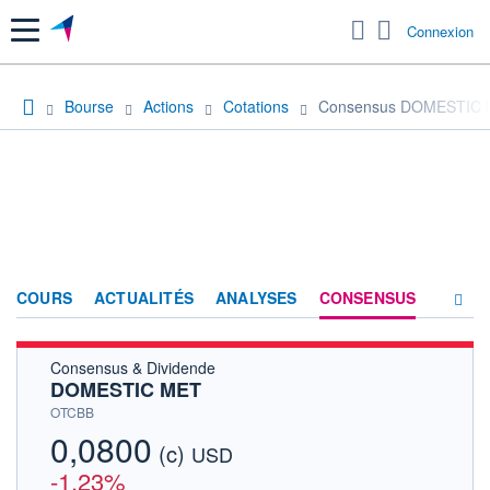
Menu
Connexion
Bourse
Actions
Cotations
Consensus DOMESTIC
COURS
ACTUALITÉS
ANALYSES
CONSENSUS
Consensus & Dividende
SOCIÉTÉ
DOMESTIC MET
HISTORIQUE
OTCBB
0,0800
(c)
ACTIONNAIRES
USD
-1,23%