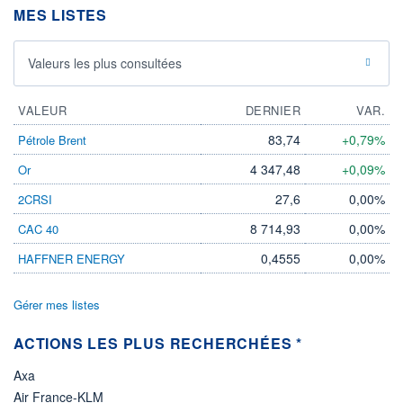
MES LISTES
ÉLIGIBILITÉ
Non éligible
Boursobank
Valeurs les plus consultées
+ PORTEFEUILLE
+ LISTE
VALEUR
DERNIER
VAR.
83,74
+0,79%
Pétrole Brent
4 347,48
+0,09%
Or
27,6
0,00%
2CRSI
8 714,93
0,00%
CAC 40
0,4555
0,00%
HAFFNER ENERGY
Gérer mes listes
ACTIONS LES PLUS RECHERCHÉES *
Axa
Air France-KLM