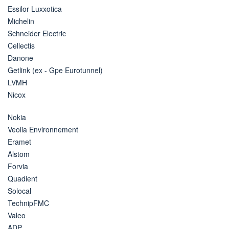
Essilor Luxxotica
Michelin
Schneider Electric
Cellectis
Danone
Getlink (ex - Gpe Eurotunnel)
LVMH
Nicox
Nokia
Veolia Environnement
Eramet
Alstom
Forvia
Quadient
Solocal
TechnipFMC
Valeo
ADP