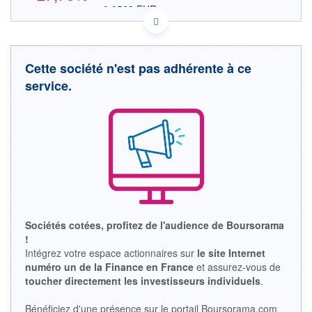
0,0563 EUR
VALEUR INDICATIVE
CA76134J2065 NMLSF
DONNÉES TEMPS DIFFÉRÉ
Politique d'exécution
Cette société n'est pas adhérente à ce
Cotation sur les autres places
service.
0,10
0,09
0,08
0,07
0,06
17h37
19h44
OUVERTURE
CLÔTURE VEILLE
0,0636
0,0900
Sociétés cotées, profitez de l'audience de Boursorama
+ HAUT
+ BAS
!
0,0671
0,0636
Intégrez votre espace actionnaires sur
le site Internet
numéro un de la Finance en France
et assurez-vous de
VOLUME
CAPITAL ÉCHANGÉ
1 945
0,00%
toucher directement les investisseurs individuels
.
VALORISATION
Bénéficiez d'une présence sur le portail Boursorama.com