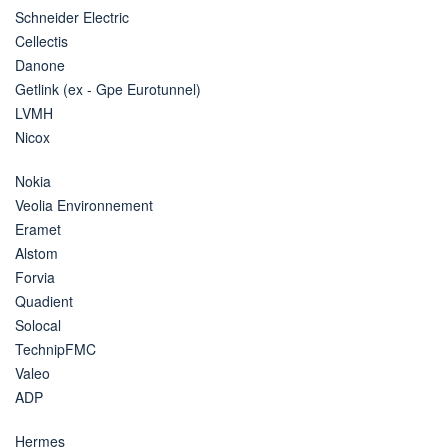
Schneider Electric
Cellectis
Danone
Getlink (ex - Gpe Eurotunnel)
LVMH
Nicox
Nokia
Veolia Environnement
Eramet
Alstom
Forvia
Quadient
Solocal
TechnipFMC
Valeo
ADP
Hermes