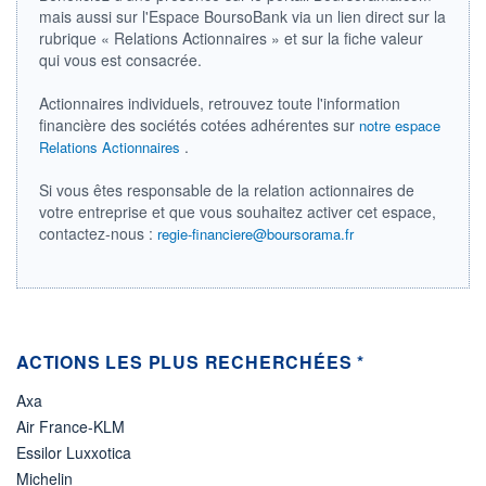
LIMITE À LA
LIMITE À LA
mais aussi sur l'Espace BoursoBank via un lien direct sur la
BAISSE
HAUSSE
0,0000
0,0000
rubrique « Relations Actionnaires » et sur la fiche valeur
qui vous est consacrée.
RENDEMENT
PER ESTIMÉ
ESTIMÉ 2026
2026
-
-
Actionnaires individuels, retrouvez toute l'information
financière des sociétés cotées adhérentes sur
notre espace
DERNIER
.
Relations Actionnaires
ÉCHANGE
05.08.26 / 21:52:49
Si vous êtes responsable de la relation actionnaires de
ÉLIGIBILITÉ
votre entreprise et que vous souhaitez activer cet espace,
Non éligible
contactez-nous :
Boursobank
regie-financiere@boursorama.fr
+ PORTEFEUILLE
+ LISTE
ACTIONS LES PLUS RECHERCHÉES *
Axa
Air France-KLM
Essilor Luxxotica
Michelin