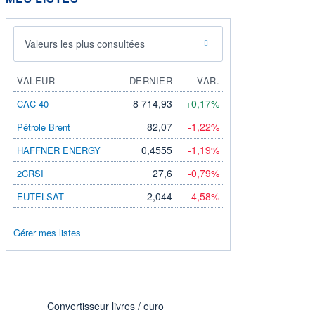
Valeurs les plus consultées
VALEUR
DERNIER
VAR.
8 714,93
+0,17%
CAC 40
82,07
-1,22%
Pétrole Brent
0,4555
-1,19%
HAFFNER ENERGY
27,6
-0,79%
2CRSI
2,044
-4,58%
EUTELSAT
Gérer mes listes
Convertisseur livres / euro