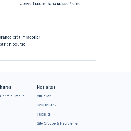
Convertisseur franc suisse / euro
rance prêt immobilier
stir en bourse
A
chures
Nos sites
lientèle Fragile
Affiliation
BoursoBank
Publicité
Site Groupe & Recrutement