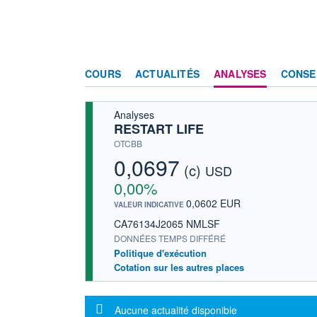
COURS
ACTUALITÉS
ANALYSES
CONSE
Analyses
RESTART LIFE
OTCBB
0,0697
(c)
USD
0,00%
0,0602 EUR
VALEUR INDICATIVE
CA76134J2065 NMLSF
DONNÉES TEMPS DIFFÉRÉ
Politique d'exécution
Cotation sur les autres places
Message d'information
Aucune actualité disponible