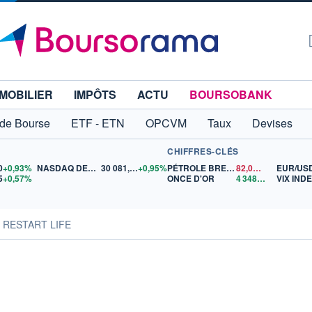
MOBILIER
IMPÔTS
ACTU
BOURSOBANK
 de Bourse
ETF - ETN
OPCVM
Taux
Devises
CHIFFRES-CLÉS
0
+0,93%
NASDAQ DEC26
30 081,00
+0,95%
PÉTROLE BRENT
82,08
$US
EUR/US
5
+0,57%
ONCE D'OR
4 348,31
$US
VIX IND
s RESTART LIFE