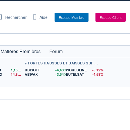
Rechercher
Aide
Espace Membre
Espace Client
Matières Premières
Forum
+ FORTES HAUSSES ET BAISSES SBF 120
D
1,1568
$US
UBISOFT
+4,43%
WORLDLINE
-5,12%
EX
14,84
$US
ABIVAX
+3,54%
EUTELSAT
-4,58%