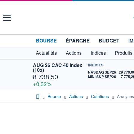
Menu
BOURSE
ÉPARGNE
BUDGET
IM
Actualités
Actions
Indices
Produits
AUG 26 CAC 40 Index
INDICES
(10x)
NASDAQ SEP26
29 779,0
8 738,50
MINI S&P SEP26
7 775,2
+0,32%
Bourse
Actions
Cotations
Analyse