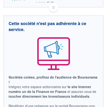
0,0000 EUR
VALEUR INDICATIVE
IL0010818438 MTAVF
DONNÉES TEMPS DIFFÉRÉ
Politique d'exécution
Cette société n'est pas adhérente à ce
Cotation sur les autres places
service.
OUVERTURE
CLÔTURE VEILLE
0,0000
0,0000
+ HAUT
+ BAS
0,0000
0,0000
VOLUME
CAPITAL ÉCHANGÉ
0
0,00%
VALORISATION
LIMITE À LA
LIMITE À LA
BAISSE
HAUSSE
Sociétés cotées, profitez de l'audience de Boursorama
0,0000
0,0000
!
RENDEMENT
PER ESTIMÉ
Intégrez votre espace actionnaires sur
le site Internet
ESTIMÉ 2026
2026
numéro un de la Finance en France
et assurez-vous de
-
-
toucher directement les investisseurs individuels
.
DERNIER
ÉCHANGE
Bénéficiez d'une présence sur le portail Boursorama.com
-