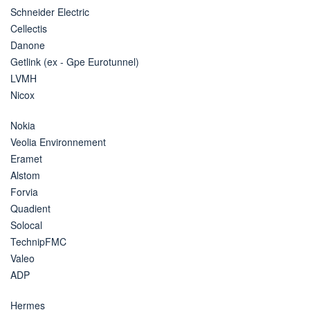
Schneider Electric
Cellectis
Danone
Getlink (ex - Gpe Eurotunnel)
LVMH
Nicox
Nokia
Veolia Environnement
Eramet
Alstom
Forvia
Quadient
Solocal
TechnipFMC
Valeo
ADP
Hermes