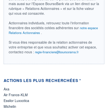
mais aussi sur l'Espace BoursoBank via un lien direct sur la
ÉLIGIBILITÉ
rubrique « Relations Actionnaires » et sur la fiche valeur
Non éligible
qui vous est consacrée.
Boursobank
Actionnaires individuels, retrouvez toute l'information
+ PORTEFEUILLE
+ LISTE
financière des sociétés cotées adhérentes sur
notre espace
.
Relations Actionnaires
Si vous êtes responsable de la relation actionnaires de
votre entreprise et que vous souhaitez activer cet espace,
contactez-nous :
regie-financiere@boursorama.fr
ACTIONS LES PLUS RECHERCHÉES *
Axa
Air France-KLM
Essilor Luxxotica
Michelin