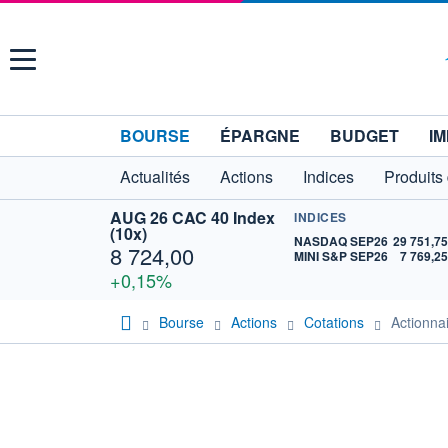
Menu
BOURSE
ÉPARGNE
BUDGET
IM
Actualités
Actions
Indices
Produits
AUG 26 CAC 40 Index
INDICES
(10x)
NASDAQ SEP26
29 751,7
8 724,00
MINI S&P SEP26
7 769,2
+0,15%
Bourse
Actions
Cotations
Actionn