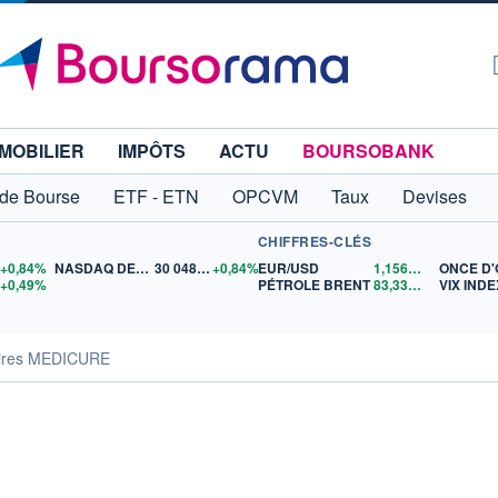
MOBILIER
IMPÔTS
ACTU
BOURSOBANK
 de Bourse
ETF - ETN
OPCVM
Taux
Devises
CHIFFRES-CLÉS
5
+0,84%
NASDAQ DEC26
30 048,00
+0,84%
EUR/USD
1,1561
$US
ONCE D
5
+0,49%
PÉTROLE BRENT
83,33
$US
VIX INDE
aires MEDICURE