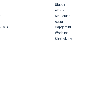
Ubisoft
Airbus
nt
Air Liquide
Accor
ipFMC
Capgemini
Worldline
Kleaholding