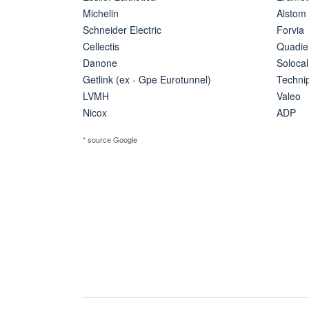
Michelin
Alstom
Schneider Electric
Forvia
Cellectis
Quadie
Danone
Solocal
Getlink (ex - Gpe Eurotunnel)
Techn
LVMH
Valeo
Nicox
ADP
* source Google