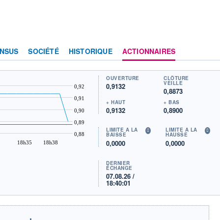
NSUS
SOCIÉTÉ
HISTORIQUE
ACTIONNAIRES
OUVERTURE
CLÔTURE
VEILLE
0,9132
0,92
0,8873
0,91
+ HAUT
+ BAS
0,9132
0,8900
0,90
0,89
LIMITE À LA
LIMITE À LA
0,88
BAISSE
HAUSSE
0,0000
0,0000
18h35
18h38
DERNIER
ÉCHANGE
07.08.26 /
18:40:01