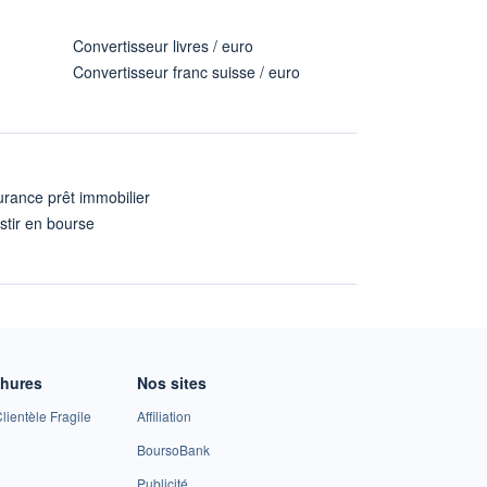
Convertisseur livres / euro
Convertisseur franc suisse / euro
rance prêt immobilier
stir en bourse
A
chures
Nos sites
lientèle Fragile
Affiliation
BoursoBank
Publicité