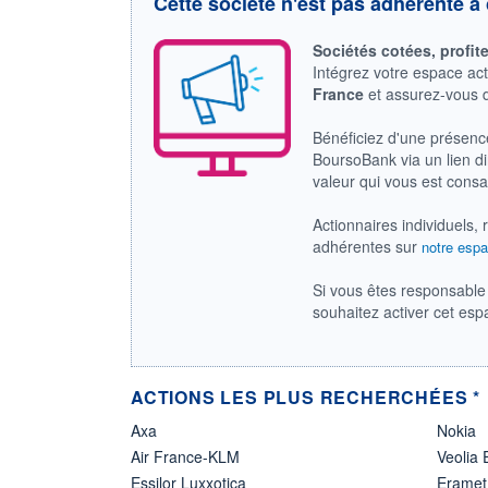
Cette société n'est pas adhérente à 
Sociétés cotées, profit
Intégrez votre espace ac
France
et assurez-vous
Bénéficiez d'une présenc
BoursoBank via un lien dir
valeur qui vous est cons
Actionnaires individuels, 
adhérentes sur
notre espa
Si vous êtes responsable 
souhaitez activer cet es
ACTIONS LES PLUS RECHERCHÉES *
Axa
Nokia
Air France-KLM
Veolia
Essilor Luxxotica
Eramet