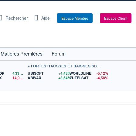
Rechercher
Aide
Espace Membre
Espace Client
Matières Premières
Forum
+ FORTES HAUSSES ET BAISSES SBF 120
'OR
4 335,54
$US
UBISOFT
+4,43%
WORLDLINE
-5,12%
X
14,99
$US
ABIVAX
+3,54%
EUTELSAT
-4,58%