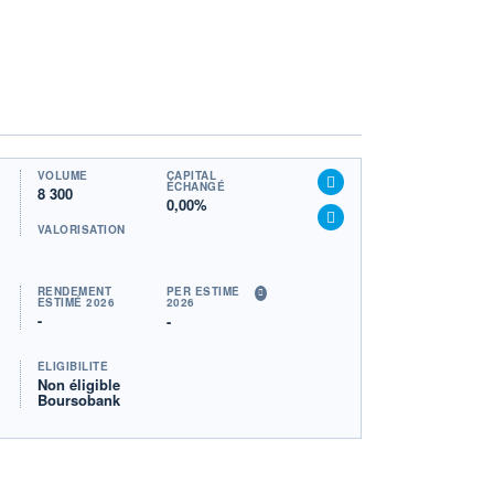
VOLUME
CAPITAL
ÉCHANGÉ
8 300
0,00%
VALORISATION
RENDEMENT
PER ESTIMÉ
ESTIMÉ 2026
2026
-
-
ÉLIGIBILITÉ
Non éligible
Boursobank