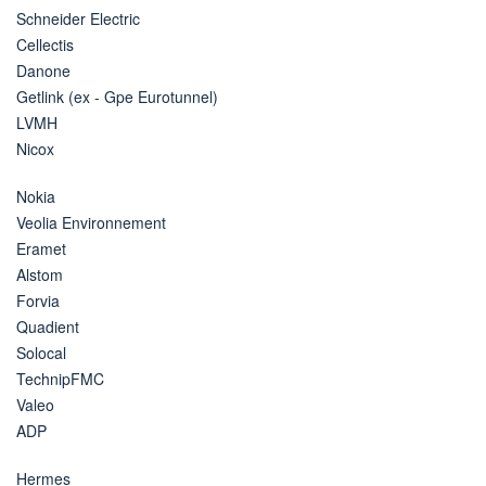
Schneider Electric
Cellectis
Danone
Getlink (ex - Gpe Eurotunnel)
LVMH
Nicox
Nokia
Veolia Environnement
Eramet
Alstom
Forvia
Quadient
Solocal
TechnipFMC
Valeo
ADP
Hermes