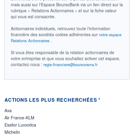
mais aussi sur l'Espace BoursoBank via un lien direct sur la
ÉLIGIBILITÉ
rubrique « Relations Actionnaires » et sur la fiche valeur
Non éligible
qui vous est consacrée.
Boursobank
Actionnaires individuels, retrouvez toute l'information
+ PORTEFEUILLE
+ LISTE
financière des sociétés cotées adhérentes sur
notre espace
.
Relations Actionnaires
Si vous êtes responsable de la relation actionnaires de
votre entreprise et que vous souhaitez activer cet espace,
contactez-nous :
regie-financiere@boursorama.fr
ACTIONS LES PLUS RECHERCHÉES *
Axa
Air France-KLM
Essilor Luxxotica
Michelin