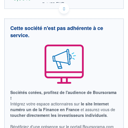
7,4175 EUR
VALEUR INDICATIVE
CA29445L2049 EQXMF
DONNÉES TEMPS DIFFÉRÉ
Politique d'exécution
Cette société n'est pas adhérente à ce
Cotation sur les autres places
service.
OUVERTURE
CLÔTURE VEILLE
0,0000
8,5736
+ HAUT
+ BAS
0,0000
0,0000
VOLUME
CAPITAL ÉCHANGÉ
0
0,00%
VALORISATION
LIMITE À LA
LIMITE À LA
BAISSE
HAUSSE
Sociétés cotées, profitez de l'audience de Boursorama
0,0000
0,0000
!
RENDEMENT
PER ESTIMÉ
Intégrez votre espace actionnaires sur
le site Internet
ESTIMÉ 2026
2026
numéro un de la Finance en France
et assurez-vous de
-
-
toucher directement les investisseurs individuels
.
DERNIER
ÉCHANGE
Bénéficiez d'une présence sur le portail Boursorama.com
20.07.11 / 16:07:17