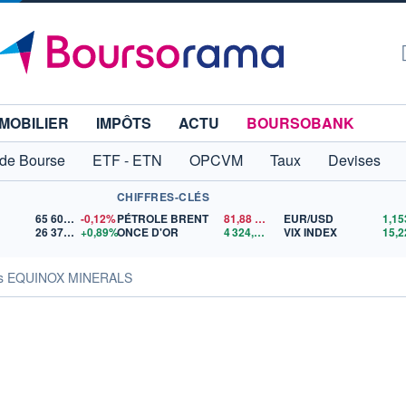
MOBILIER
IMPÔTS
ACTU
BOURSOBANK
 de Bourse
ETF - ETN
OPCVM
Taux
Devises
CHIFFRES-CLÉS
65 606,71
-0,12%
PÉTROLE BRENT
81,88
$US
EUR/USD
26 371,77
+0,89%
ONCE D'OR
4 324,86
$US
VIX INDEX
15,2
tés EQUINOX MINERALS