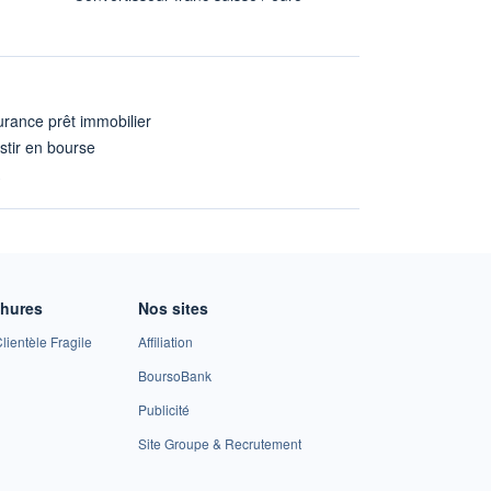
rance prêt immobilier
stir en bourse
A
chures
Nos sites
lientèle Fragile
Affiliation
BoursoBank
Publicité
Site Groupe & Recrutement