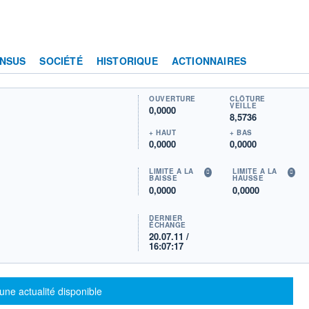
NSUS
SOCIÉTÉ
HISTORIQUE
ACTIONNAIRES
OUVERTURE
CLÔTURE
VEILLE
0,0000
8,5736
+ HAUT
+ BAS
0,0000
0,0000
LIMITE À LA
LIMITE À LA
BAISSE
HAUSSE
0,0000
0,0000
DERNIER
ÉCHANGE
20.07.11 /
16:07:17
sage d'information
une actualité disponible