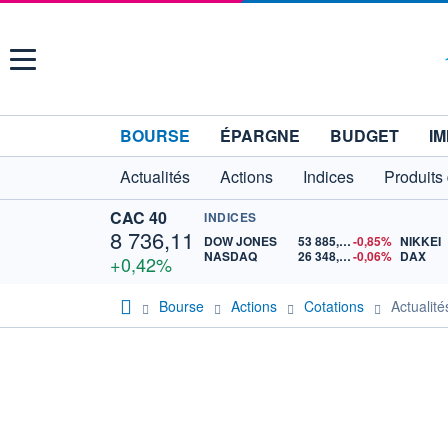
Menu
BOURSE
ÉPARGNE
BUDGET
IM
Actualités
Actions
Indices
Produits
CAC 40
INDICES
8 736,11
DOW JONES
53 885,10
-0,85%
NIKKEI
NASDAQ
26 348,35
-0,06%
DAX
+0,42%
Bourse
Actions
Cotations
Actuali