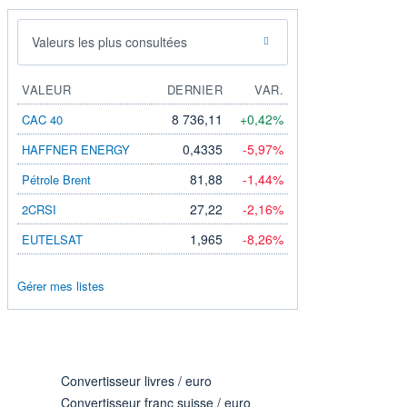
Valeurs les plus consultées
VALEUR
DERNIER
VAR.
8 736,11
+0,42%
CAC 40
0,4335
-5,97%
HAFFNER ENERGY
81,88
-1,44%
Pétrole Brent
27,22
-2,16%
2CRSI
1,965
-8,26%
EUTELSAT
Gérer mes listes
Convertisseur livres / euro
Convertisseur franc suisse / euro