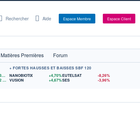
Rechercher
Aide
Espace Membre
Espace Client
Matières Premières
Forum
+ FORTES HAUSSES ET BAISSES SBF 120
1,1530
$US
NANOBIOTIX
+4,70%
EUTELSAT
-8,26%
2
$US
VUSION
+4,67%
SES
-3,96%