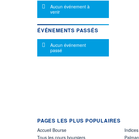
Message d'information
Aucun événement à
venir
ÉVÉNEMENTS PASSÉS
Message d'information
Aucun événement
passé
PAGES LES PLUS POPULAIRES
Accueil Bourse
Indices
Tous les cours boursiers
Palmar