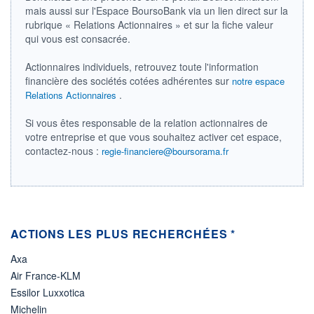
mais aussi sur l'Espace BoursoBank via un lien direct sur la
ÉLIGIBILITÉ
rubrique « Relations Actionnaires » et sur la fiche valeur
Non éligible
qui vous est consacrée.
Boursobank
Actionnaires individuels, retrouvez toute l'information
+ PORTEFEUILLE
+ LISTE
financière des sociétés cotées adhérentes sur
notre espace
.
Relations Actionnaires
Si vous êtes responsable de la relation actionnaires de
votre entreprise et que vous souhaitez activer cet espace,
contactez-nous :
regie-financiere@boursorama.fr
ACTIONS LES PLUS RECHERCHÉES *
Axa
Air France-KLM
Essilor Luxxotica
Michelin