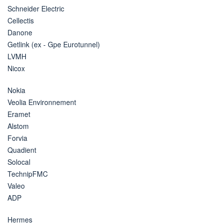
Schneider Electric
Cellectis
Danone
Getlink (ex - Gpe Eurotunnel)
LVMH
Nicox
Nokia
Veolia Environnement
Eramet
Alstom
Forvia
Quadient
Solocal
TechnipFMC
Valeo
ADP
Hermes