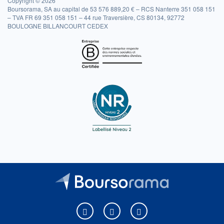
Copyright © 2026
Boursorama, SA au capital de 53 576 889,20 € – RCS Nanterre 351 058 151
– TVA FR 69 351 058 151 – 44 rue Traversière, CS 80134, 92772
BOULOGNE BILLANCOURT CEDEX
Boursorama sur Facebook
Boursorama sur X
Boursorama sur Youtu