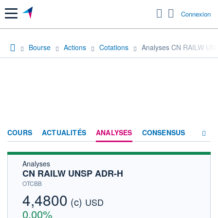
Menu
Connexion
Bourse
Actions
Cotations
Analyses CN RAILW UN
COURS
ACTUALITÉS
ANALYSES
CONSENSUS
Analyses
SOCIÉTÉ
CN RAILW UNSP ADR-H
HISTORIQUE
OTCBB
4,4800
(c)
ACTIONNAIRES
USD
0,00%