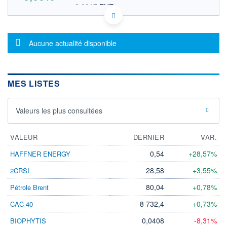
3,8817 EUR
VALEUR INDICATIVE
US16954J1007 CRYCY
DONNÉES TEMPS DIFFÉRÉ
Message d'information
Politique d'exécution
Aucune actualité disponible
Cotation sur les autres places
OUVERTURE
CLÔTURE VEILLE
0,0000
4,4800
MES LISTES
+ HAUT
+ BAS
0,0000
0,0000
Valeurs les plus consultées
VOLUME
CAPITAL ÉCHANGÉ
0
0,00%
VALORISATION
VALEUR
DERNIER
VAR.
LIMITE À LA
LIMITE À LA
0,54
+28,57%
HAFFNER ENERGY
BAISSE
HAUSSE
0,0000
0,0000
28,58
+3,55%
2CRSI
RENDEMENT
PER ESTIMÉ
80,04
+0,78%
Pétrole Brent
ESTIMÉ 2026
2026
-
-
8 732,4
+0,73%
CAC 40
DERNIER
ÉCHANGE
0,0408
-8,31%
BIOPHYTIS
15.06.26 / 17:25:18