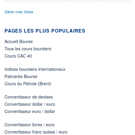
ÉLIGIBILITÉ
Gérer mes listes
Non éligible
Boursobank
PAGES LES PLUS POPULAIRES
+ PORTEFEUILLE
+ LISTE
Accueil Bourse
Tous les cours boursiers
Cours CAC 40
Indices boursiers internationaux
Palmarès Bourse
Cours du Pétrole (Brent)
Convertisseur de devises
Convertisseur dollar / euro
Convertisseur euro / dollar
Convertisseur livres / euro
Convertisseur franc suisse / euro