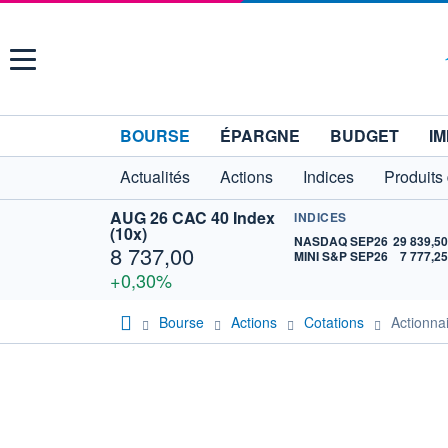
Menu
BOURSE
ÉPARGNE
BUDGET
IM
Actualités
Actions
Indices
Produits
AUG 26 CAC 40 Index
INDICES
(10x)
NASDAQ SEP26
29 839,5
8 737,00
MINI S&P SEP26
7 777,2
+0,30%
Bourse
Actions
Cotations
Actionn