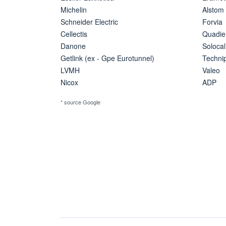
Michelin
Alstom
Schneider Electric
Forvia
Cellectis
Quadie
Danone
Solocal
Getlink (ex - Gpe Eurotunnel)
Techn
LVMH
Valeo
Nicox
ADP
* source Google