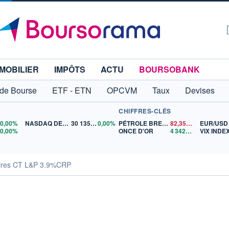
MOBILIER
IMPÔTS
ACTU
BOURSOBANK
 de Bourse
ETF - ETN
OPCVM
Taux
Devises
CHIFFRES-CLÉS
0
0,00%
NASDAQ DEC26
30 135,00
0,00%
PÉTROLE BRENT
82,35
$US
EUR/USD
5
0,00%
ONCE D'OR
4 342,26
$US
VIX INDE
aires CT L&P 3.9%CRP