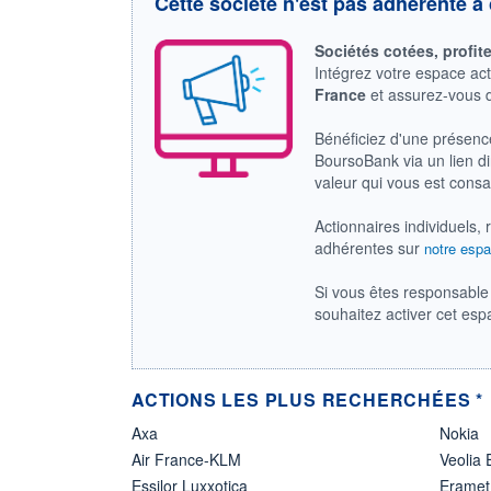
Cette société n'est pas adhérente à 
Sociétés cotées, profit
Intégrez votre espace ac
France
et assurez-vous
Bénéficiez d'une présenc
BoursoBank via un lien dir
valeur qui vous est cons
Actionnaires individuels, 
adhérentes sur
notre espa
Si vous êtes responsable 
souhaitez activer cet es
ACTIONS LES PLUS RECHERCHÉES *
Axa
Nokia
Air France-KLM
Veolia
Essilor Luxxotica
Eramet