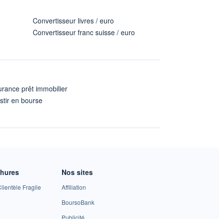
Convertisseur livres / euro
Convertisseur franc suisse / euro
rance prêt immobilier
stir en bourse
A
chures
Nos sites
lientèle Fragile
Affiliation
BoursoBank
Publicité