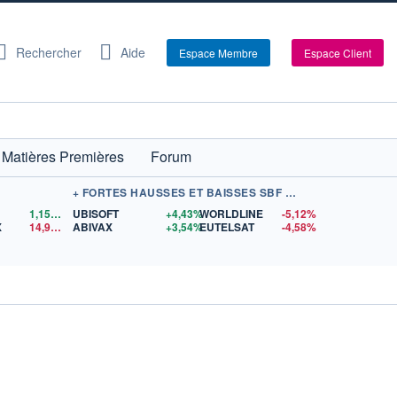
Rechercher
Aide
Espace Membre
Espace Client
Matières Premières
Forum
+ FORTES HAUSSES ET BAISSES SBF 120
1,1559
$US
UBISOFT
+4,43%
WORLDLINE
-5,12%
X
14,90
$US
ABIVAX
+3,54%
EUTELSAT
-4,58%