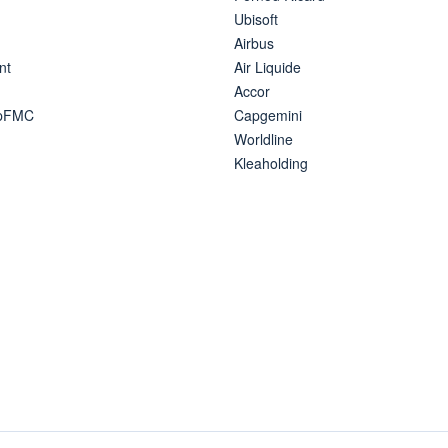
Ubisoft
Airbus
nt
Air Liquide
Accor
ipFMC
Capgemini
Worldline
Kleaholding