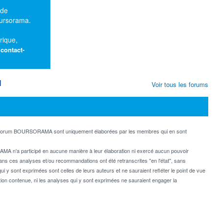
 de
oursorama.
rique,
:
contact-
M
Voir tous les forums
e forum BOURSORAMA sont uniquement élaborées par les membres qui en sont
MA n'a participé en aucune manière à leur élaboration ni exercé aucun pouvoir
dans ces analyses et/ou recommandations ont été retranscrites "en l'état", sans
ui y sont exprimées sont celles de leurs auteurs et ne sauraient refléter le point de vue
on contenue, ni les analyses qui y sont exprimées ne sauraient engager la