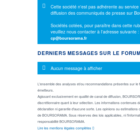
Message d'information
Cette société n'est pas adhérente au service
diffusion des communiqués de presse sur B
Sociétés cotées, pour paraître dans cette rub
veuillez nous contacter à l'adresse suivante 
cp@boursorama.fr
DERNIERS MESSAGES SUR LE FORU
Message d'information
Aucun message à afficher
L'ensemble des analyses et/ou recommandations présentes sur l
émetteurs.
Agissant exclusivement en qualité de canal de diffusion, BOURSORA
discrétionnaire quant à leur sélection. Les informations contenues 
déclaration ni garantie d'aucune sorte. Les opinions ou estimations q
de BOURSORAMA. Sous réserves des lois applicables, ni l'informati
responsabilité BOURSORAMA.
Lire les mentions légales complètes