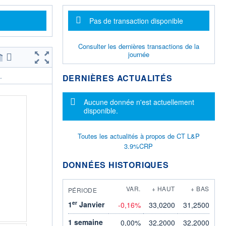
Message d'information
Pas de transaction disponible
Consulter les dernières transactions de la
journée
DERNIÈRES ACTUALITÉS
.
Message d'information
Aucune donnée n'est actuellement
disponible.
Toutes les actualités à propos de CT L&P
3.9%CRP
DONNÉES HISTORIQUES
VAR.
+ HAUT
+ BAS
PÉRIODE
er
1
Janvier
-0,16%
33,0200
31,2500
1 semaine
0,00%
32,2000
32,2000