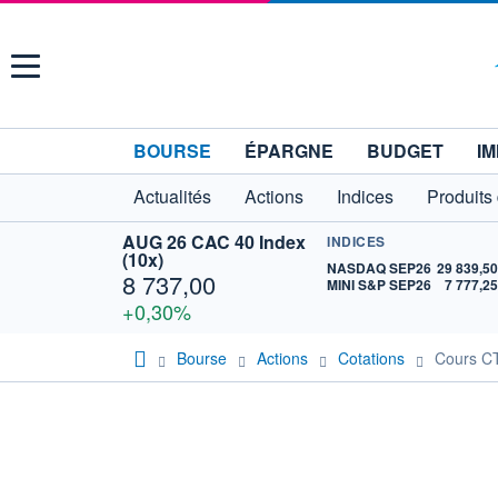
Menu
BOURSE
ÉPARGNE
BUDGET
IM
Actualités
Actions
Indices
Produits
AUG 26 CAC 40 Index
INDICES
(10x)
NASDAQ SEP26
29 839,5
8 737,00
MINI S&P SEP26
7 777,2
+0,30%
Bourse
Actions
Cotations
Cours C