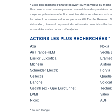
* Liste des cabinets d'analystes ayant suivi la valeur au moins
Un consensus est une moyenne ou une médiane des prévisions ou des
moyenne présente en effet l'inconvénient d'être sensible aux estima
Le présent consensus est fourni par la société FactSet Research Sy
élaboration, ni exercé un pouvoir discrétionnaire quant à la sélectio
accessibles via les bureaux d'analystes.
ACTIONS LES PLUS RECHERCHÉES *
Axa
Nokia
Air France-KLM
Veolia
Essilor Luxxotica
Eramet
Michelin
Alstom
Schneider Electric
Forvia
Cellectis
Quadie
Danone
Solocal
Getlink (ex - Gpe Eurotunnel)
Techn
LVMH
Valeo
Nicox
ADP
* source Google