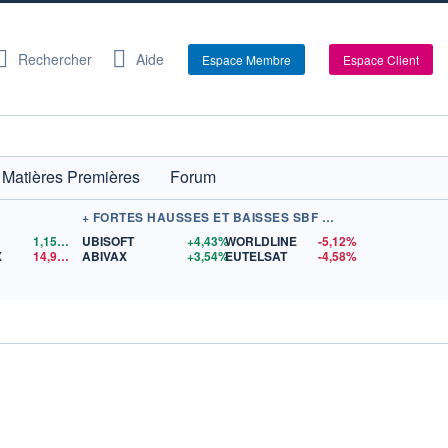
Rechercher
Aide
Espace Membre
Espace Client
Matières Premières
Forum
+ FORTES HAUSSES ET BAISSES SBF 120
1,1559
$US
UBISOFT
+4,43%
WORLDLINE
-5,12%
X
14,90
$US
ABIVAX
+3,54%
EUTELSAT
-4,58%