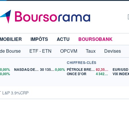
MOBILIER
IMPÔTS
ACTU
BOURSOBANK
 de Bourse
ETF - ETN
OPCVM
Taux
Devises
CHIFFRES-CLÉS
0
0,00%
NASDAQ DEC26
30 135,00
0,00%
PÉTROLE BRENT
82,35
$US
EUR/USD
5
0,00%
ONCE D'OR
4 342,26
$US
VIX INDE
T L&P 3.9%CRP