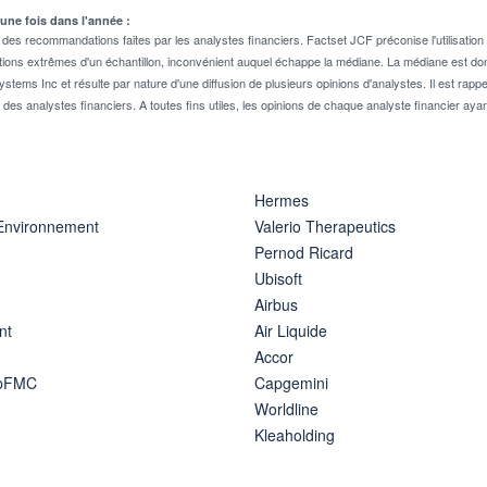
 une fois dans l'année :
 recommandations faites par les analystes financiers. Factset JCF préconise l'utilisation 
tions extrêmes d'un échantillon, inconvénient auquel échappe la médiane. La médiane est donc
stems Inc et résulte par nature d'une diffusion de plusieurs opinions d'analystes. Il est 
n des analystes financiers. A toutes fins utiles, les opinions de chaque analyste financier aya
Hermes
 Environnement
Valerio Therapeutics
Pernod Ricard
Ubisoft
Airbus
nt
Air Liquide
Accor
ipFMC
Capgemini
Worldline
Kleaholding