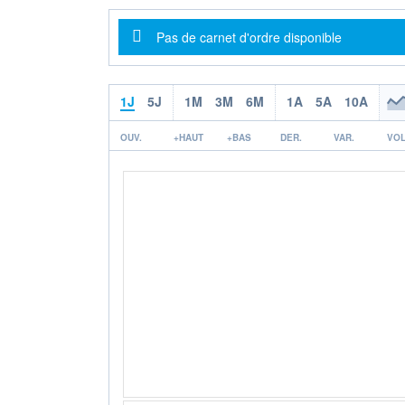
Message d'information
Pas de carnet d'ordre disponible
1J
5J
1M
3M
6M
1A
5A
10A
OUV.
+HAUT
+BAS
DER.
VAR.
VOL