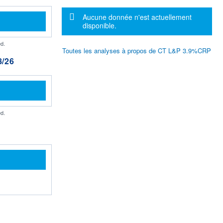
Message d'information
Aucune donnée n'est actuellement
disponible.
d.
Toutes les analyses à propos de CT L&P 3.9%CRP
/26
d.