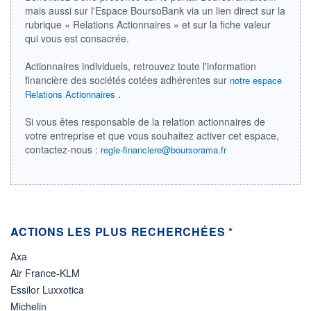
mais aussi sur l'Espace BoursoBank via un lien direct sur la
ÉLIGIBILITÉ
rubrique « Relations Actionnaires » et sur la fiche valeur
Non éligible
qui vous est consacrée.
Boursobank
Actionnaires individuels, retrouvez toute l'information
+ PORTEFEUILLE
+ LISTE
financière des sociétés cotées adhérentes sur
notre espace
.
Relations Actionnaires
Si vous êtes responsable de la relation actionnaires de
votre entreprise et que vous souhaitez activer cet espace,
contactez-nous :
regie-financiere@boursorama.fr
ACTIONS LES PLUS RECHERCHÉES *
Axa
Air France-KLM
Essilor Luxxotica
Michelin