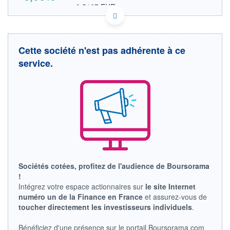
9,5167 EUR
VALEUR INDICATIVE
KYG2476C1078 CDAQF
DONNÉES TEMPS DIFFÉRÉ
Politique d'exécution
Cette société n'est pas adhérente à ce
Cotation sur les autres places
service.
OUVERTURE
CLÔTURE VEILLE
0,0000
11,0000
+ HAUT
+ BAS
0,0000
0,0000
VOLUME
CAPITAL ÉCHANGÉ
0
0,00%
VALORISATION
LIMITE À LA
LIMITE À LA
BAISSE
HAUSSE
Sociétés cotées, profitez de l'audience de Boursorama
0,0000
0,0000
!
RENDEMENT
PER ESTIMÉ
Intégrez votre espace actionnaires sur
le site Internet
ESTIMÉ 2026
2026
numéro un de la Finance en France
et assurez-vous de
-
-
toucher directement les investisseurs individuels
.
DERNIER
ÉCHANGE
Bénéficiez d'une présence sur le portail Boursorama.com
09.07.25 / 16:33:49