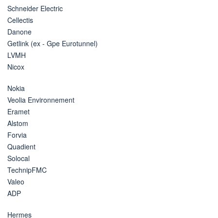
Schneider Electric
Cellectis
Danone
Getlink (ex - Gpe Eurotunnel)
LVMH
Nicox
Nokia
Veolia Environnement
Eramet
Alstom
Forvia
Quadient
Solocal
TechnipFMC
Valeo
ADP
Hermes