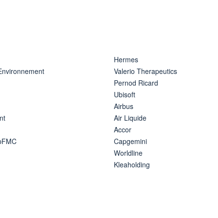
Hermes
 Environnement
Valerio Therapeutics
Pernod Ricard
Ubisoft
Airbus
nt
Air Liquide
Accor
ipFMC
Capgemini
Worldline
Kleaholding