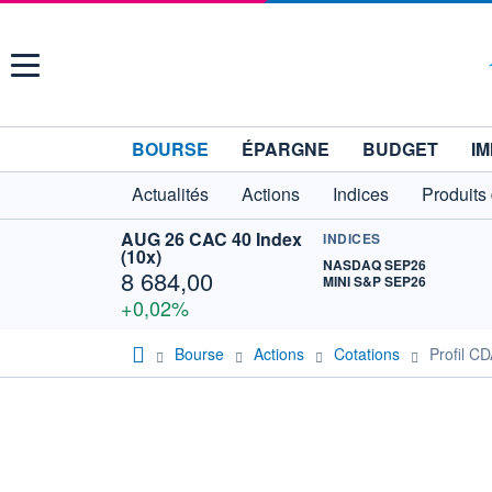
Menu
BOURSE
ÉPARGNE
BUDGET
IM
Actualités
Actions
Indices
Produits
AUG 26 CAC 40 Index
INDICES
(10x)
NASDAQ SEP26
8 684,00
MINI S&P SEP26
+0,02%
Bourse
Actions
Cotations
Profil C