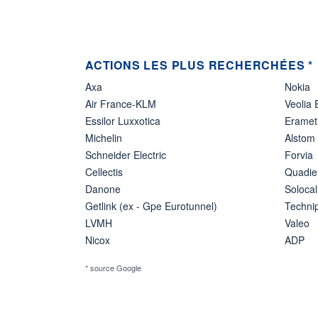
ACTIONS LES PLUS RECHERCHÉES *
Axa
Nokia
Air France-KLM
Veolia
Essilor Luxxotica
Eramet
Michelin
Alstom
Schneider Electric
Forvia
Cellectis
Quadie
Danone
Solocal
Getlink (ex - Gpe Eurotunnel)
Techn
LVMH
Valeo
Nicox
ADP
* source Google