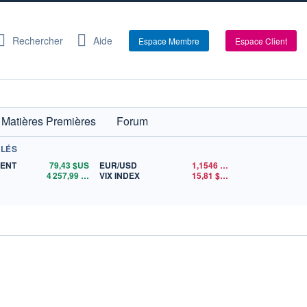
Rechercher
Aide
Espace Membre
Espace Client
Matières Premières
Forum
CLÉS
RENT
79,43
$US
EUR/USD
1,1546
$US
4 257,99
$US
VIX INDEX
15,81
$US