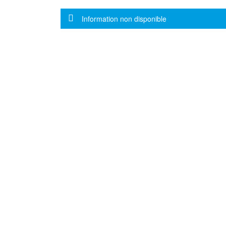
Message d'information
Information non disponible