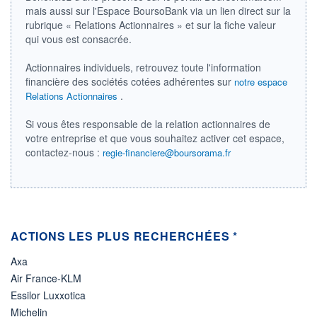
mais aussi sur l'Espace BoursoBank via un lien direct sur la
ÉLIGIBILITÉ
rubrique « Relations Actionnaires » et sur la fiche valeur
Non éligible
qui vous est consacrée.
Boursobank
Actionnaires individuels, retrouvez toute l'information
+ PORTEFEUILLE
+ LISTE
financière des sociétés cotées adhérentes sur
notre espace
.
Relations Actionnaires
Si vous êtes responsable de la relation actionnaires de
votre entreprise et que vous souhaitez activer cet espace,
contactez-nous :
regie-financiere@boursorama.fr
ACTIONS LES PLUS RECHERCHÉES *
Axa
Air France-KLM
Essilor Luxxotica
Michelin