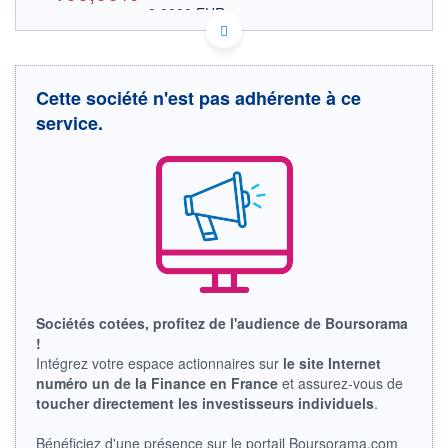
0,0000 EUR
VALEUR INDICATIVE
AU0000126633 BTRAD
DONNÉES TEMPS DIFFÉRÉ
Politique d'exécution
Cette société n'est pas adhérente à ce
Cotation sur les autres places
service.
OUVERTURE
CLÔTURE VEILLE
0,0000
0,0127
+ HAUT
+ BAS
0,0000
0,0000
VOLUME
CAPITAL ÉCHANGÉ
0
0,00%
VALORISATION
LIMITE À LA
LIMITE À LA
BAISSE
HAUSSE
Sociétés cotées, profitez de l'audience de Boursorama
0,0000
0,0000
!
RENDEMENT
PER ESTIMÉ
Intégrez votre espace actionnaires sur
le site Internet
ESTIMÉ 2026
2026
numéro un de la Finance en France
et assurez-vous de
-
-
toucher directement les investisseurs individuels
.
DERNIER
ÉCHANGE
Bénéficiez d'une présence sur le portail Boursorama.com
-