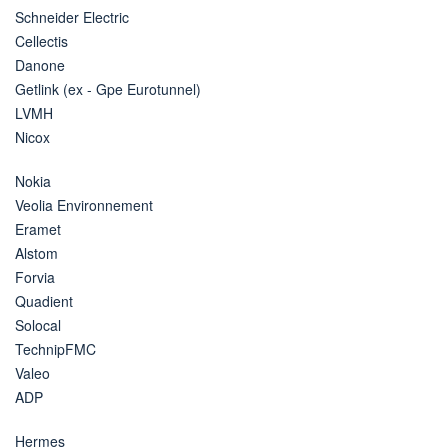
Schneider Electric
Cellectis
Danone
Getlink (ex - Gpe Eurotunnel)
LVMH
Nicox
Nokia
Veolia Environnement
Eramet
Alstom
Forvia
Quadient
Solocal
TechnipFMC
Valeo
ADP
Hermes