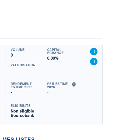
VOLUME
CAPITAL
ÉCHANGÉ
0
0,00%
VALORISATION
RENDEMENT
PER ESTIMÉ
ESTIMÉ 2026
2026
-
-
ÉLIGIBILITÉ
Non éligible
Boursobank
MES LISTES