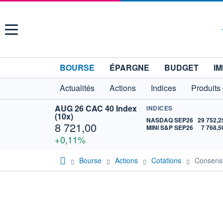
Menu
BOURSE
ÉPARGNE
BUDGET
IM
Actualités
Actions
Indices
Produits
AUG 26 CAC 40 Index
INDICES
(10x)
NASDAQ SEP26
29 752,2
8 721,00
MINI S&P SEP26
7 768,5
+0,11%
Bourse
Actions
Cotations
Consen