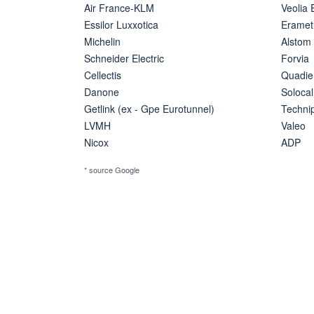
Air France-KLM
Veolia
Essilor Luxxotica
Eramet
Michelin
Alstom
Schneider Electric
Forvia
Cellectis
Quadie
Danone
Solocal
Getlink (ex - Gpe Eurotunnel)
Techn
LVMH
Valeo
Nicox
ADP
* source Google