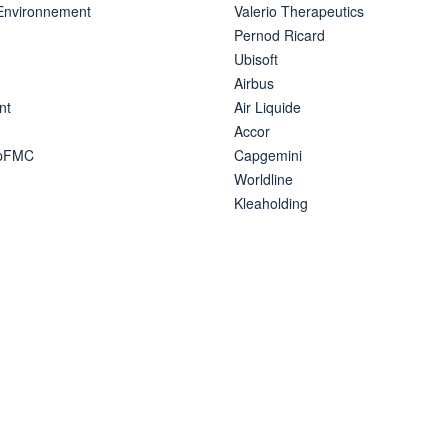
 Environnement
Valerio Therapeutics
Pernod Ricard
Ubisoft
Airbus
nt
Air Liquide
Accor
ipFMC
Capgemini
Worldline
Kleaholding