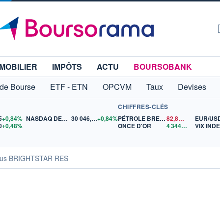
MOBILIER
IMPÔTS
ACTU
BOURSOBANK
 de Bourse
ETF - ETN
OPCVM
Taux
Devises
CHIFFRES-CLÉS
5
+0,84%
NASDAQ DEC26
30 046,75
+0,84%
PÉTROLE BRENT
82,89
$US
EUR/US
0
+0,48%
ONCE D'OR
4 344,21
$US
VIX IND
sus BRIGHTSTAR RES