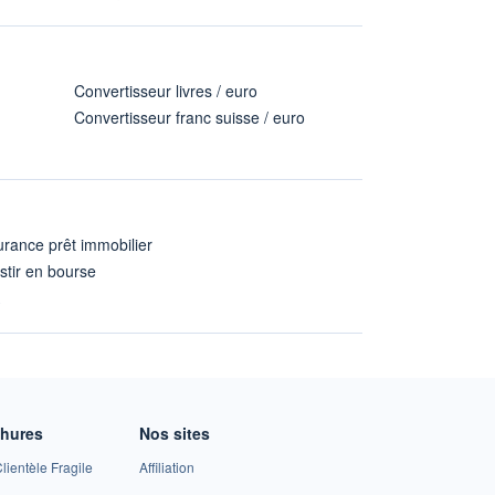
Convertisseur livres / euro
Convertisseur franc suisse / euro
rance prêt immobilier
stir en bourse
A
chures
Nos sites
lientèle Fragile
Affiliation