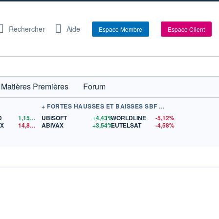
Rechercher
Aide
Espace Membre
Espace Client
Matières Premières
Forum
+ FORTES HAUSSES ET BAISSES SBF 120
D
1,1565
$US
UBISOFT
+4,43%
WORLDLINE
-5,12%
EX
14,85
$US
ABIVAX
+3,54%
EUTELSAT
-4,58%