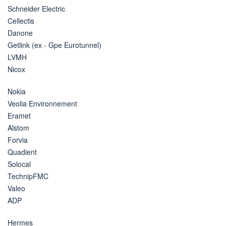
Schneider Electric
Cellectis
Danone
Getlink (ex - Gpe Eurotunnel)
LVMH
Nicox
Nokia
Veolia Environnement
Eramet
Alstom
Forvia
Quadient
Solocal
TechnipFMC
Valeo
ADP
Hermes