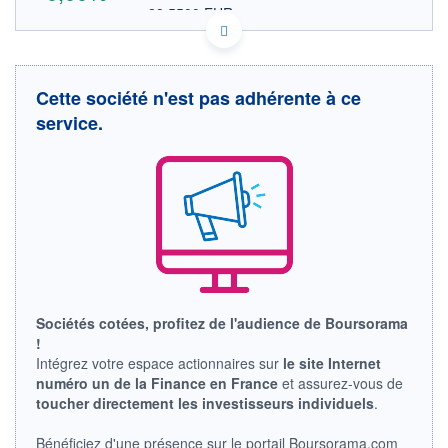
28,5500 EUR
VALEUR INDICATIVE
CA0565331026 BADFF
DONNÉES TEMPS DIFFÉRÉ
Politique d'exécution
Cette société n'est pas adhérente à ce
Cotation sur les autres places
service.
OUVERTURE
CLÔTURE VEILLE
0,0000
33,0000
+ HAUT
+ BAS
0,0000
0,0000
VOLUME
CAPITAL ÉCHANGÉ
0
0,00%
VALORISATION
CAPI.
BOURSIÈRE
1 111 MUSD
2 997 MCAD
Sociétés cotées, profitez de l'audience de Boursorama
LIMITE À LA
LIMITE À LA
BAISSE
HAUSSE
!
0,0000
0,0000
Intégrez votre espace actionnaires sur
le site Internet
numéro un de la Finance en France
et assurez-vous de
RENDEMENT
PER ESTIMÉ
ESTIMÉ 2026
2026
toucher directement les investisseurs individuels
.
-
-
Bénéficiez d'une présence sur le portail Boursorama.com