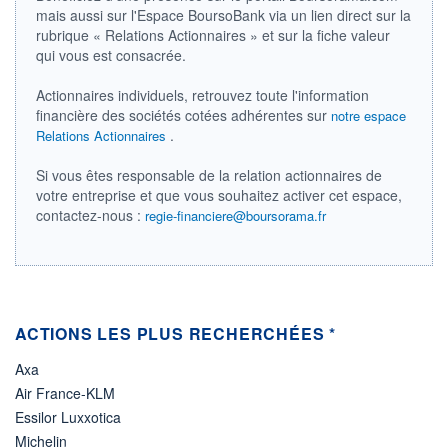
DERNIER
ÉCHANGE
mais aussi sur l'Espace BoursoBank via un lien direct sur la
27.05.25 / 15:41:56
rubrique « Relations Actionnaires » et sur la fiche valeur
qui vous est consacrée.
ÉLIGIBILITÉ
Non éligible
Boursobank
Actionnaires individuels, retrouvez toute l'information
financière des sociétés cotées adhérentes sur
notre espace
.
Relations Actionnaires
+ PORTEFEUILLE
+ LISTE
Si vous êtes responsable de la relation actionnaires de
votre entreprise et que vous souhaitez activer cet espace,
contactez-nous :
regie-financiere@boursorama.fr
ACTIONS LES PLUS RECHERCHÉES *
Axa
Air France-KLM
Essilor Luxxotica
Michelin